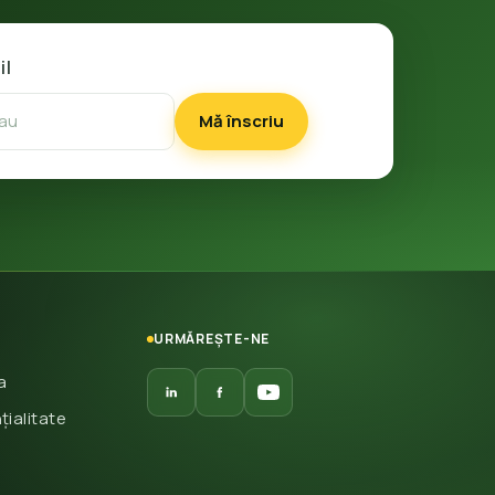
il
Mă înscriu
URMĂREȘTE-NE
a
țialitate