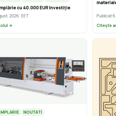
material
mplărie cu 40.000 EUR Investiție
gust, 2026 · EET
Publicat 6
colul →
Citește a
AMPLARIE
NOUTATI