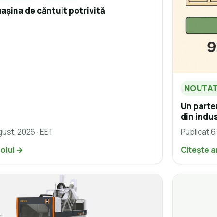
așina de căntuit potrivită
NOUTAT
Un parte
din indus
gust, 2026 · EET
Publicat 6
colul →
Citește a