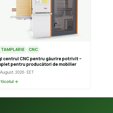
E TAMPLARIE
CNC
i centrul CNC pentru găurire potrivit –
plet pentru producători de mobilier
 August, 2026 · EET
rticolul →