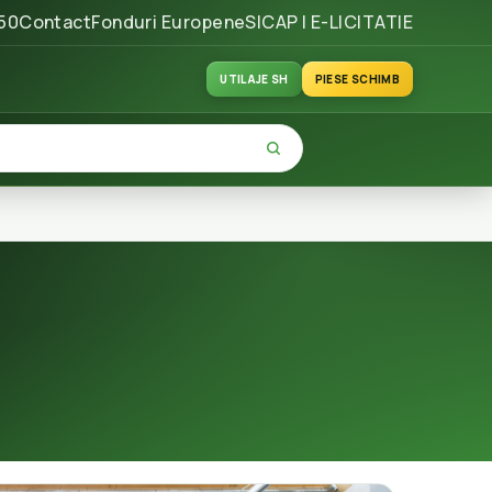
50
Contact
Fonduri Europene
SICAP | E-LICITATIE
UTILAJE SH
PIESE SCHIMB