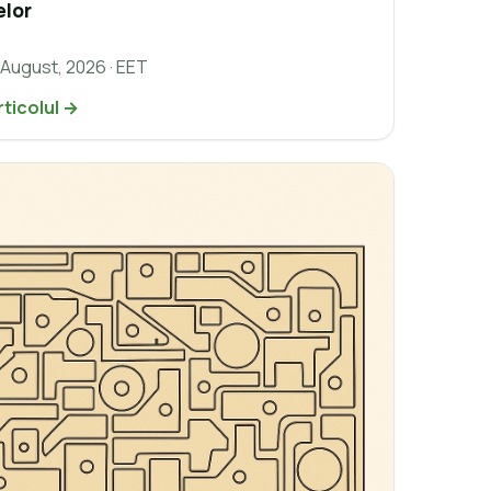
elor
 August, 2026 · EET
rticolul →