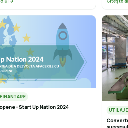
colul →
Citește a
FINANTARE
opene - Start Up Nation 2024
UTILAJ
Converteș
succesul