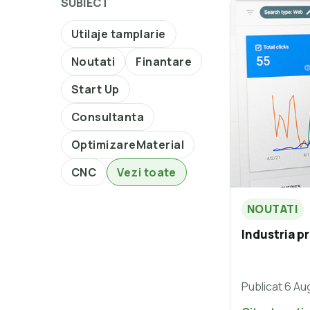
SUBIECT
Utilaje tamplarie
Noutati
Finantare
Start Up
Consultanta
OptimizareMaterial
CNC
Vezi toate
NOUTATI
Industria pr
Publicat 6 Au