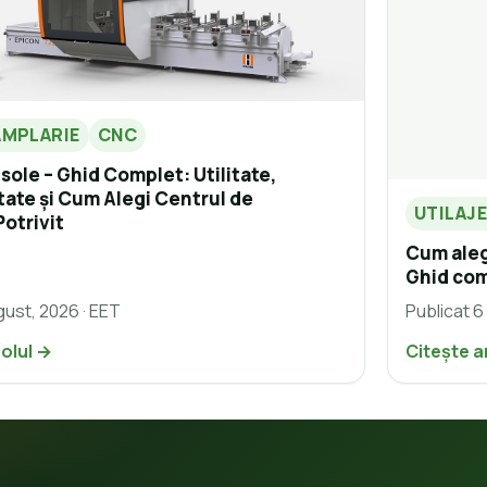
AMPLARIE
CNC
ole – Ghid Complet: Utilitate,
tate și Cum Alegi Centrul de
UTILAJ
Potrivit
Cum aleg
Ghid com
gust, 2026 · EET
Publicat 6
colul →
Citește a