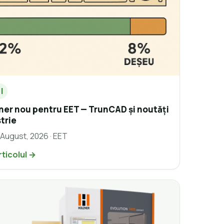
I
ner nou pentru EET — TrunCAD și noutăți
trie
 August, 2026 · EET
rticolul →