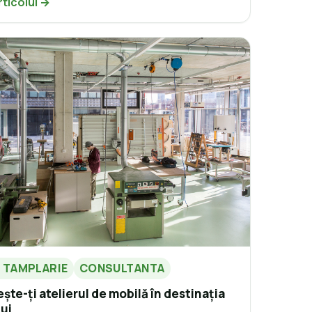
rticolul →
E TAMPLARIE
CONSULTANTA
te-ți atelierul de mobilă în destinația
ui