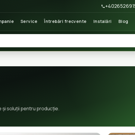
+402652691
panie
Service
Întrebări frecvente
Instalări
Blog
e și soluții pentru producție.