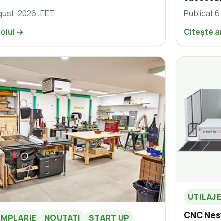
gust, 2026 · EET
Publicat 6
colul →
Citește a
UTILAJ
CNC Nest
AMPLARIE
NOUTATI
START UP