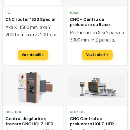
PG
MAKA
CNC router 1520 Special
CNC – Centru de
prelucrare cu 5 axe
Axa X: 1500 mm, axa Y:
pentru lemn, plastic,
Prelucrare in X si Y pana la
2000 mm, axa Z: 200 mm,
compozit, aluminiu MM7
3000 mm, in Z pana la
motoare easy servo,
1400 mm
masă vacuum, putere
Vezi detalii
Vezi detalii
motor 6 kW. Configurare
la cerere.
HOLZ-HER
HOLZ-HER
Centrul de găurire și
CNC Centrul de
frezare CNC HOLZ-HER
prelucrare HOLZ-HER
Evolution 7402 4mat
EPICON 7135