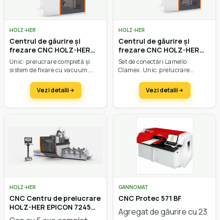
HOLZ-HER
HOLZ-HER
Centrul de găurire și
Centrul de găurire și
frezare CNC HOLZ-HER
frezare CNC HOLZ-HER
Evolution 7405 4mat
Evolution 7405 4mat
Unic: prelucrare completă și
Set de conectări Lamello
Connect
sistem de fixare cu vacuum.
Clamex. Unic: prelucrare
Agregat de găurire și frezare în
completă și sistem de fixare cu
dotarea standard. Prelucrări în
vacuum. Agregat de găurire și
Vezi detalii
Vezi detalii
X: 200 – 3200 mm.
frezare în dotarea standard.
HOLZ-HER
GANNOMAT
CNC Centru de prelucrare
CNC Protec 571 BF
HOLZ-HER EPICON 7245
Agregat de găurire cu 23
solid