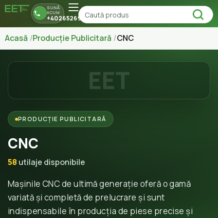
SUNĂ
ACUM
+40265269150
Acasă
Producție Publicitară
CNC
EET
PRODUCȚIE PUBLICITARĂ
CNC
58
utilaje disponibile
Mașinile CNC de ultimă generație oferă o gamă
variată și completă de prelucrare și sunt
indispensabile în producția de piese precise și