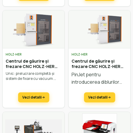
HOLZ-HER
HOLZ-HER
Centrul de găurire și
Centrul de găurire și
frezare CNC HOLZ-HER
frezare CNC HOLZ-HER
Evolution 7405 4mat
Evolution 7405 PinJet
Unic: prelucrare completă și
PinJet pentru
sistem de fixare cu vacuum.
introducerea diblurilor
Agregat de găurire și frezare în
dotarea standard. Prelucrări în
complet automat. Unic:
X: 200 – 3200 mm.
prelucrare completă și
Vezi detalii
Vezi detalii
sistem de fixare cu
vacuum. Agregat de
găurire și frezare în
dotarea standard.