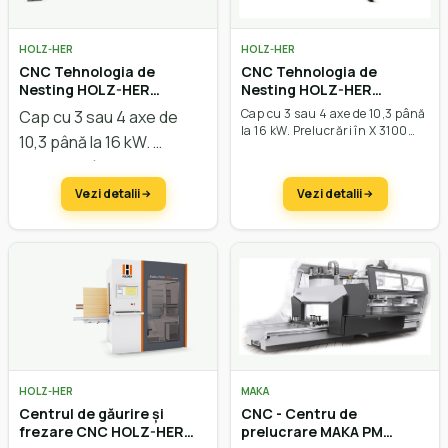
HOLZ-HER
HOLZ-HER
CNC Tehnologia de
CNC Tehnologia de
Nesting HOLZ-HER
Nesting HOLZ-HER
Dynestic 7507
Dynestic 7505
Cap cu 3 sau 4 axe de 10,3 până
Cap cu 3 sau 4 axe de
la 16 kW. Prelucrări în X 3100
10,3 până la 16 kW.
mm până la 3700 mm, în Y
Prelucrări în X 3100 mm
până la 1600mm, în Z până la
317 mm. Viteza vectorială de 101
până la 4600 mm, în Y
Vezi detalii
Vezi detalii
m/min.
până la 2200mm, în Z
până la 317 mm. Viteza
vectorială de 101 m/min.
HOLZ-HER
MAKA
Centrul de găurire și
CNC - Centru de
frezare CNC HOLZ-HER
prelucrare MAKA PM