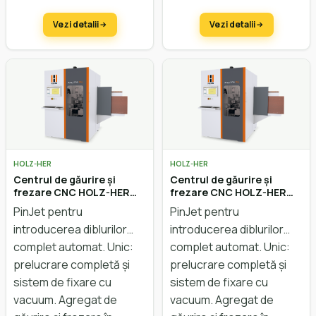
masa
Agregat de găurire și frezare.
Prelucrări în X: 200 – 2500 mm.
vacuum,
alimentare,
Vezi detalii
Vezi detalii
curățare și
descărcare,
putere
motor 8,5/11 kW,
schimbător de
scule
linear
HOLZ-HER
HOLZ-HER
Centrul de găurire și
Centrul de găurire și
frezare CNC HOLZ-HER
frezare CNC HOLZ-HER
Evolution 7402 PinJet
Evolution 7402 PinJet
PinJet pentru
PinJet pentru
introducerea diblurilor
introducerea diblurilor
complet automat. Unic:
complet automat. Unic:
prelucrare completă și
prelucrare completă și
sistem de fixare cu
sistem de fixare cu
vacuum. Agregat de
vacuum. Agregat de