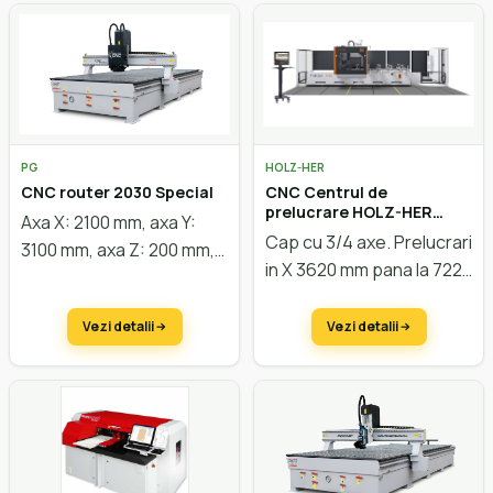
PG
HOLZ-HER
CNC router 2030 Special
CNC Centrul de
prelucrare HOLZ-HER
Axa X: 2100 mm, axa Y:
EPICON 7030
Cap cu 3/4 axe. Prelucrari
3100 mm, axa Z: 200 mm,
in X 3620 mm
pana la 7220
motoare easy servo,
mm, in Y pana la 1500 mm,
masă vacuum, putere
in Z pana la 325 mm.
Vezi detalii
Vezi detalii
motor 9 kW. Configurare
Viteza vectoriala de 106
la cerere
m/min