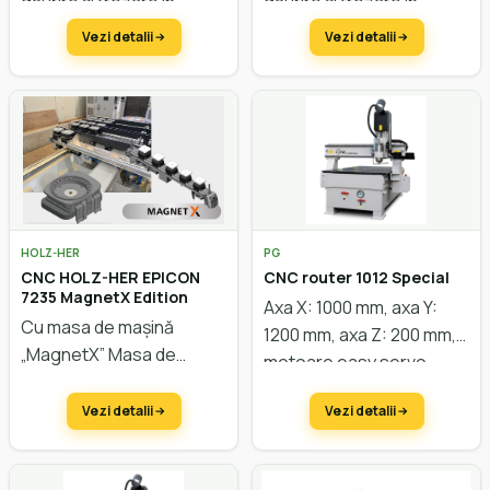
găurire și frezare în
găurire și frezare în
dotarea standard.
dotarea standard.
Vezi detalii
Vezi detalii
HOLZ-HER
PG
CNC HOLZ-HER EPICON
CNC router 1012 Special
7235 MagnetX Edition
Axa X: 1000 mm, axa Y:
Cu masa de mașină
1200 mm, axa Z: 200 mm,
„MagnetX”
Masa de
motoare easy servo,
mașină automată
masă T-nut, putere
poziționează consolele și
Vezi detalii
Vezi detalii
motor 2,2kW.
ventuzele
Configurare la cerere.