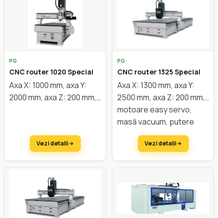
PG
PG
CNC router 1020 Special
CNC router 1325 Special
Axa X: 1000 mm, axa Y:
Axa X: 1300 mm, axa Y:
2000 mm, axa Z: 200 mm,
2500 mm, axa Z: 200 mm,
motoare easy servo,
motoare easy servo,
masă vacuum, putere
masă vacuum, putere
motor 6 kW. Configurare
motor 6kW. Configurare
Vezi detalii
Vezi detalii
la cerere
la cerere