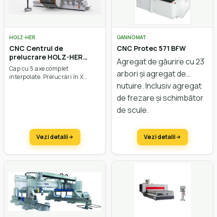
HOLZ-HER
GANNOMAT
CNC Centrul de
CNC Protec 571 BFW
prelucrare HOLZ-HER
Agregat de găurire cu 23
EPICON 7235
Cap cu 5 axe complet
arbori și agregat de
interpolate. Prelucrări în X
nutuire. Inclusiv agregat
3680 mm până la 7280 mm, în
Y 1650 mm, în Z pana la 565
de frezare și schimbător
mm. Viteza vectorială de 131
de scule.
m/min.
Vezi detalii
Vezi detalii