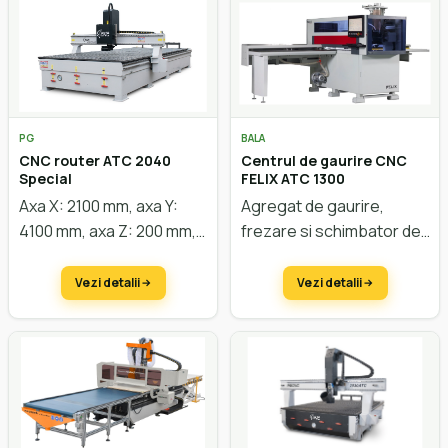
PG
BALA
CNC router ATC 2040
Centrul de gaurire CNC
Special
FELIX ATC 1300
Axa X: 2100 mm, axa Y:
Agregat de gaurire,
4100 mm, axa Z: 200 mm,
frezare si
schimbator de
motoare easy servo,
scule in
masă vacuum, putere
dotarea
standard.
Vezi detalii
Vezi detalii
motor 9 kW, schimbător
Prelucrari in X 180-
de scule linear.
3000
mm, in Y 80-1300 mm
Configurare la cerere