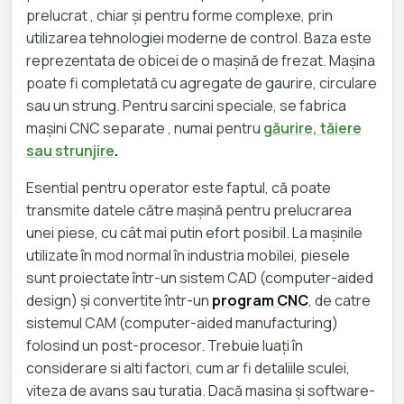
prelucrat , chiar și pentru forme complexe, prin
utilizarea tehnologiei moderne de control. Baza este
reprezentata de obicei de o mașină de frezat. Mașina
poate fi completată cu agregate de gaurire, circulare
sau un strung. Pentru sarcini speciale, se fabrica
mașini CNC separate , numai pentru
găurire, tăiere
sau strunjire
.
Esential pentru operator este faptul, că poate
transmite datele către mașină pentru prelucrarea
unei piese, cu cât mai putin efort posibil. La mașinile
utilizate în mod normal în industria mobilei, piesele
sunt proiectate într-un sistem CAD (computer-aided
design) și convertite într-un
program CNC
, de catre
sistemul CAM (computer-aided manufacturing)
folosind un post-procesor. Trebuie luați în
considerare si alti factori, cum ar fi detaliile sculei,
viteza de avans sau turatia. Dacă masina și software-