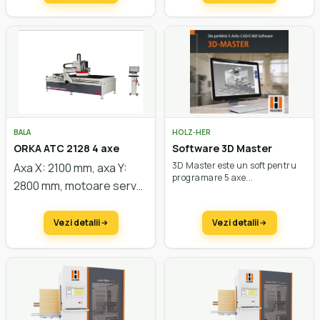
scule
linear
BALA
HOLZ-HER
ORKA ATC 2128 4 axe
Software 3D Master
3D Master este un soft pentru
Axa X: 2100 mm, axa Y:
programare 5 axe...
2800 mm, motoare servo,
masa vacuum,
putere
motor 8,5 /11 kW,
Vezi detalii
Vezi detalii
schimbator de
scule
linear