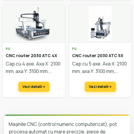
personalizată
personalizată
PG
PG
CNC router 2030 ATC 4X
CNC router 2030 ATC 5X
Cap cu 4 axe. Axa X: 2100
Cap cu 5 axe. Axa X: 2100
mm, axa Y: 3100 mm,
mm, axa Y: 3100 mm,
axa
Z: 300 mm, motoare
axa
Z: 300 mm, motoare
servo,
masă vacuum,
servo,
masă vacuum,
Vezi detalii
Vezi detalii
putere motor 9
putere motor 9
kW,
schimbător de scule
kW,
schimbător de scule
linear.
Configurare
linear.
Configurare
personalizată
personalizată
Mașinile CNC (control numeric computerizat), pot
procesa automat cu mare precizie, piese de