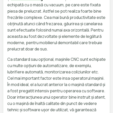
echipată cu o masă cu vacuum, pe care este fixata
piesa de prelucrat. Astfel se pot realiza foarte bine
frezările complexe. Cea mai bună productivitate este
obținută atunci când frezarea, găurirea și canelarea
sunt efectuate folosind numai axa orizontală. Pentru
aceasta au fost dezvoltate și elemente de legătură
moderne, pentru mobilierul demontabil care trebuie
prelucrat doar de sus.
Ca standard sau opțional, mașinile CNC sunt echipate
cu multe opțiuni de automatizare, de exemplu,
lubrifiere automată, monitorizarea coliziunilor etc.
Cel mai important factor este insa operatorul mașinii.
În mod ideal, el a lucrat anterior la o mașină standard și
a fost pregatit intensiv pentru operarea cu software.
Doar interacțiunea unui operator bine instruit și atent,
cu o mașină de înaltă calitate din punct de vedere
tehnic și software ușor de utilizat, vă garantează