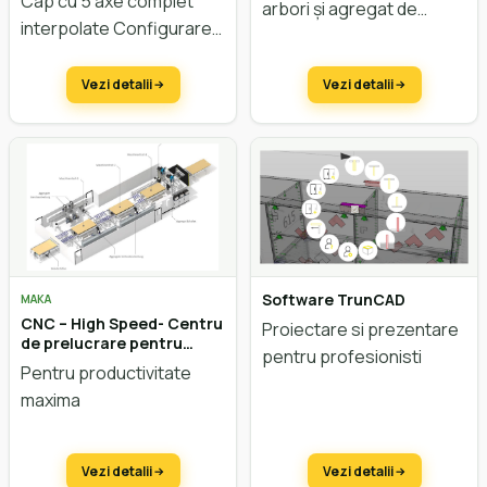
Cap cu 5 axe complet
arbori și agregat de
interpolate Configurarea
nutuire. Inclusiv agregat
modelului 7245 solid
de frezare.
special conceput pentru
Vezi detalii
Vezi detalii
prelucrarea lemnului
masiv
Software TrunCAD
MAKA
CNC – High Speed- Centru
Proiectare si prezentare
de prelucrare pentru
pentru profesionisti
executia de usi MAKA STB
Pentru productivitate
maxima
Vezi detalii
Vezi detalii