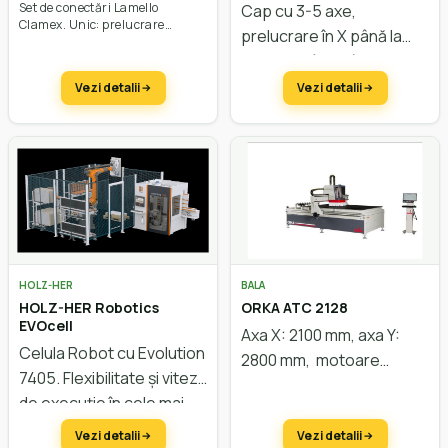
Evolution 7405 4mat
Modular
Set de conectări Lamello
Cap cu 3-5 axe,
Connect
Clamex. Unic: prelucrare
p
relucrare în X până la
completă și sistem de fixare cu
vacuum. Agregat de găurire și
8000 mm, în Y până la
frezare în dotarea standard.
2000 mm,în Z până la 400
Vezi detalii
Vezi detalii
mm, sistem modular de
construcție , special
pentru scări si uși
HOLZ-HER
BALA
HOLZ-HER Robotics
ORKA ATC 2128
EVOcell
Axa X: 2100 mm, axa Y:
Celula Robot cu Evolution
2800 mm, motoare
7405. Flexibilitate și viteză
servo, masa
de execuție în cele mai
vacuum,
putere motor 8
mici spații.
/9,5 kW, schimbator de
Vezi detalii
Vezi detalii