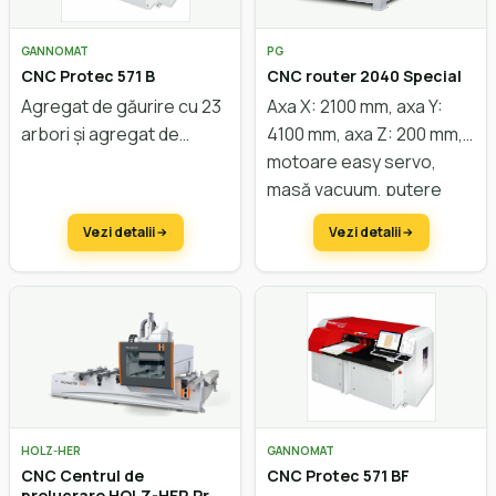
GANNOMAT
PG
CNC Protec 571 B
CNC router 2040 Special
Agregat de găurire cu 23
Axa X: 2100 mm, axa Y:
arbori și agregat de
4100 mm, axa Z: 200 mm,
nutuire. Lățime de lucru
motoare easy servo,
până la 1000 mm, opțional
masă vacuum, putere
1300 mm.
motor 9 kW. Configurare
Vezi detalii
Vezi detalii
la cerere.
HOLZ-HER
GANNOMAT
CNC Centrul de
CNC Protec 571 BF
prelucrare HOLZ-HER Pro