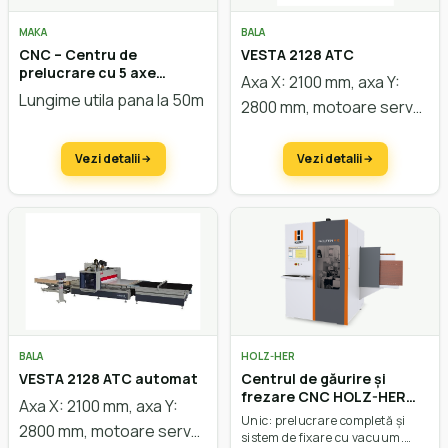
MAKA
BALA
CNC – Centru de
VESTA 2128 ATC
prelucrare cu 5 axe
Axa X: 2100 mm, axa Y:
pentru executia grinzilor
Lungime utila pana la 50m
2800 mm, motoare servo,
incleiate MAKA BC 570
masă vacuum,
putere
motor 8,5/11 kW,
Vezi detalii
Vezi detalii
schimbător de
scule
linear
BALA
HOLZ-HER
VESTA 2128 ATC automat
Centrul de găurire și
frezare CNC HOLZ-HER
Axa X: 2100 mm, axa Y:
Evolution 7402 4mat
Unic: prelucrare completă și
2800 mm, motoare servo,
sistem de fixare cu vacuum.