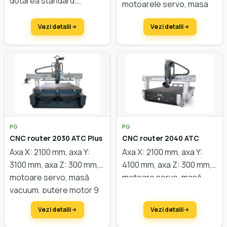
dotarea
standard.
motoarele servo, masa
Prelucrari in X 180-
vacuum, putere motor 9
3000
mm, in Y 80-1000 mm
Vezi detalii
Vezi detalii
kW, cu lift, completă
pentru nesting.
PG
PG
CNC router 2030 ATC Plus
CNC router 2040 ATC
Axa X: 2100 mm, axa Y:
Axa X: 2100 mm, axa Y:
3100 mm, axa Z: 300 mm,
4100 mm, axa Z: 300 mm,
motoare servo, masă
motoare servo, masă
vacuum, putere motor 9
vacuum, putere motor 9
kW, schimbător de scule
kW, schimbător de scule
Vezi detalii
Vezi detalii
tip farfurie. Configurare
linear. Configurare