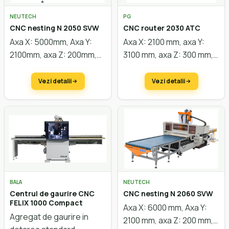
NEUTECH
PG
CNC nesting N 2050 SVW
CNC router 2030 ATC
Axa X: 5000mm, Axa Y:
Axa X: 2100 mm, axa Y:
2100mm, axa Z: 200mm,
3100 mm, axa Z: 300 mm,
motoarele servo, masa
motoare servo, masă
vacuum, Putere motor 9
vacuum, putere motor 9
Vezi detalii
Vezi detalii
kW, cu lift, completă
kW, schimbător de scule
pentru nesting.
linear. Configurare
personalizată
BALA
NEUTECH
Centrul de gaurire CNC
CNC nesting N 2060 SVW
FELIX 1000 Compact
Axa X: 6000 mm, Axa Y:
Agregat de gaurire in
2100 mm, axa Z: 200 mm,