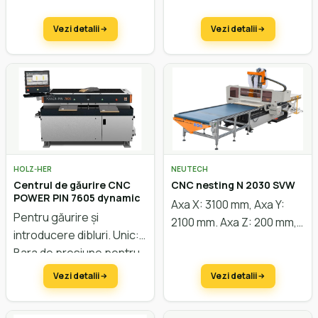
motor 9 kW, schimbător
de scule linear.
Vezi detalii
Vezi detalii
Configurare
personalizată.
HOLZ-HER
NEUTECH
Centrul de găurire CNC
CNC nesting N 2030 SVW
POWER PIN 7605 dynamic
Axa X: 3100 mm, Axa Y:
Pentru găurire și
2100 mm. Axa Z: 200 mm,
introducere dibluri. Unic:
motoare servo, masa
Bara de presiune pentru
vacuum, putere motor 9
fixarea sigură a pieselor
kW, cu lift. Completă
Vezi detalii
Vezi detalii
de prelucrat.
pentru nesting.