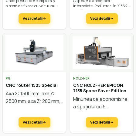
Unic: prelucrare completă și
Cap cu 5 axe complet
sistem de fixare cu vacuum.
interpolate. Prelucrari în X 3620
Agregat de găurire și frezare.
mm până la 7220 mm, în Y
Prelucrări în X: 200 – 2500 mm.
până la 1500 mm, în Z până la
Vezi detalii
Vezi detalii
565 mm. Viteza vectorială de 131
m/min.
PG
HOLZ-HER
CNC router 1525 Special
CNC HOLZ-HER EPICON
7135 Space Saver Edition
Axa X: 1500 mm, axa Y:
Minunea de economisire
2500 mm, axa Z: 200 mm,
a spațiului cu 5
motoare easy servo,
axe
Lungime de instalare
masă vacuum, putere
de numai 6600 mm
Vezi detalii
Vezi detalii
motor 6 kW. Configurare
la cerere