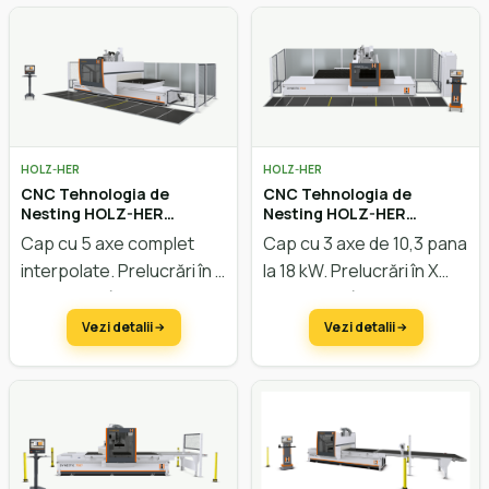
Viteza vectorială de 131
vacuum. Agregat de
m/min.
găurire și frezare în
dotarea standard.
HOLZ-HER
HOLZ-HER
CNC Tehnologia de
CNC Tehnologia de
Nesting HOLZ-HER
Nesting HOLZ-HER
Dynestic 7535
Dynestic 7532
Cap cu 5 axe complet
Cap cu 3 axe de 10,3 pana
interpolate. Prelucrări în X
la 18 kW. Prelucrări în X
3700 mm până la 6250
3700 mm până la 6250
mm, în Y până la 2200mm,
mm, în Y până la 2200 mm,
Vezi detalii
Vezi detalii
în Z până la 565 mm.
în Z până la 293 mm.
Viteza vectorială de 128
Viteza vectorială de 128
m/min.
m/min.