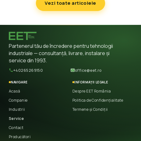
Vezi toate articolele
Partenerul tău de încredere pentru tehnologii
industriale — consultanță, livrare, instalare și
service din 1993.
+40265269150
office@eet.ro
NAVIGARE
INFORMAȚII LEGALE
Acasă
Despre EET România
Companie
Politica de Confidențialitate
Industrii
Termene și Condiții
Service
Contact
Producători