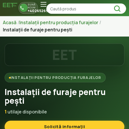
SUNĂ
ACUM
+40265269150
Acasă
Instalații pentru producția furajelor
Instalații de furaje pentru pești
EET
INSTALAȚII PENTRU PRODUCȚIA FURAJELOR
Instalații de furaje pentru
pești
1
utilaje disponibile
Solicită informații