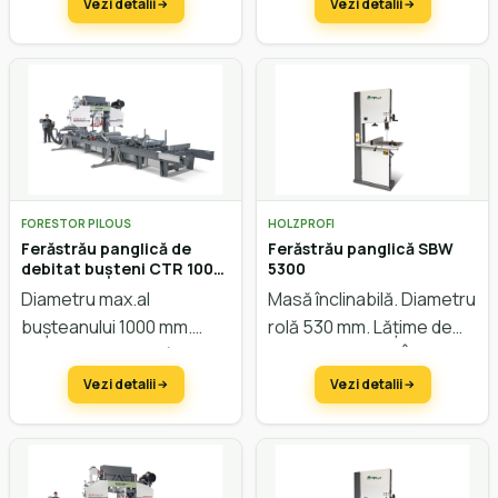
înălțimii electric.
Vezi detalii
Vezi detalii
FORESTOR PILOUS
HOLZPROFI
Ferăstrău panglică de
Ferăstrău panglică SBW
debitat bușteni CTR 1000-
5300
60 Hidraulic
Diametru max.al
Masă înclinabilă. Diametru
bușteanului 1000 mm.
rolă 530 mm. Lățime de
Lățimea max. a scândurei
trecere 514 mm. Înălțime
920 mm. Avans automat.
de trecere 300 mm.
Vezi detalii
Vezi detalii
Sistem hidraulic. Reglarea
înălțimii electric.