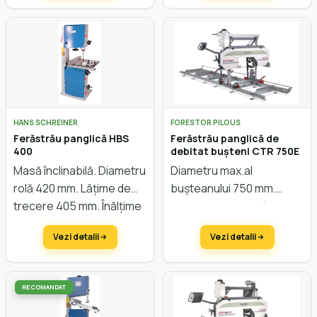
HANS SCHREINER
FORESTOR PILOUS
Ferăstrău panglică HBS
Ferăstrău panglică de
400
debitat bușteni CTR 750E
Masă înclinabilă. Diametru
Diametru max.al
rolă 420 mm. Lățime de
bușteanului 750 mm.
trecere 405 mm. Înălțime
Lățimea max. a scândurei
de trecere 250 mm.
640 mm. Avans automat.
Vezi detalii
Vezi detalii
Reglarea înălțimii manual.
RECOMANDAT