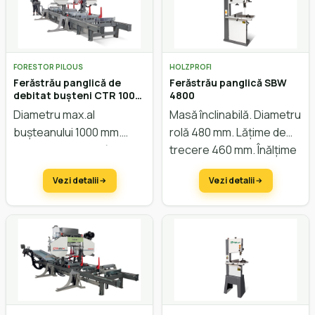
FORESTOR PILOUS
HOLZPROFI
Ferăstrău panglică de
Ferăstrău panglică SBW
debitat bușteni CTR 1000-
4800
40 Hidraulic
Diametru max.al
Masă înclinabilă. Diametru
bușteanului 1000 mm.
rolă 480 mm. Lățime de
Lățimea max. a scândurei
trecere 460 mm. Înălțime
850 mm. Avans automat.
de trecere 300 mm.
Vezi detalii
Vezi detalii
Sistem hidraulic. Reglarea
înălțimii electric.