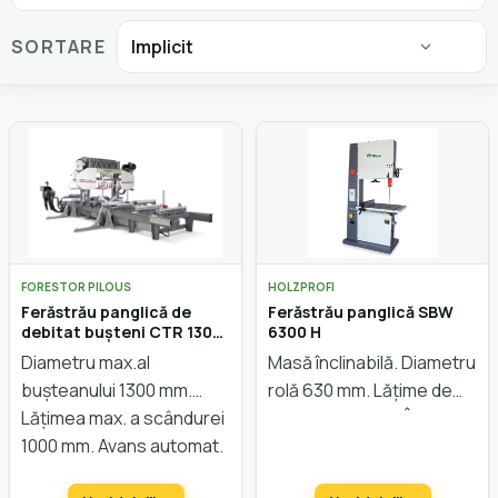
SORTARE
FORESTOR PILOUS
HOLZPROFI
Ferăstrău panglică de
Ferăstrău panglică SBW
debitat bușteni CTR 1300
6300 H
Hidraulic
Diametru max.al
Masă înclinabilă. Diametru
bușteanului 1300 mm.
rolă 630 mm. Lățime de
Lățimea max. a scândurei
trecere 620 mm. Înălțime
1000 mm. Avans automat.
de trecere 400 mm.
Sistem hidraulic. Reglarea