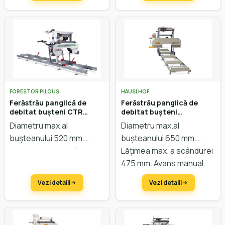
FORESTOR PILOUS
HAUSLHOF
Ferăstrău panglică de
Ferăstrău panglică de
debitat bușteni CTR
debitat bușteni
550GX
HAUSLHOF HBB 650
Diametru max.al
Diametru max.al
bușteanului 520 mm.
bușteanului 650 mm.
Lățimea max. a scândurei
Lățimea max. a scândurei
460 mm. Avans manual.
475 mm. Avans manual.
Reglarea înălțimii manual.
Reglarea înălțimii manual.
Vezi detalii
Vezi detalii
Motor Honda 11CP