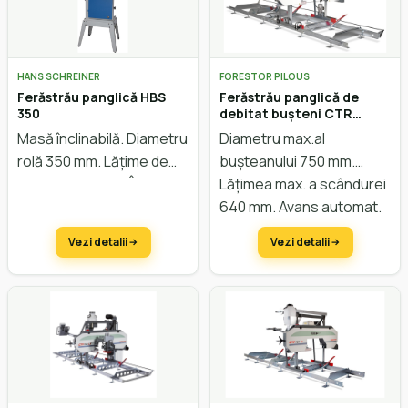
HANS SCHREINER
FORESTOR PILOUS
Ferăstrău panglică HBS
Ferăstrău panglică de
350
debitat bușteni CTR
750EV
Masă înclinabilă. Diametru
Diametru max.al
rolă 350 mm. Lățime de
bușteanului 750 mm.
trecere 335 mm. Înălțime
Lățimea max. a scândurei
de trecere 160 mm.
640 mm. Avans automat.
Reglarea înălțimii electric.
Vezi detalii
Vezi detalii