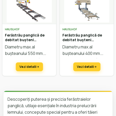
HAUSLHOF
HAUSLHOF
Ferăstrău panglică de
Ferăstrău panglică de
debitat bușteni
debitat bușteni
HAUSLHOF HBB 550
HAUSLHOF HBB 400
Diametru max.al
Diametru max.al
bușteanului 550 mm.
bușteanului 400 mm.
Lățimea max. a scândurei
Lățimea max. a scândurei
530 mm. Avans manual.
350 mm. Avans manual.
Vezi detalii
Vezi detalii
Reglarea înălțimii manual.
Reglarea înălțimii manual.
Descoperiți puterea și precizia ferăstraielor
panglică, utilaje esențiale în industria prelucrării
lemnului, concepute special pentru a oferi tăieri