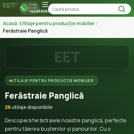
SUNĂ
ACUM
+40265269150
Acasă
Utilaje pentru producție mobilier
Ferăstraie Panglică
EET
UTILAJE PENTRU PRODUCȚIE MOBILIER
Ferăstraie Panglică
26
utilaje disponibile
Descoperă ferăstraiele noastre panglică, perfecte
pentru tăierea buștenilor și panourilor. Cu o