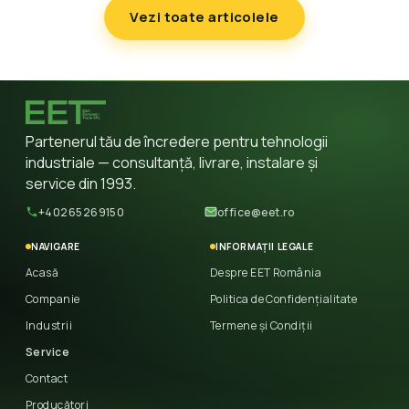
Vezi toate articolele
Partenerul tău de încredere pentru tehnologii
industriale — consultanță, livrare, instalare și
service din 1993.
+40265269150
office@eet.ro
NAVIGARE
INFORMAȚII LEGALE
Acasă
Despre EET România
Companie
Politica de Confidențialitate
Industrii
Termene și Condiții
Service
Contact
Producători