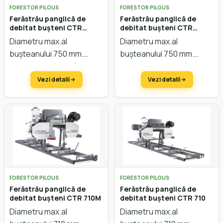
FORESTOR PILOUS
FORESTOR PILOUS
Ferăstrău panglică de
Ferăstrău panglică de
debitat bușteni CTR
debitat bușteni CTR
750LX
750GX
Diametru max.al
Diametru max.al
bușteanului 750 mm.
bușteanului 750 mm.
Lățimea max. a scândurei
Lățimea max. a scândurei
640 mm. Avans automat.
640 mm. Avans manual.
Vezi detalii
Vezi detalii
Funcție electrică.
Reglarea înălțimii manual.
Motor Honda 11CP
FORESTOR PILOUS
FORESTOR PILOUS
Ferăstrău panglică de
Ferăstrău panglică de
debitat bușteni CTR 710M
debitat bușteni CTR 710
Diametru max.al
Diametru max.al