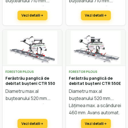
bușteanului 710 mm.
bușteanului 710 mm.
Lățimea max. a scândurei
Lățimea max. a scândurei
660 mm
.
Avans manual.
660 mm
.
Avans automat.
Vezi detalii
Vezi detalii
Reglarea înălțimii electric.
Reglarea înălțimii electric.
FORESTOR PILOUS
FORESTOR PILOUS
Ferăstrău panglică de
Ferăstrău panglică de
debitat bușteni CTR 550
debitat bușteni CTR 550E
Diametru max.al
Diametru max.al
bușteanului 520 mm.
bușteanului 520 mm.
Lățimea max. a scândurei
Lățimea max. a scândurei
460 mm
.
Avans manual.
460 mm. Avans automat.
Reglarea înălțimii manual.
Reglarea înălțimii manual.
Vezi detalii
Vezi detalii