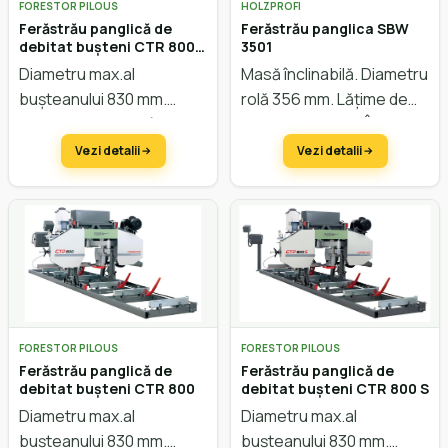
FORESTOR PILOUS
HOLZPROFI
Ferăstrău panglică de
Ferăstrău panglica SBW
debitat bușteni CTR 800
3501
Hidraulic
Diametru max.al
Masă înclinabilă. Diametru
bușteanului 830 mm.
rolă 356 mm. Lățime de
Lățimea max. a scândurei
trecere 346 mm. Înălțime
750 mm. Avans automat.
de trecere 200 mm.
Vezi detalii
Vezi detalii
Sistem hidraulic. Reglarea
înălțimii electric.
FORESTOR PILOUS
FORESTOR PILOUS
Ferăstrău panglică de
Ferăstrău panglică de
debitat bușteni CTR 800
debitat bușteni CTR 800 S
Diametru max.al
Diametru max.al
bușteanului 830 mm.
bușteanului 830 mm.