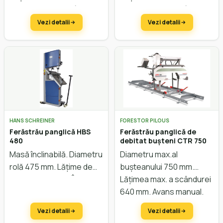
Lățimea max. a scândurei
Lățimea max. a scândurei
750 mm. Avans automat.
750 mm. Avans automat.
Vezi detalii
Vezi detalii
Reglarea înălțimii electric.
Reglarea înălțimii electric.
HANS SCHREINER
FORESTOR PILOUS
Ferăstrău panglică HBS
Ferăstrău panglică de
480
debitat bușteni CTR 750
Masă înclinabilă. Diametru
Diametru max.al
rolă 475 mm. Lățime de
bușteanului 750 mm.
trecere 465 mm. Înălțime
Lățimea max. a scândurei
de trecere 290 mm.
640 mm. Avans manual.
Reglarea înălțimii manual.
Vezi detalii
Vezi detalii