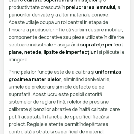
productivitate crescută în
prelucrarea lemnului,
a
panourilor derivate și a altor materiale conexe.
Aceste utilaje ocupă un rol central în etapa de
finisare a produselor – fie că vorbim despre mobilier,
componente decorative sau piese utilizate în diferite
sectoare industriale – asigurând
suprafețe perfect
plane, netede, lipsite de imperfecțiuni
și plăcute la
atingere.
Principala lor funcție este de a calibra și
uniformiza
grosimea materialelor
, eliminând denivelările,
urmele de prelucrare și micile defecte de pe
suprafață. Acest lucru este posibil datorită
sistemelor de reglare fină, rolelor de presiune
calibrate și benzilor abrazive de înaltă calitate, care
pot fi adaptate în funcție de specificul fiecărui
proiect. Reglajele atente permit îndepărtarea
controlată a stratului superficial de material,