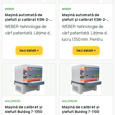
WEBER
WEBER
Mașină automată de
Mașină automată de
șlefuit și calibrat KSN-2-
șlefuit și calibrat KSN-2-
DM compact
DK compact
WEBER-tehnologie de
WEBER-tehnologie de
vârf patentată. Lățime de
vârf patentată. Lățime de
lucru 1350 mm. Pentru
lucru 1350 mm. Pentru
lemn,furnir,lac. Cu
lemn, furnir, lac. Cu
Vezi detalii
Vezi detalii
tehnologie CBF/ISA.
tehnologie ISA.
HOLZPROFI
HOLZPROFI
Mașină de calibrat și
Mașină de calibrat și
slefuit Buldog 7-1350
șlefuit Buldog 7-1100