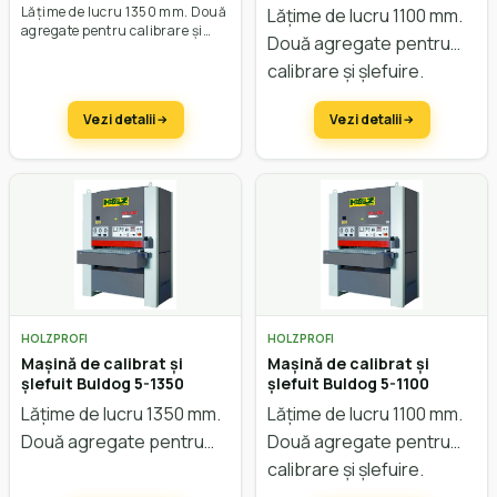
Lățime de lucru 1350 mm. Două
Lățime de lucru 1100 mm.
agregate pentru calibrare și
Două agregate pentru
șlefuire. Pentru lemn/MDF și
opțional furnir și lac. Cu masa
calibrare și șlefuire.
fixă.
Pentru lemn/MDF și
Vezi detalii
Vezi detalii
opțional furnir și lac. Cu
masă fixă.
HOLZPROFI
HOLZPROFI
Mașină de calibrat și
Mașină de calibrat și
șlefuit Buldog 5-1350
șlefuit Buldog 5-1100
Lățime de lucru 1350 mm.
Lățime de lucru 1100 mm.
Două agregate pentru
Două agregate pentru
calibrare și șlefuire.
calibrare și șlefuire.