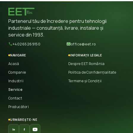
Partenerul tău de încredere pentru tehnologii
industriale — consultanță, livrare, instalare și
service din 1993.
+40265269150
office@eet.ro
NAVIGARE
INFORMAȚII LEGALE
Acasă
Despre EET România
Companie
Politica de Confidențialitate
Industrii
Termene și Condiții
Service
Contact
Producători
URMĂREȘTE-NE