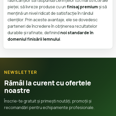
fabricanților să răspundă cerințelor tot mai stricte ale
pieței, să livreze produse cu un
finisaj premium
și să
mențină un nivel ridicat de satisfacție în rândul
clienților. Prin aceste avantaje, ele se dovedesc
parteneri de încredere în obținerea rezultatelor
durabile și rafinate, definind
noi standarde în
domeniul finisării lemnului
.
NEWSLETTER
Rămâi la curent cu ofertele
noastre
Înscrie-te gratuit și primești noutăți, promoții și
recomandări pentru echipamente profesionale.