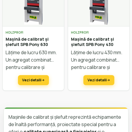
HOLZPROFI
HOLZPROFI
Mașină de calibrat și
Mașină de calibrat și
șlefuit SPB Pony 630
șlefuit SPB Pony 430
Lățime de lucru 630 mm.
Lățime de lucru 430 mm.
Un agregat combinat
Un agregat combinat
pentru calibrare și
pentru calibrare și
șlefuire. Pentru lemn sau
șlefuire. Pentru lemn sau
Vezi detalii
Vezi detalii
MDF.
MDF.
Mașinile de calibrat și șlefuit reprezintă echipamente
de înaltă performanță, proiectate special pentru a
oferi o
calitate superioară a finisajelor
și o