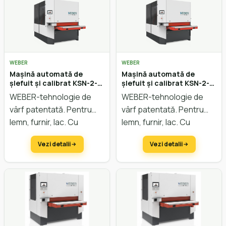
planetar.
WEBER
WEBER
Mașină automată de
Mașină automată de
șlefuit și calibrat KSN-2-
șlefuit și calibrat KSN-2-
1350 CM
1350 CK
WEBER-tehnologie de
WEBER-tehnologie de
vârf patentată. Pentru
vârf patentată. Pentru
lemn, furnir, lac. Cu
lemn, furnir, lac. Cu
tehnologie CBF/ISA și
tehnologie ISA și șlefuire
Vezi detalii
Vezi detalii
șlefuire transversală.
transversală.