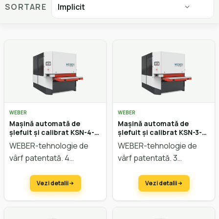
SORTARE
WEBER
WEBER
Mașină automată de
Mașină automată de
șlefuit și calibrat KSN-4-
șlefuit și calibrat KSN-3-
1350 DCMP2
1350 DCM
WEBER-tehnologie de
WEBER-tehnologie de
vârf patentată. 4
vârf patentată. 3
agregate pentru lemn,
agregate pentru lemn,
furnir, lac. Cu tehnologie
furnir, lac. Cu tehnologie
Vezi detalii
Vezi detalii
CBF/ISA, șlefuire
CBF/ISA, șlefuire
transversală și cap
transversală.