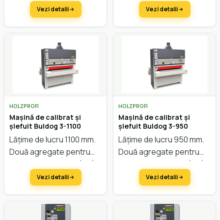
Pentru lemn/MDF și
Pentru lemn/MDF și
Vezi detalii
Vezi detalii
opțional furnir și lac.
opțional furnir și lac.
HOLZPROFI
HOLZPROFI
Mașină de calibrat și
Mașină de calibrat și
șlefuit Buldog 3-1100
șlefuit Buldog 3-950
Lățime de lucru 1100 mm.
Lățime de lucru 950 mm.
Două agregate pentru
Două agregate pentru
calibrare și șlefuire (RC).
calibrare și slefuire (RC).
Pentru lemn/MDF și
Pentru lemn/MDF și
Vezi detalii
Vezi detalii
opțional furnir.
opțional furnir.