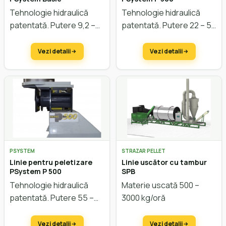
Tehnologie hidraulică
Tehnologie hidraulică
patentată. Putere 9,2 –
patentată. Putere 22 – 55
15 kW. Capacitate cca. 50
kW. Capacitate cca. 300 –
– 200 kg/oră.
500 kg/oră.
Vezi detalii
Vezi detalii
PSYSTEM
STRAZAR PELLET
Linie pentru peletizare
Linie uscător cu tambur
PSystem P 500
SPB
Tehnologie hidraulică
Materie uscată 500 –
patentată. Putere 55 –
3000 kg/oră
110 kW. Capacitate cca.
500 – 1500 kg/oră.
Vezi detalii
Vezi detalii