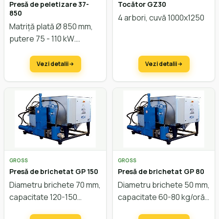
Presă de peletizare 37-
Tocător GZ30
850
4 arbori, cuvă 1000x1250
Matriță plată Ø 850 mm,
putere 75 - 110 kW.
Capacitate cca. 2.000
kg/oră.
Vezi detalii
Vezi detalii
GROSS
GROSS
Presă de brichetat GP 150
Presă de brichetat GP 80
Diametru brichete 70 mm,
Diametru brichete 50 mm,
capacitate 120-150
capacitate 60-80 kg/oră
kg/oră