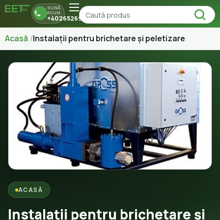
SUNĂ
ACUM
+40265269150
Acasă
Instalații pentru brichetare și peletizare
ACASĂ
Instalații pentru brichetare și