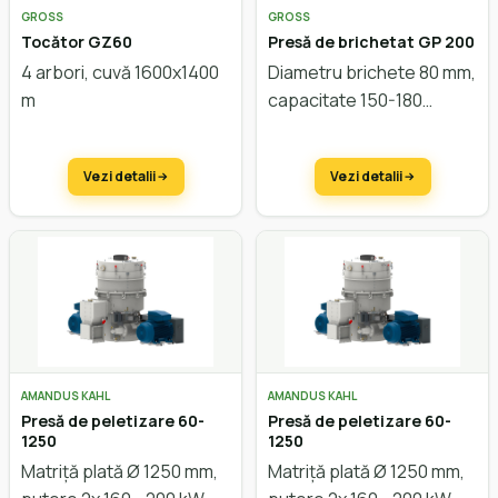
GROSS
GROSS
Tocător GZ60
Presă de brichetat GP 200
4 arbori, cuvă 1600x1400
Diametru brichete 80 mm,
m
capacitate 150-180
kg/oră
Vezi detalii
Vezi detalii
AMANDUS KAHL
AMANDUS KAHL
Presă de peletizare 60-
Presă de peletizare 60-
1250
1250
Matriță plată Ø 1250 mm,
Matriță plată Ø 1250 mm,