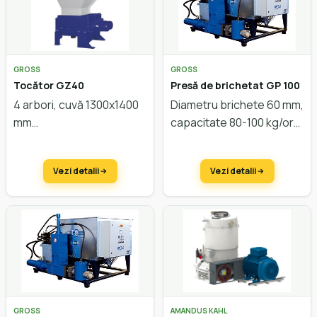
GROSS
GROSS
Tocător GZ40
Presă de brichetat GP 100
4 arbori, cuvă 1300x1400
Diametru brichete 60 mm,
mm
capacitate 80-100 kg/oră
Vezi detalii
Vezi detalii
GROSS
AMANDUS KAHL