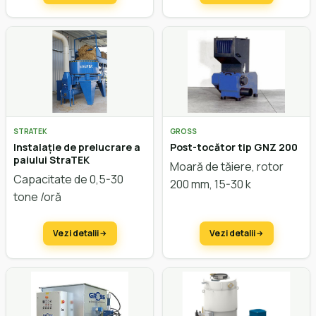
STRATEK
GROSS
Instalație de prelucrare a
Post-tocător tip GNZ 200
paiului StraTEK
Moară de tăiere, rotor
Capacitate de 0,5-30
200 mm, 15-30 k
tone /oră
Vezi detalii
Vezi detalii