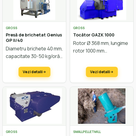
GROSS
GROSS
Presă de brichetat Genius
Tocător GAZK 1000
GP II/40
Rotor Ø 368 mm, lungime
Diametru brichete 40 mm,
rotor 1000 mm
capacitate 30-50 kg/oră
Vezi detalii
Vezi detalii
GROSS
SMALLPELLETMILL