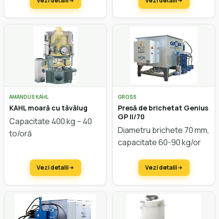
Vezi detalii
Vezi detalii
AMANDUS KAHL
GROSS
KAHL moară cu tăvălug
Presă de brichetat Genius
GP II/70
Capacitate 400 kg – 40
Diametru brichete 70 mm,
to/oră
capacitate 60-90 kg/or
Vezi detalii
Vezi detalii