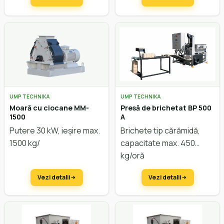
UMP TECHNIKA
UMP TECHNIKA
Moară cu ciocane MM-
Presă de brichetat BP 500
1500
A
Putere 30 kW, ieșire max.
Brichete tip cărămidă,
1500 kg/
capacitate max. 450
kg/oră
Vezi detalii
Vezi detalii