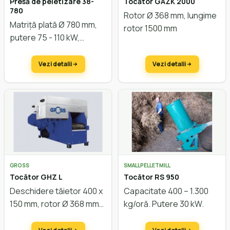
Presă de peletizare 38-
Tocător GAZK 2000
780
Rotor Ø 368 mm, lungime
Matriță plată Ø 780 mm,
rotor 1500 mm
putere 75 - 110 kW,
capacitate cca. 1.500
kg/oră
Vezi detalii
Vezi detalii
GROSS
SMALLPELLETMILL
Tocător GHZ L
Tocător RS 950
Deschidere tăietor 400 x
Capacitate 400 – 1.300
150 mm, rotor Ø 368 mm
kg/oră. Putere 30 kW.