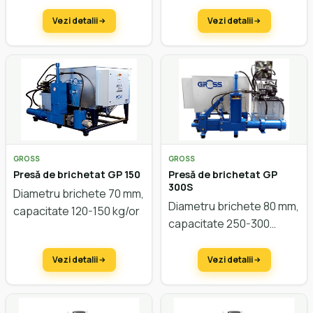
capacitate cca. 3.500
kg/oră
Vezi detalii
Vezi detalii
GROSS
GROSS
Presă de brichetat GP 150
Presă de brichetat GP
300S
Diametru brichete 70 mm,
Diametru brichete 80 mm,
capacitate 120-150 kg/or
capacitate 250-300
kg/oră
Vezi detalii
Vezi detalii