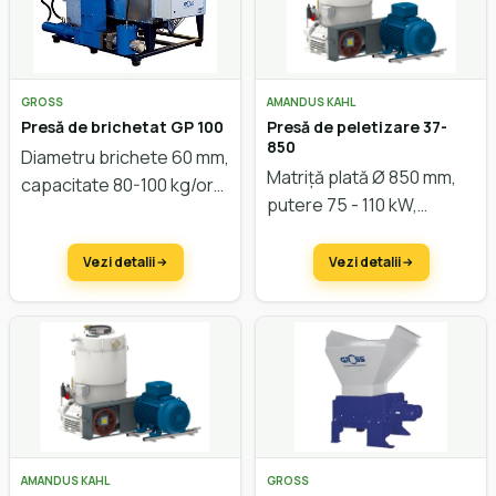
GROSS
AMANDUS KAHL
Presă de brichetat GP 100
Presă de peletizare 37-
850
Diametru brichete 60 mm,
Matriță plată Ø 850 mm,
capacitate 80-100 kg/oră
putere 75 - 110 kW,
capacitate cca. 2.000
kg/oră.
Vezi detalii
Vezi detalii
AMANDUS KAHL
GROSS