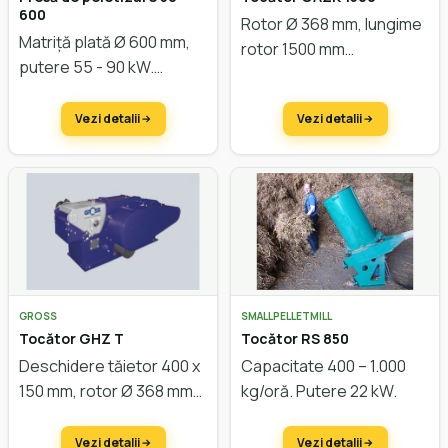
600
Rotor Ø 368 mm, lungime
Matriță plată Ø 600 mm,
rotor 1500 mm
putere 55 - 90 kW.
Capacitate cca. 1.000
kg/oră.
Vezi detalii
Vezi detalii
GROSS
SMALLPELLETMILL
Tocător GHZ T
Tocător RS 850
Deschidere tăietor 400 x
Capacitate 400 – 1.000
150 mm, rotor Ø 368 mm
kg/oră. Putere 22 kW.
Vezi detalii
Vezi detalii