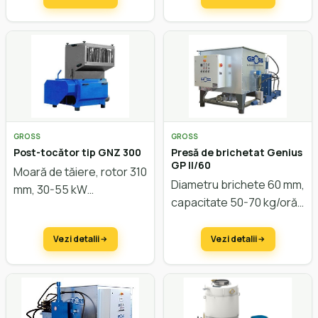
GROSS
GROSS
Post-tocător tip GNZ 300
Presă de brichetat Genius
GP II/60
Moară de tăiere, rotor 310
Diametru brichete 60 mm,
mm, 30-55 kW
capacitate 50-70 kg/oră
Vezi detalii
Vezi detalii