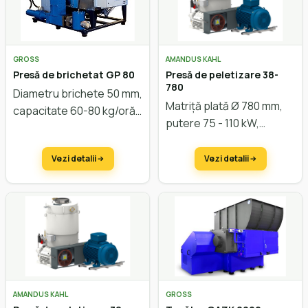
GROSS
AMANDUS KAHL
Presă de brichetat GP 80
Presă de peletizare 38-
780
Diametru brichete 50 mm,
Matriță plată Ø 780 mm,
capacitate 60-80 kg/oră
putere 75 - 110 kW,
capacitate cca. 1.500
kg/oră.
Vezi detalii
Vezi detalii
AMANDUS KAHL
GROSS