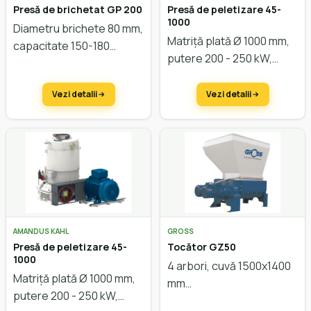
Presă de brichetat GP 200
Presă de peletizare 45-
1000
Diametru brichete 80 mm,
Matriță plată Ø 1000 mm,
capacitate 150-180
putere 200 - 250 kW,
kg/oră
capacitate cca. 3.500
kg/oră
Vezi detalii
Vezi detalii
AMANDUS KAHL
GROSS
Presă de peletizare 45-
Tocător GZ50
1000
4 arbori, cuvă 1500x1400
Matriță plată Ø 1000 mm,
mm
putere 200 - 250 kW,