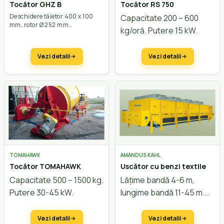
Tocător GHZ B
Tocător RS 750
Deschidere tăietor 400 x 100
Capacitate 200 – 600
mm, rotor Ø 252 mm
kg/oră. Putere 15 kW.
Vezi detalii
Vezi detalii
TOMAHAWK
AMANDUS KAHL
Tocător TOMAHAWK
Uscător cu benzi textile
Capacitate 500 – 1500 kg.
Lățime bandă 4-6 m,
Putere 30-45 kW.
lungime bandă 11-45 m.
Sistem modular.
Vezi detalii
Vezi detalii