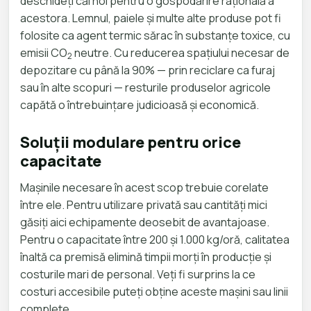
deschideți căi noi pentru o gospodărire rațională a
acestora. Lemnul, paiele și multe alte produse pot fi
folosite ca agent termic sărac în substanțe toxice, cu
emisii CO
neutre. Cu reducerea spațiului necesar de
2
depozitare cu până la 90% — prin reciclare ca furaj
sau în alte scopuri — resturile produselor agricole
capătă o întrebuințare judicioasă și economică.
Soluții modulare pentru orice
capacitate
Mașinile necesare în acest scop trebuie corelate
între ele. Pentru utilizare privată sau cantități mici
găsiți aici echipamente deosebit de avantajoase.
Pentru o capacitate între 200 și 1.000 kg/oră, calitatea
înaltă ca premisă elimină timpii morți în producție și
costurile mari de personal. Veți fi surprins la ce
costuri accesibile puteți obține aceste mașini sau linii
complete.