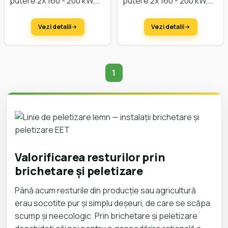
putere 2x 160 - 200 kW,
putere 2x 160 - 200 kW,
capacitate cca. 5.000
capacitate cca. 5.000
kg/oră
kg/oră
Vezi detalii
Vezi detalii
1
Ești pe pagina 1
Valorificarea resturilor prin
brichetare și peletizare
Până acum resturile din producție sau agricultură
erau socotite pur și simplu deșeuri, de care se scăpa
scump și neecologic. Prin brichetare și peletizare