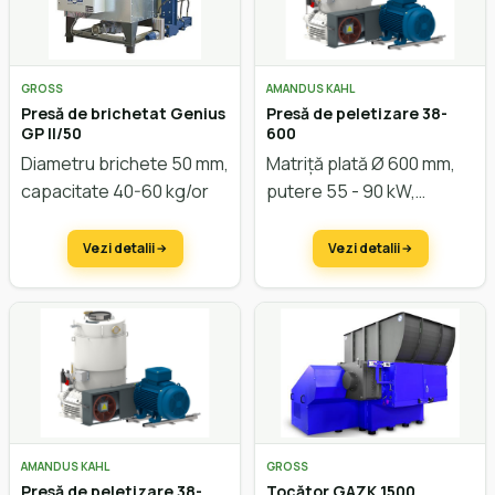
GROSS
AMANDUS KAHL
Presă de brichetat Genius
Presă de peletizare 38-
GP II/50
600
Diametru brichete 50 mm,
Matriță plată Ø 600 mm,
capacitate 40-60 kg/or
putere 55 - 90 kW,
capacitate cca. 1.000
kg/oră
Vezi detalii
Vezi detalii
AMANDUS KAHL
GROSS
Presă de peletizare 38-
Tocător GAZK 1500