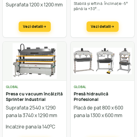
Stabilă și ieftină. Înclinație -5°
Suprafata 1200 x 1200 mm
până la +30°.
Vezi detalii
Vezi detalii
GLOBAL
GLOBAL
Presa cu vacuum încălzită
Presă hidraulică
Sprinter Industrial
Profesional
Suprafata 2540 x 1290
Placă de pat 800 x 600
pana la 3740 x 1290 mm
pana la 1300 x 600 mm
o
Incalzire pana la 140
C