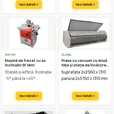
Vezi detalii
Vezi detalii
WINTER
GLOBAL
Mașină de frezat cu ax
Presa cu vacuum cu două
înclinabil SF Mini
fețe și stație de încălzire
Sprinter Turntable
Stabilă și ieftină. Înclinație
Suprafata 2x2560 x 1310
-5° până la +45°.
pana la 2x3760 x 1310 mm
o
Incalzire pana la 100
C
Vezi detalii
Vezi detalii