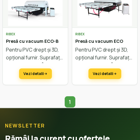
RIBEX
RIBEX
Presă cu vacuum ECO-B
Presă cu vacuum ECO
Pentru PVC drept și 3D,
Pentru PVC drept și 3D,
opțional furnir. Suprafață
opțional furnir. Suprafață
2300 x 1210 mm. Înălțime
2300 x 1210 mm. Înălțime
de lucru 450 mm.
de lucru 90 mm.
Vezi detalii
Vezi detalii
1
Ești pe pagina 1
NEWSLETTER
Rămâi la curent cu ofertele