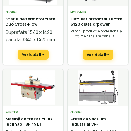
GLOBAL
HOLZ-HER
Stație de termoformare
Circular orizontal Tectra
Duo Cross-Flow
6120 classic/power
Pentru producție profesională.
Suprafata 1540 x 1420
Lungime de tăiere până la
pana la 3840 x 1420 mm
4400mm. Ieșire lama până la
95mm. Putere până la 15 kW.
Vezi detalii
Vezi detalii
WINTER
GLOBAL
Mașină de frezat cu ax
Presa cu vacuum
înclinabil SF 45 LT
Industrial VP-I