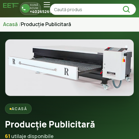
SUNĂ
ACUM
+40265269150
Acasă
Producție Publicitară
ACASĂ
Producție Publicitară
61
utilaje disponibile