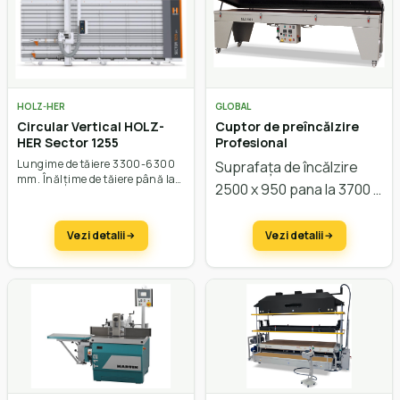
HOLZ-HER
GLOBAL
Circular Vertical HOLZ-
Cuptor de preîncălzire
HER Sector 1255
Profesional
Lungime de tăiere 3300-6300
Suprafața de încălzire
mm. Înălțime de tăiere până la
2500 x 950 pana la 3700 x
2200 mm. Adâncime de tăiere
60 mm. Sistem de pretăiere
1380 mm
SuperCut.
Vezi detalii
Vezi detalii