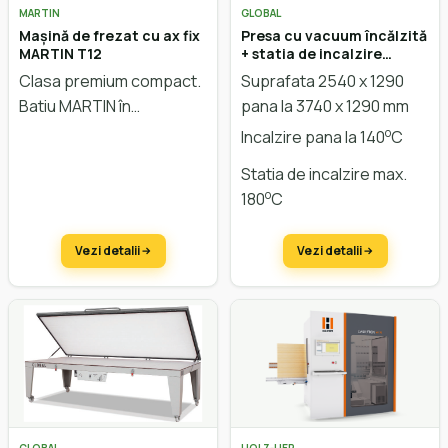
MARTIN
GLOBAL
Mașină de frezat cu ax fix
Presa cu vacuum încălzită
MARTIN T12
+ statia de incalzire
Sprinter Duo Industrial
Clasa premium compact.
Suprafata 2540 x 1290
Batiu MARTIN în
pana la 3740 x 1290 mm
construcție tip compozit.
o
Incalzire pana la 140
C
Statia de incalzire max.
o
180
C
Vezi detalii
Vezi detalii