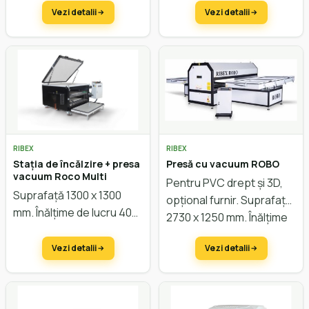
Vezi detalii
Vezi detalii
RIBEX
RIBEX
Stația de încălzire + presa
Presă cu vacuum ROBO
vacuum Roco Multi
Pentru PVC drept și 3D,
Suprafață 1300 x 1300
opțional furnir. Suprafață
mm. Înălțime de lucru 400
2730 x 1250 mm. Înălțime
mm.
de lucru 90 mm.
Vezi detalii
Vezi detalii