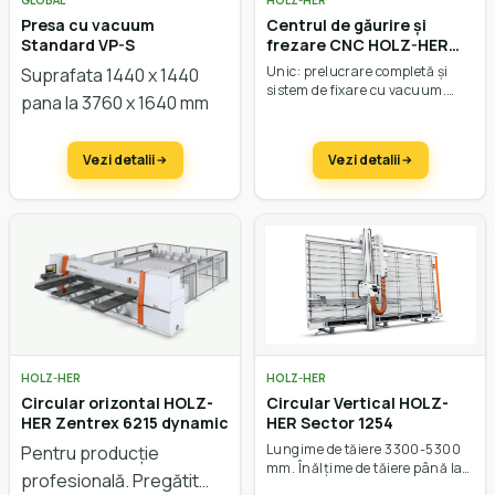
GLOBAL
HOLZ-HER
Presa cu vacuum
Centrul de găurire și
Standard VP-S
frezare CNC HOLZ-HER
Evolution 7405 4mat
Unic: prelucrare completă și
Suprafata 1440 x 1440
sistem de fixare cu vacuum.
pana la 3760 x 1640 mm
Agregat de găurire și frezare în
dotarea standard. Prelucrări în
X: 200 – 3200 mm.
Vezi detalii
Vezi detalii
HOLZ-HER
HOLZ-HER
Circular orizontal HOLZ-
Circular Vertical HOLZ-
HER Zentrex 6215 dynamic
HER Sector 1254
Lungime de tăiere 3300-5300
Pentru producție
mm. Înălțime de tăiere până la
profesională. Pregătit
2200 mm. Adâncime de tăiere