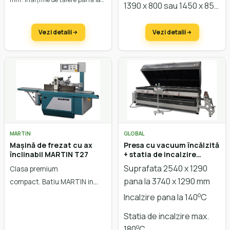
1390 x 800 sau 1450 x 850
2200 mm. Adâncime de tăiere
60 mm. Sistem de pretăiere
mm
SuperCut.
Vezi detalii
Vezi detalii
MARTIN
GLOBAL
Mașină de frezat cu ax
Presa cu vacuum încălzită
înclinabil MARTIN T27
+ statia de incalzire
Sprinter Duo Professional
Suprafata 2540 x 1290
Clasa premium
pana la 3740 x 1290 mm
compact.
Batiu MARTIN in
constructie tip
compozit.
o
Incalzire pana la 140
C
Inclinatie +/- 46°
Statia de incalzire max.
o
180
C