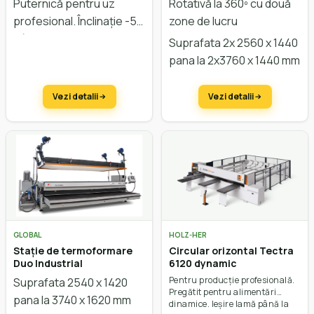
Puternică pentru uz
Rotativă la 360º cu două
profesional. Înclinație -5°
zone de lucru
până la +45°.
Suprafata 2x 2560 x 1440
pana la 2x3760 x 1440 mm
Vezi detalii
Vezi detalii
GLOBAL
HOLZ-HER
Stație de termoformare
Circular orizontal Tectra
Duo Industrial
6120 dynamic
Pentru producție profesională.
Suprafata 2540 x 1420
Pregătit pentru alimentări
pana la 3740 x 1620 mm
dinamice. Ieșire lamă până la