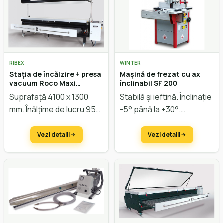
RIBEX
WINTER
Stația de încălzire + presa
Mașină de frezat cu ax
vacuum Roco Maxi
înclinabil SF 200
Vertical
Suprafață 4100 x 1300
Stabilă și ieftină. Înclinație
mm. Înălțime de lucru 950
-5° până la +30°.
mm.
Vezi detalii
Vezi detalii