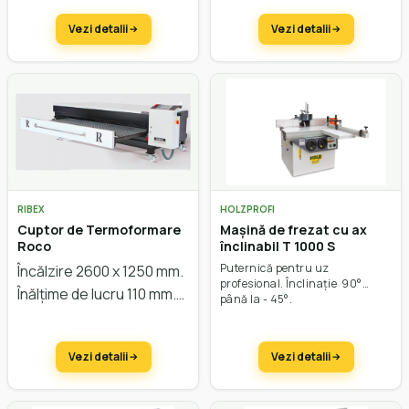
95mm. Putere până la 15 kW.
Vezi detalii
Vezi detalii
RIBEX
HOLZPROFI
Cuptor de Termoformare
Mașină de frezat cu ax
Roco
înclinabil T 1000 S
Puternică pentru uz
Încălzire 2600 x 1250 mm.
profesional. Înclinație 90°
Înălțime de lucru 110 mm.
până la - 45°.
Vezi detalii
Vezi detalii