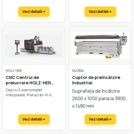
pentru alimentări
60 mm. Sistem de pretăiere
SuperCut.
dinamice. Ieșire lamă
Vezi detalii
Vezi detalii
până la 115 mm. Putere
până la 21 kW.
HOLZ-HER
GLOBAL
CNC Centrul de
Cuptor de preîncălzire
prelucrare HOLZ-HER
Industrial
EPICON 7235
Cap cu 5 axe complet
Suprafața de încălzire
interpolate. Prelucrări în X
2600 x 1050 pana la 3800
3680 mm până la 7280 mm, în
Y 1650 mm, în Z pana la 565
x 1480 mm
mm. Viteza vectorială de 131
m/min.
Vezi detalii
Vezi detalii