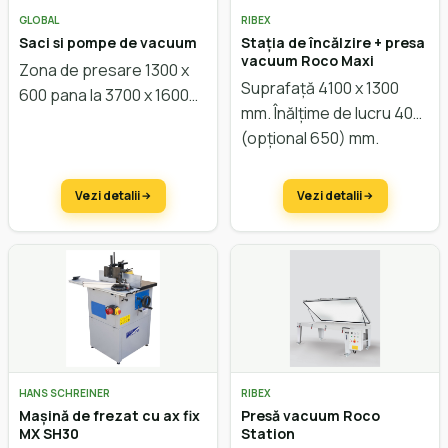
GLOBAL
RIBEX
Saci si pompe de vacuum
Stația de încălzire + presa
vacuum Roco Maxi
Zona de presare 1300 x
Suprafață 4100 x 1300
600 pana la 3700 x 1600
mm. Înălțime de lucru 400
mm
(opțional 650) mm.
Vezi detalii
Vezi detalii
HANS SCHREINER
RIBEX
Mașină de frezat cu ax fix
Presă vacuum Roco
MX SH30
Station