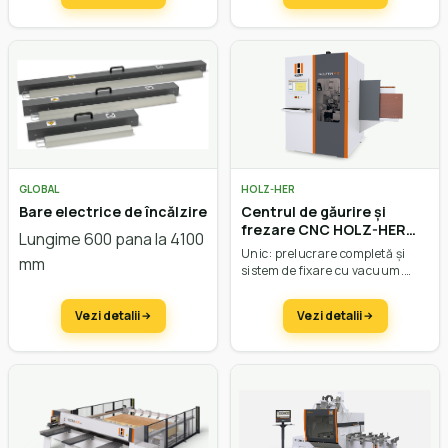
GLOBAL
HOLZ-HER
Bare electrice de încălzire
Centrul de găurire și
frezare CNC HOLZ-HER
Lungime 600 pana la 4100
Evolution 7402 4mat
Unic: prelucrare completă și
mm
sistem de fixare cu vacuum.
Agregat de găurire și frezare.
Prelucrări în X: 200 – 2500 mm.
Vezi detalii
Vezi detalii