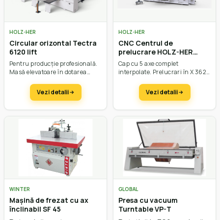
HOLZ-HER
HOLZ-HER
Circular orizontal Tectra
CNC Centrul de
6120 lift
prelucrare HOLZ-HER
EPICON 7135
Pentru producție profesională.
Cap cu 5 axe complet
Masă elevatoare în dotarea
interpolate. Prelucrari în X 3620
standard.Ieșire lamă până la
mm până la 7220 mm, în Y
95mm, Putere până la 15 kW.
până la 1500 mm, în Z până la
Vezi detalii
Vezi detalii
565 mm. Viteza vectorială de 131
m/min.
WINTER
GLOBAL
Mașină de frezat cu ax
Presa cu vacuum
înclinabil SF 45
Turntable VP-T