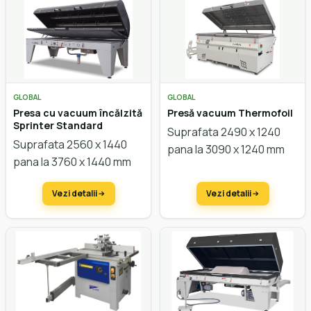
GLOBAL
GLOBAL
Presa cu vacuum încălzită
Presă vacuum Thermofoil
Sprinter Standard
Suprafata 2490 x 1240
Suprafata 2560 x 1440
pana la 3090 x 1240 mm
pana la 3760 x 1440 mm
Vezi detalii
Vezi detalii