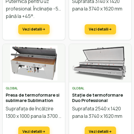
Puternică pentru uz
Suprafata 3140 x 1420
profesional. Înclinație -5°
pana la 3740 x 1620 mm
până la +45°.
Vezi detalii
Vezi detalii
GLOBAL
GLOBAL
Presa de termoformare si
Stație de termoformare
sublimare Sublimation
Duo Professional
Suprafața de încălzire
Suprafata 2540 x 1420
1300 x 1000 pana la 3700 x
pana la 3740 x 1620 mm
1000 mm
Vezi detalii
Vezi detalii