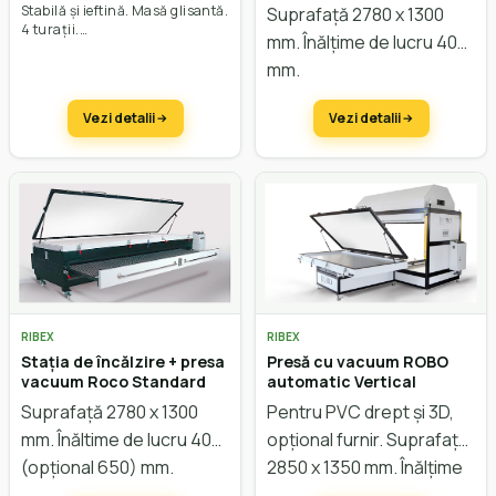
Stabilă și ieftină. Masă glisantă.
Suprafață 2780 x 1300
4 turații.
mm. Înălțime de lucru 400
mm.
Vezi detalii
Vezi detalii
RIBEX
RIBEX
Stația de încălzire + presa
Presă cu vacuum ROBO
vacuum Roco Standard
automatic Vertical
Suprafață 2780 x 1300
Pentru PVC drept și 3D,
mm. Înăltime de lucru 400
opțional furnir. Suprafață
(opțional 650) mm.
2850 x 1350 mm. Înălțime
de lucru 800 mm.