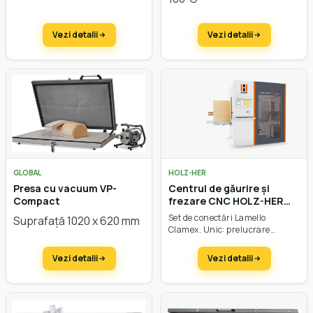
Vezi detalii
Vezi detalii
GLOBAL
HOLZ-HER
Presa cu vacuum VP-
Centrul de găurire și
Compact
frezare CNC HOLZ-HER
Evolution 7405 4mat
Set de conectări Lamello
Suprafață 1020 x 620 mm
Connect
Clamex. Unic: prelucrare
completă și sistem de fixare cu
vacuum. Agregat de găurire și
Vezi detalii
Vezi detalii
frezare în dotarea standard.