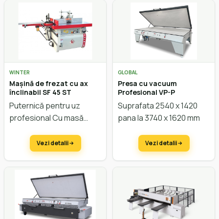
WINTER
GLOBAL
Mașină de frezat cu ax
Presa cu vacuum
înclinabil SF 45 ST
Profesional VP-P
Puternică pentru uz
Suprafata 2540 x 1420
profesional Cu masă
pana la 3740 x 1620 mm
culisantă.
Vezi detalii
Vezi detalii