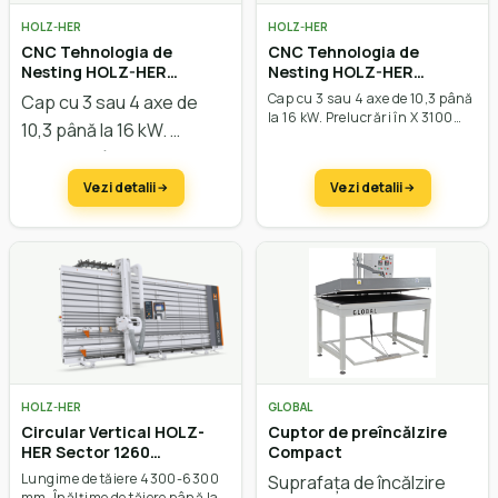
HOLZ-HER
HOLZ-HER
CNC Tehnologia de
CNC Tehnologia de
Nesting HOLZ-HER
Nesting HOLZ-HER
Dynestic 7507
Dynestic 7505
Cap cu 3 sau 4 axe de 10,3 până
Cap cu 3 sau 4 axe de
la 16 kW. Prelucrări în X 3100
10,3 până la 16 kW.
mm până la 3700 mm, în Y
Prelucrări în X 3100 mm
până la 1600mm, în Z până la
317 mm. Viteza vectorială de 101
până la 4600 mm, în Y
Vezi detalii
Vezi detalii
m/min.
până la 2200mm, în Z
până la 317 mm. Viteza
vectorială de 101 m/min.
HOLZ-HER
GLOBAL
Circular Vertical HOLZ-
Cuptor de preîncălzire
HER Sector 1260
Compact
Automatic
Lungime de tăiere 4300-6300
Suprafața de încălzire
mm. Înălțime de tăiere până la