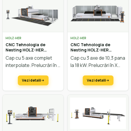
HOLZ-HER
HOLZ-HER
CNC Tehnologia de
CNC Tehnologia de
Nesting HOLZ-HER
Nesting HOLZ-HER
Dynestic 7535
Dynestic 7532
Cap cu 5 axe complet
Cap cu 3 axe de 10,3 pana
interpolate. Prelucrări în X
la 18 kW. Prelucrări în X
3700 mm până la 6250
3700 mm până la 6250
mm, în Y până la 2200mm,
mm, în Y până la 2200 mm,
Vezi detalii
Vezi detalii
în Z până la 565 mm.
în Z până la 293 mm.
Viteza vectorială de 128
Viteza vectorială de 128
m/min.
m/min.