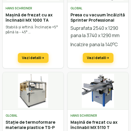
HANS SCHREINER
GLOBAL
Mașină de frezat cu ax
Presa cu vacuum încălzită
înclinabil MX 1000 TA
Sprinter Professional
Stabilă și ieftină. Înclinație +5°
Suprafata 2540 x 1290
până la - 45°.
pana la 3740 x 1290 mm
o
Incalzire pana la 140
C
Vezi detalii
Vezi detalii
GLOBAL
HANS SCHREINER
Stație de termoformare
Mașină de frezat cu ax
materiale plastice TS-P
înclinabil MX 5110 T