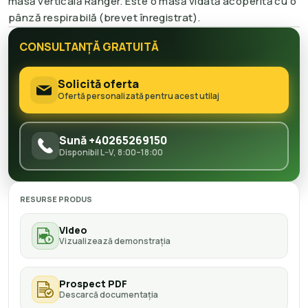
masă verticală Ranger. Este o masă vidată acoperită cu o
pânză respirabilă (brevet înregistrat).
CONSULTANȚĂ GRATUITĂ
Solicită oferta
Ofertă personalizată pentru acest utilaj
Sună +40265269150
Disponibil L–V, 8:00–18:00
RESURSE PRODUS
Video
Vizualizează demonstrația
Prospect PDF
Descarcă documentația