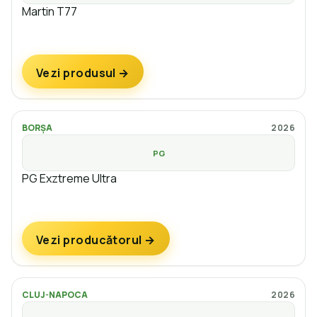
Martin T77
Vezi produsul →
BORȘA
2026
PG
PG Exztreme Ultra
Vezi producătorul →
CLUJ-NAPOCA
2026