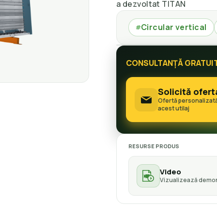
a dezvoltat TITAN
Circular vertical
#
CONSULTANȚĂ GRATUI
Solicită ofert
Ofertă personalizat
acest utilaj
RESURSE PRODUS
Video
Vizualizează demon