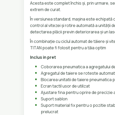
Acesta este complet închis și, prin urmare, se
extrem de curat.
În versiunea standard, mașina este echipată 
control al vitezei și rotire automată a unității 
detectarea plăcii previn deteriorarea și un laser
În combinație cu ciclul automat de tăiere și vi
TITAN poate fi folosit pentru a tăia optim
Inclus in pret
Coborarea pneumatica a agregatului de
Agregatul de taiere se roteste automat
Blocarea unitatii de taiere pneumatica p
Ecran tactil usor de utilizat
Ajustare fina pentru oprire de precizie a
Suport sablon
Suport material fix pentru o pozitie stab
prelucrat