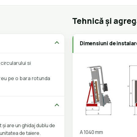
Tehnică și agre
Dimensiuni de instalar
ircularului si
reu pe o bara rotunda
și are un ghidaj dublu de
A 1040 mm
unitatea de taiere.