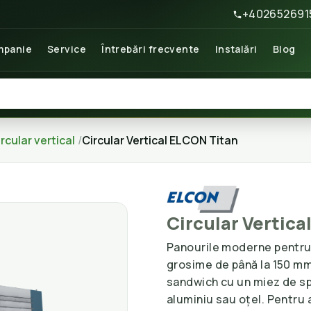
+402652691
panie
Service
Întrebări frecvente
Instalări
Blog
rcular vertical
Circular Vertical ELCON Titan
Circular Vertica
Panourile moderne pentru 
grosime de până la 150 mm
sandwich cu un miez de spu
aluminiu sau oțel. Pentru 