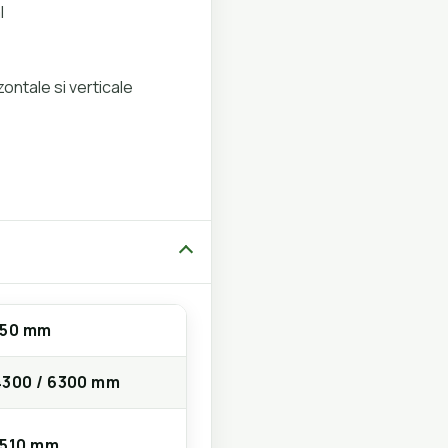
l
zontale si verticale
150 mm
4300 / 6300 mm
1510 mm