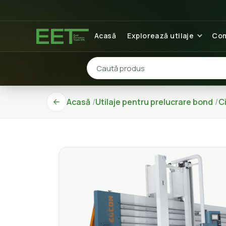
Acasă
Explorează utilaje
Com
Acasă
Utilaje pentru prelucrare bond
Ci