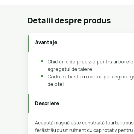
Detalii despre produs
Avantaje
Ghid unic de precizie pentru arborele c
agregatul de taiere
Cadru robust cu opritor pe lungime g
de otel
Descriere
Această mașină este construită foarte robust 
ferăstrău cu un rulment cu cap rotativ pentru 