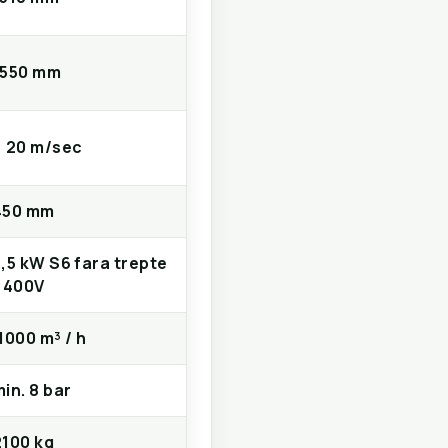
1550 mm
> 20 m/sec
450 mm
7,5 kW S6 fara trepte
/ 400V
1000 m³ / h
in. 8 bar
2100 kg