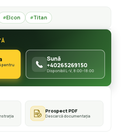
Elcon
Titan
#
#
TĂ
Sună
a
+40265269150
ă pentru
Disponibil L–V, 8:00–18:00
Prospect PDF
strația
Descarcă documentația