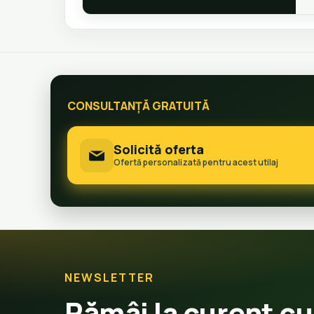
CONSULTANȚĂ GRATUITĂ
Solicită oferta
Ofertă personalizată pentru acest utilaj
NEWSLETTER
Rămâi la curent cu