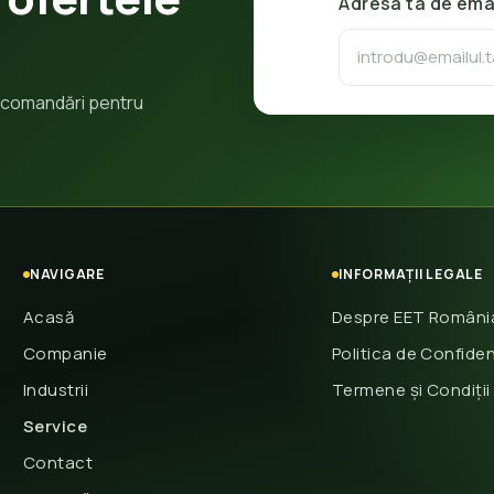
Adresa ta de ema
 recomandări pentru
NAVIGARE
INFORMAȚII LEGALE
Acasă
Despre EET Români
Companie
Politica de Confiden
Industrii
Termene și Condiții
Service
Contact