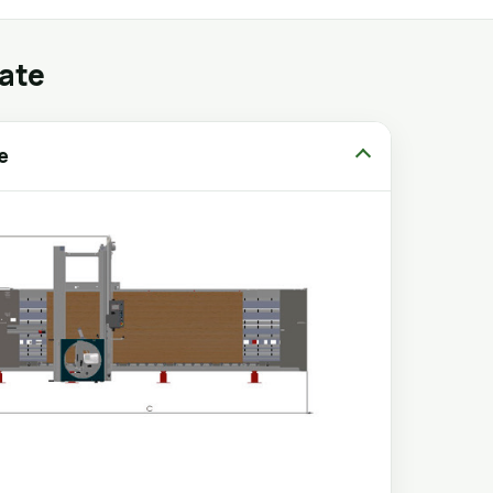
gate
e