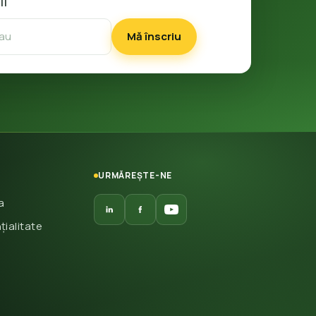
il
Mă înscriu
URMĂREȘTE-NE
a
țialitate