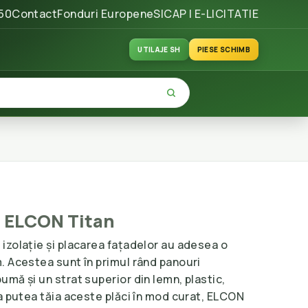
50
Contact
Fonduri Europene
SICAP | E-LICITATIE
UTILAJE SH
PIESE SCHIMB
l ELCON Titan
izolație și placarea fațadelor au adesea o
. Acestea sunt în primul rând panouri
mă și un strat superior din lemn, plastic,
a putea tăia aceste plăci în mod curat, ELCON