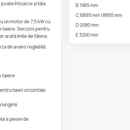
 poate întoarce și tăia
B 1985 mm
C 6895 mm | 8895 mm
cu un motor de 7,5 kW cu
D 2080 mm
de taiere. Senzorii pentru
E 3200 mm
 arată liniile de tăiere.
teza de avans reglabilă,
 taiere
entru taieri orizontale
 lungimii
ila a piesei de