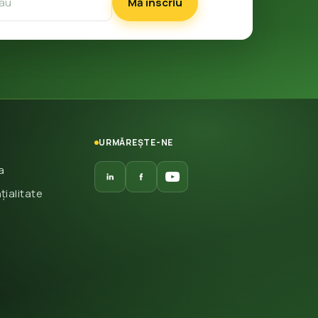
Mă înscriu
URMĂREȘTE-NE
a
țialitate