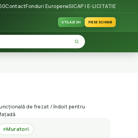
50
Contact
Fonduri Europene
SICAP | E-LICITATIE
UTILAJE SH
PIESE SCHIMB
ncțională de frezat / îndoit pentru
 fațadă
Muratori
#