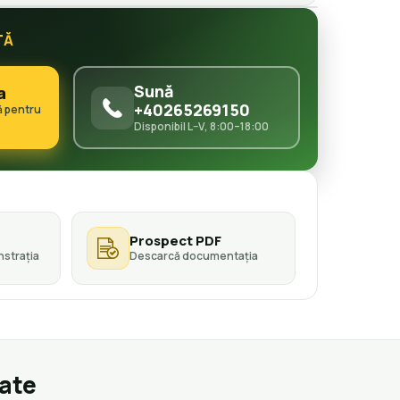
TĂ
Sună
a
+40265269150
ă pentru
Disponibil L–V, 8:00–18:00
Prospect PDF
strația
Descarcă documentația
gate