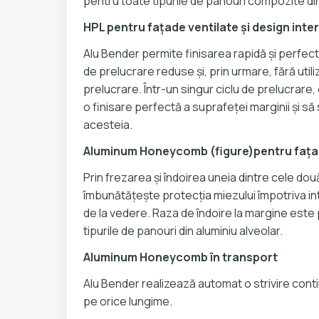
pentru toate tipurile de panouri compozite din
HPL pentru fațade ventilate și design inter
Alu Bender permite finisarea rapidă și perfect
de prelucrare reduse și, prin urmare, fără util
prelucrare. Într-un singur ciclu de prelucrare,
o finisare perfectă a suprafeței marginii și să
acesteia.
Aluminum Honeycomb (figure)pentru fațad
Prin frezarea și îndoirea uneia dintre cele două
îmbunătățește protecția miezului împotriva int
de la vedere. Raza de îndoire la margine este
tipurile de panouri din aluminiu alveolar.
Aluminum Honeycomb în transport
Alu Bender realizează automat o strivire conti
pe orice lungime.