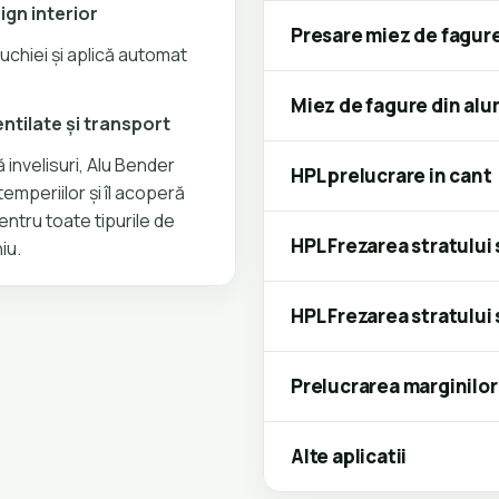
ign interior
Presare miez de fagure
chiei și aplică automat
Miez de fagure din alum
ntilate și transport
 invelisuri, Alu Bender
HPL prelucrare in cant
emperiilor și îl acoperă
ntru toate tipurile de
HPL Frezarea stratului 
iu.
HPL Frezarea stratului
Prelucrarea marginilor
Alte aplicatii