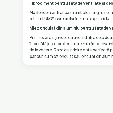
Fibrociment pentru fațade ventilate și des
Alu Bender șanfrenează ambele margini ale mu
lichidul LUKO® sau similar într-un singur ciclu.
Miez ondulat din aluminiu pentru fațade ve
Prin frezarea și îndoirea uneia dintre cele două
îmbunătățește protecția miezului împotriva int
de la vedere. Raza de îndoire este perfectă pe
panouri cu miez ondulat sau ondulat din alumin