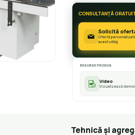
CONSULTANȚĂ GRATUI
Solicită ofert
Ofertă personalizat
acest utilaj
RESURSE PRODUS
Video
Vizualizează demon
Tehnică și agre