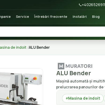
+402652691
panie
Service
Întrebări frecvente
Instalări
Blog
asina de indoit
ALU Bender
ALU Bender
Mașină automată și multifu
prelucrarea panourilor de
Masina de indoit
#