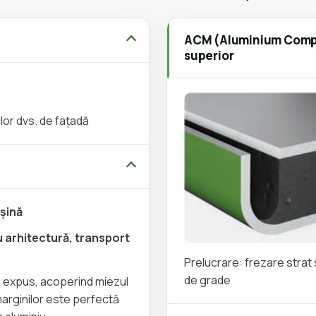
ACM (Aluminium Compos
superior
ilor dvs. de fațadă
șină
 arhitectură, transport
Prelucrare: frezare strat s
de grade
ul expus, acoperind miezul
marginilor este perfectă