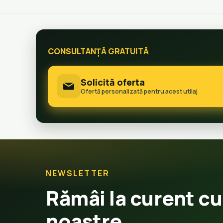
CONSULTANȚĂ GRATUITĂ
Solicită oferta
Ofertă personalizată pentru acest utilaj
NEWSLETTER
Rămâi la curent cu
noastre