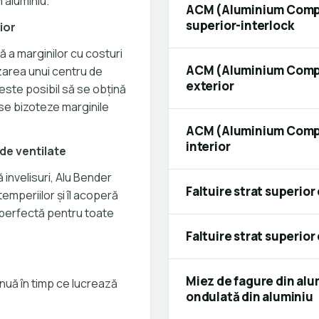
 aluminiu.
ACM (Aluminium Compos
superior-interlock
ior
ă a marginilor cu costuri
ACM (Aluminium Compos
izarea unui centru de
exterior
 este posibil să se obțină
 se bizoteze marginile
ACM (Aluminium Compos
interior
e ventilate
 invelisuri, Alu Bender
Faltuire strat superior
emperiilor și îl acoperă
 perfectă pentru toate
Faltuire strat superior
Miez de fagure din alu
nuă în timp ce lucrează
ondulată din aluminiu