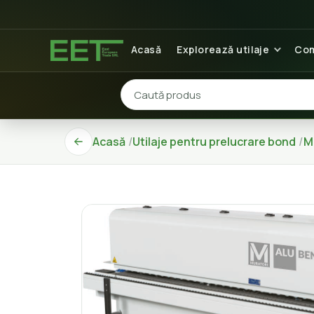
Acasă
Explorează utilaje
Com
Acasă
Utilaje pentru prelucrare bond
M