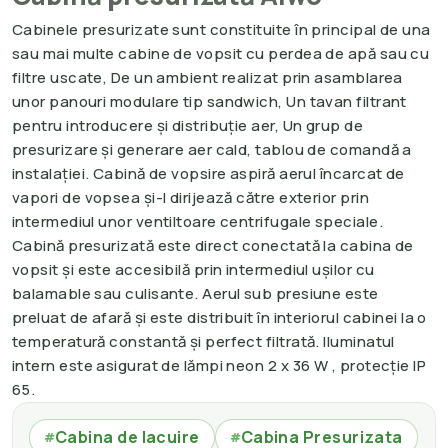
Cabinele presurizate sunt constituite în principal de una
sau mai multe cabine de vopsit cu perdea de apă sau cu
filtre uscate, De un ambient realizat prin asamblarea
unor panouri modulare tip sandwich, Un tavan filtrant
pentru introducere și distribuție aer, Un grup de
presurizare și generare aer cald, tablou de comandă a
instalației. Cabină de vopsire aspiră aerul încarcat de
vapori de vopsea și-l dirijează către exterior prin
intermediul unor ventiltoare centrifugale speciale.
Cabină presurizată este direct conectată la cabina de
vopsit și este accesibilă prin intermediul ușilor cu
balamable sau culisante. Aerul sub presiune este
preluat de afară și este distribuit în interiorul cabinei la o
temperatură constantă și perfect filtrată. Iluminatul
intern este asigurat de lămpi neon 2 x 36 W , protecție IP
65.
Cabina de lacuire
Cabina Presurizata
#
#