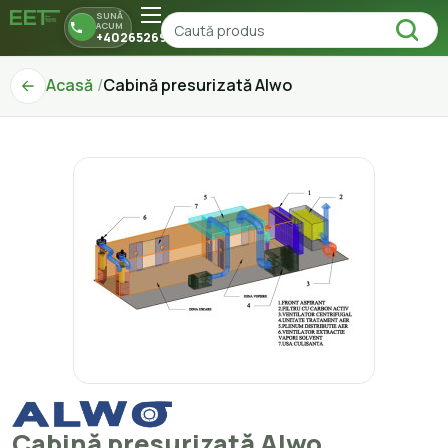
SUNĂ
ACUM
+40265269150
Acasă
Cabină presurizată Alwo
Cabină presurizată Alwo