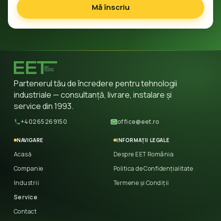
Mă înscriu
Partenerul tău de încredere pentru tehnologii
industriale — consultanță, livrare, instalare și
service din 1993.
+40265269150
office@eet.ro
NAVIGARE
INFORMAȚII LEGALE
Acasă
Despre EET România
Companie
Politica de Confidențialitate
Industrii
Termene și Condiții
Service
Contact