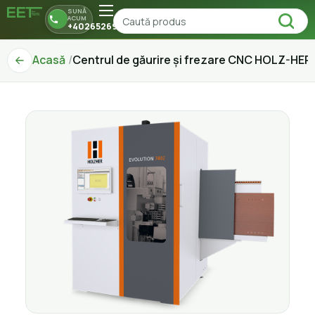
SUNĂ
ACUM
+40265269150
Acasă
Centrul de găurire și frezare CNC HOLZ-HER