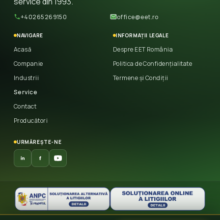
service din 1993.
+40265269150
office@eet.ro
NAVIGARE
INFORMAȚII LEGALE
Acasă
Despre EET România
Companie
Politica de Confidențialitate
Industrii
Termene și Condiții
Service
Contact
Producători
URMĂREȘTE-NE