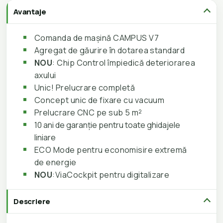
Avantaje
Comanda de mașină CAMPUS V7
Agregat de găurire în dotarea standard
NOU
: Chip Control împiedică deteriorarea
axului
Unic! Prelucrare completă
Concept unic de fixare cu vacuum
Prelucrare CNC pe sub 5 m²
10 ani de garanție pentru toate ghidajele
liniare
ECO Mode pentru economisire extremă
de energie
NOU
:ViaCockpit pentru digitalizare
Descriere