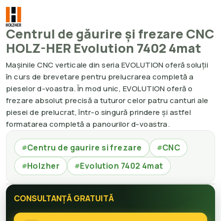
Centrul de găurire și frezare CNC
HOLZ-HER Evolution 7402 4mat
Mașinile CNC verticale din seria EVOLUTION oferă soluții
în curs de brevetare pentru prelucrarea completă a
pieselor d-voastra. În mod unic, EVOLUTION oferă o
frezare absolut precisă a tuturor celor patru canturi ale
piesei de prelucrat, într-o singură prindere și astfel
formatarea completă a panourilor d-voastra.
Centru de gaurire si frezare
CNC
#
#
Holzher
Evolution 7402 4mat
#
#
CONSULTANȚĂ GRATUITĂ