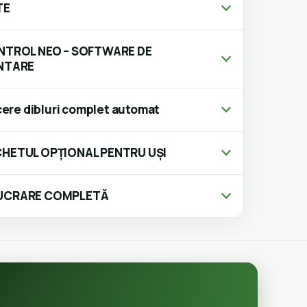
TE
NTROL NEO – SOFTWARE DE
ENTARE
cere dibluri complet automat
HETUL OPȚIONAL PENTRU UȘI
LUCRARE COMPLETĂ