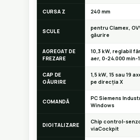
CURSA Z
240 mm
pentru Clamex, OV
SCULE
găurire
AGREGAT DE
10,3 kW, reglabil fă
FREZARE
aer, 0-24.000 min-
CAP DE
1,5 kW, 15 sau 19 a
GĂURIRE
pe direcția X
PC Siemens Industr
COMANDĂ
Windows
Chip control-senz
DIGITALIZARE
viaCockpit