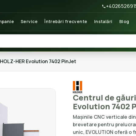
+402652691
panie
Service
Întrebări frecvente
Instalări
Blog
C HOLZ-HER Evolution 7402 PinJet
Centrul de găur
Evolution 7402 
Mașinile CNC verticale din
brevetare pentru prelucra
unic, EVOLUTION oferă o fr