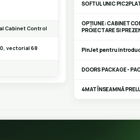
SOFTUL UNIC PIC2PLA
OPȚIUNE: CABINET CO
al Cabinet Control
PROIECTARE SI PREZ
20, vectorial 68
PinJet pentru introdu
DOORS PACKAGE - PAC
4MAT ÎNSEAMNĂ PRE