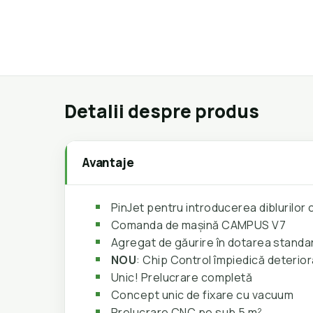
Detalii despre produs
Avantaje
PinJet pentru introducerea diblurilo
Comanda de mașină CAMPUS V7
Agregat de găurire în dotarea standa
NOU
: Chip Control împiedică deterior
Unic! Prelucrare completă
Concept unic de fixare cu vacuum
Prelucrare CNC pe sub 5 m²