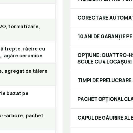
CORECTARE AUTOMAT
VO, formatizare,
10 ANI DE GARANȚIE P
ră trepte, răcire cu
OPȚIUNE: QUATTRO-HS
1, lagăre ceramice
SCULE CU 4 LOCAȘURI
xe, agregat de tăiere
TIMPI DE PRELUCRARE 
ie bazat pe
PACHET OPȚIONAL CLA
or-arbore, pachet
CAPUL DE GĂURIRE XL