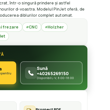
crat, într-o singură prindere și astfel
ourilor d-voastra. Modelul PinJet oferă, de
roducerea diblurilor complet automat.
si frezare
CNC
Holzher
#
#
Jet
TĂ
Sună
a
+40265269150
ă pentru
Disponibil L–V, 8:00–18:00
Prospect PDF