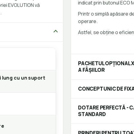
indicat prin butonul ECO 
seriei EVOLUTION vă
.
Printr o simplă apăsare d
operare.
Astfel, se obține o eficien
PACHETUL OPȚIONAL 
A FÂȘIILOR
 lung cu un suport
CONCEPT UNIC DE FIX
DOTARE PERFECTĂ - C
STANDARD
re
PRINDERI PENTRU TOA