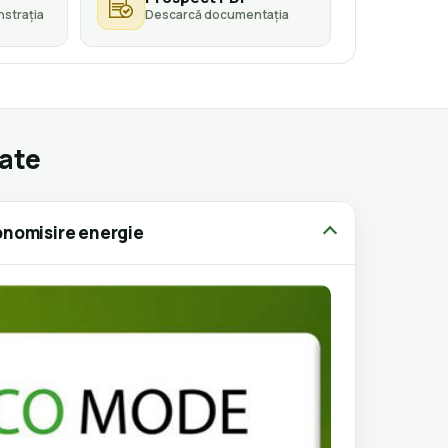
strația
Descarcă documentația
gate
nomisire energie