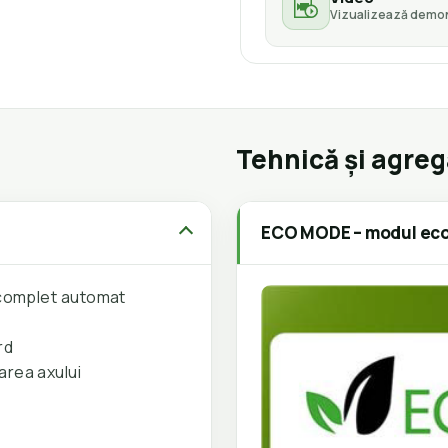
Vizualizează demon
Tehnică și agre
ECO MODE – modul eco
r complet automat
rd
area axului