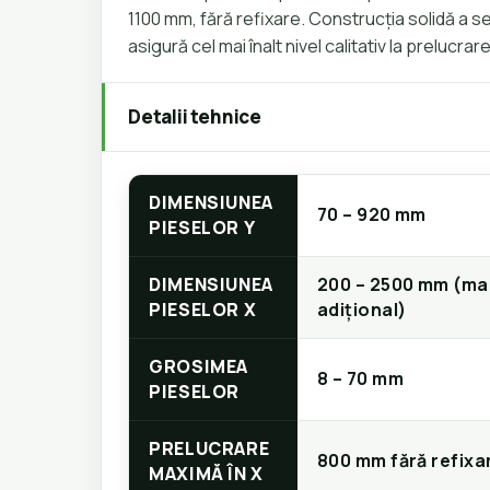
1100 mm, fără refixare. Construcția solidă a 
asigură cel mai înalt nivel calitativ la prelucrare
Detalii tehnice
DIMENSIUNEA
70 – 920 mm
PIESELOR Y
DIMENSIUNEA
200 – 2500 mm (mai
PIESELOR X
adițional)
GROSIMEA
8 – 70 mm
PIESELOR
PRELUCRARE
800 mm fără refixa
MAXIMĂ ÎN X