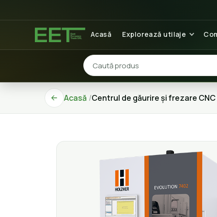
Acasă
Explorează utilaje
Com
Acasă
Centrul de găurire și frezare CN