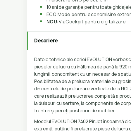
10 ani de garanție pentru toate ghidajele
ECO Mode pentru economisire extre
NOU
:ViaCockpit pentru digitalizare
Descriere
Datele tehnice ale seriei EVOLUTION vorbesc 
pieselor de lucru cu înălțimea de până la 920 m
lungimii, concomitent cu un necesar de spațiu
Posibilitatea de a prelucra materiale cu grosi
din centrele de prelucrare verticale de la HO
care realizează prelucrarea completă a pro
la dulapuri cu sertare, la componente de corpu
fronturi și pereți posteriori de mobilier.
Modelul EVOLUTION 7402 PinJet înseamnă ciclu
extremă, putând fi prelucrate piese de lucru 