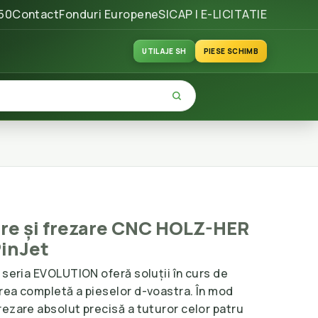
50
Contact
Fonduri Europene
SICAP | E-LICITATIE
UTILAJE SH
PIESE SCHIMB
ire și frezare CNC HOLZ-HER
PinJet
 seria EVOLUTION oferă soluții în curs de
rea completă a pieselor d-voastra. În mod
ezare absolut precisă a tuturor celor patru