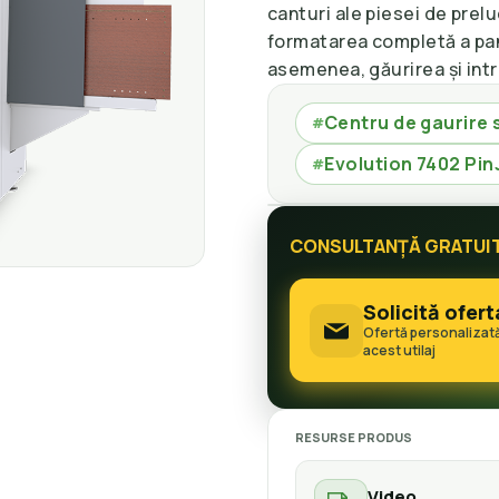
canturi ale piesei de prelu
formatarea completă a pan
asemenea, găurirea și int
Centru de gaurire 
#
Evolution 7402 Pin
#
CONSULTANȚĂ GRATUI
Solicită ofert
Ofertă personalizat
acest utilaj
RESURSE PRODUS
Video