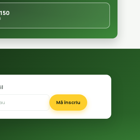
150
0
il
Mă înscriu