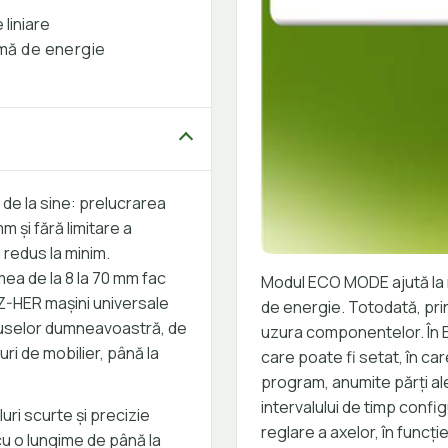
 liniare
mă de energie
de la sine: prelucrarea
m și fără limitare a
 redus la minim.
mea de la 8 la 70 mm fac
Modul ECO MODE ajută la 
LZ-HER mașini universale
de energie. Totodată, prin
duselor dumneavoastră, de
uzura componentelor. În 
ri de mobilier, până la
care poate fi setat, în c
program, anumite părți al
intervalului de timp confi
ri scurte și precizie
reglare a axelor, în funcț
cu o lungime de până la