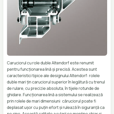
Caruciorul cu role duble Altendorf este renumit
pentru funcționarea lină și precisă. Acestea sunt
caracteristici tipice ale designului Altendorf: rolele
duble mari țin caruciorul superior în legătură cu trenul
de rulare, cu precizie absoluta, în tijele rotunde de
ghidare. Funcționarea lină a sistemului se realizează
prin rolele de mari dimensiuni: căruciorul poate fi
deplasat ușor cu puțin efort și rulează în siguranță ca
pe șine. Această calitate a rularii se menține chiar și