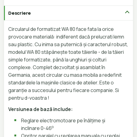
Descriere
Circularul de formatizat WA 80 face fata la orice
provocare materială: indiferent dacă prelucrati lemn
sau plastic. Cu inima sa puternică și caracterul robust,
modelul WA 80 stăpânește toate tăierile - de la tăieri
simple formatizate, până la unghiuri și colturi
complexe. Complet dezvoltat și asamblat în
Germania, acest circular cu masa mobila a redefinit
standardele la mașinile clasice de atelier. Este o
garanție a succesului pentru fiecare companie. Si
pentru d-voastra !
Versiunea de bază include:
Reglare electromotoare pe înălțime și
o
inclinare 0-46
Opritor paralel cu reglarea manuala cu reglaj