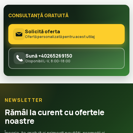
CONSULTANȚĂ GRATUITĂ
Solicită oferta
Ofertă personalizată pentru acest utilaj
Sună +40265269150
Disponibil L–V, 8:00–18:00
NEWSLETTER
Rămâi la curent cu ofertele
noastre
Înscrie-te gratuit și primești noutăți, promoții și