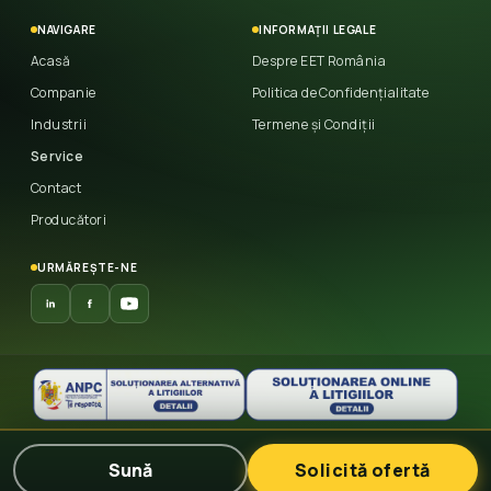
NAVIGARE
INFORMAȚII LEGALE
Acasă
Despre EET România
Companie
Politica de Confidențialitate
Industrii
Termene și Condiții
Service
Contact
Producători
URMĂREȘTE-NE
© 2026 East European Trade
— Toate drepturile
Sună
Solicită ofertă
rezervate.