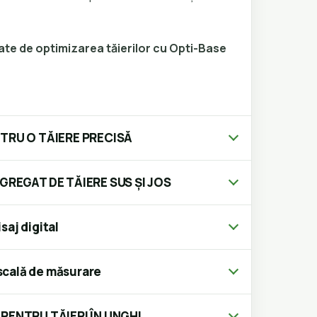
gate de optimizarea tăierilor cu Opti-Base
TRU O TĂIERE PRECISĂ
REGAT DE TĂIERE SUS ȘI JOS
saj digital
scală de măsurare
PENTRU TĂIERI ÎN UNGHI