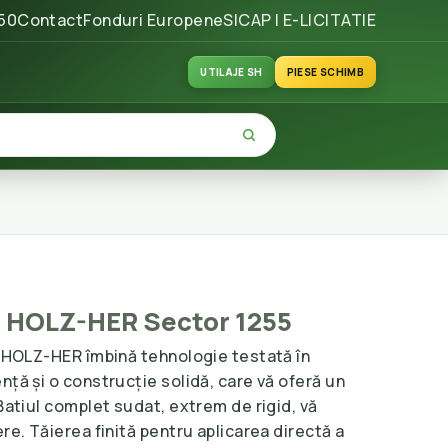
50
Contact
Fonduri Europene
SICAP | E-LICITATIE
UTILAJE SH
PIESE SCHIMB
al HOLZ-HER Sector 1255
a HOLZ-HER îmbină tehnologie testată în
nță și o construcție solidă, care vă oferă un
 Batiul complet sudat, extrem de rigid, vă
re. Tăierea finită pentru aplicarea directă a