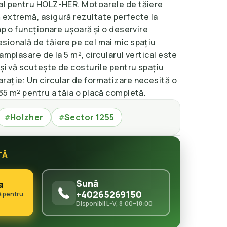
al pentru HOLZ-HER. Motoarele de tăiere
 extremă, asigură rezultate perfecte la
mp o funcționare ușoară și o deservire
sională de tăiere pe cel mai mic spațiu
amplasare de la 5 m², circularul vertical este
 și vă scutește de costurile pentru spațiu
rație: Un circular de formatizare necesită o
35 m² pentru a tăia o placă completă.
Holzher
Sector 1255
#
#
TĂ
Sună
a
+40265269150
ă pentru
Disponibil L–V, 8:00–18:00