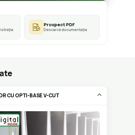
Prospect PDF
strația
Descarcă documentația
gate
OR CU OPTI-BASE V-CUT