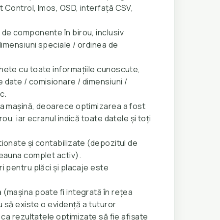
t Control, Imos, OSD, interfață CSV,
 de componente în birou, inclusiv
 dimensiuni speciale / ordinea de
hete cu toate informațiile cunoscute,
 date / comisionare / dimensiuni /
c.
la mașină, deoarece optimizarea a fost
rou, iar ecranul indică toate datele și toți
ionate și contabilizate (depozitul de
deauna complet activ).
i pentru plăci și placaje este
 (mașina poate fi integrată în rețea
ou să existe o evidență a tuturor
u ca rezultatele optimizate să fie afișate