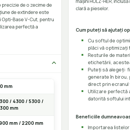
mașini HOLZ-HER, inclusă î
 o precizie de o zecime de
clară a pieselor.
pțiune de extindere este
ii Opti-Base V-Cut, pentru
ilizarea perfectă a
Cum puteți să ajutați op
Cu softul de optim
plăci vă optimizați 
Resturile de materi
etichetării, acest
Puteți să alegeți: f
generate în birou, 
direct prin ecranul 
60 mm
Utilizare perfectă 
datorită softului in
300 / 4300 / 5300 /
6300 mm
Beneficiile dumneavoas
900 mm / 2200 mm
Importarea listel