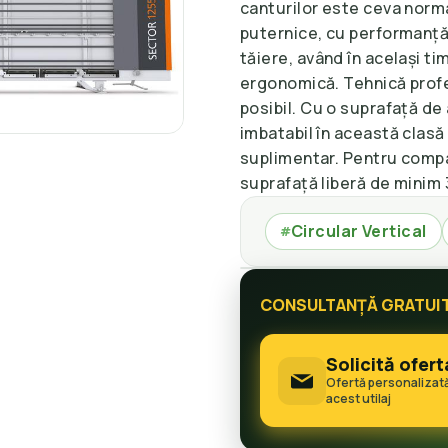
canturilor este ceva norm
puternice, cu performanță
tăiere, având în același ti
ergonomică. Tehnică profe
posibil. Cu o suprafață de 
imbatabil în această clasă
suplimentar. Pentru compa
suprafață liberă de minim 
Circular Vertical
#
CONSULTANȚĂ GRATUI
Solicită ofert
Ofertă personalizat
acest utilaj