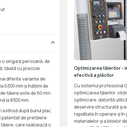
Cut
re o singură persoană, de
Optimizarea tăierilor -
ă, tăiată cu precizie.
efectivă a plăcilor
ai diferite variante de
Cu sistemul profesional 
la 6300 mm și înălțimi de
optimizarea tăierilor, obț
 de tăiere este de 60 mm.
optimizare, datorită utiliz
ână la 8300 mm.
deservire structurată și ec
fi extinsă după bunul plac,
rapiditate în operare și î
l patentat de pretăiere
materialelor și a listelo
tăiere, care realizează o