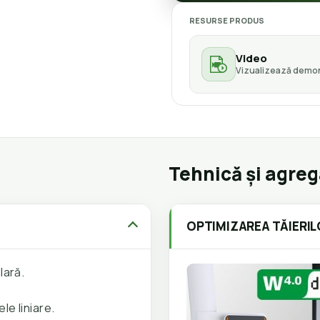
RESURSE PRODUS
Video
Vizualizează demon
Tehnică și agre
OPTIMIZAREA TĂIERIL
lară.
le liniare.