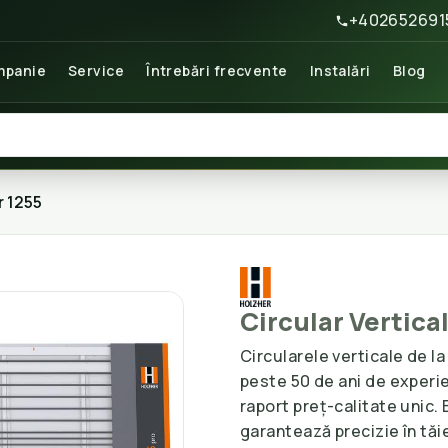
+402652691
panie
Service
Întrebări frecvente
Instalări
Blog
r 1255
Circular Vertic
Circularele verticale de l
peste 50 de ani de experie
raport preț-calitate unic.
garantează precizie în tăie