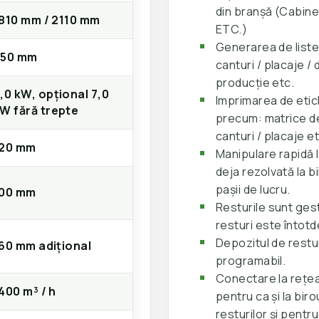
din branșă (Cabine
810 mm / 2110 mm
ETC.)
Generarea de liste
250 mm
canturi / placaje /
producție etc.
,0 kW, opțional 7,0
Imprimarea de etic
W fără trepte
precum: matrice de
canturi / placaje et
120 mm
Manipulare rapidă 
deja rezolvată la bi
pașii de lucru.
100 mm
Resturile sunt gest
resturi este întot
Depozitul de restur
60 mm adiţional
programabil.
Conectare la rețea
400 m³ / h
pentru ca și la bir
resturilor și pentr