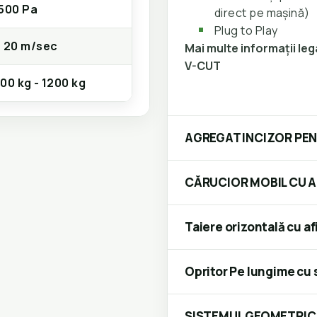
500 Pa
direct pe mașină)
Plug to Play
 20 m/sec
Mai multe informații le
V-CUT
00 kg - 1200 kg
AGREGAT INCIZOR PEN
CĂRUCIOR MOBIL CU AG
Taiere orizontală cu afi
Opritor Pe lungime cu 
SISTEMUL GEOMETRIC 