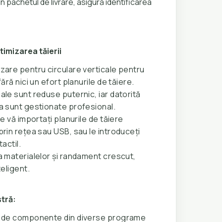
n pachetul de livrare, asigură identificarea
timizarea tăierii
izare pentru circulare verticale pentru
fără nici un efort planurile de tăiere.
ale sunt reduse puternic, iar datorită
ea sunt gestionate profesional.
ie vă importați planurile de tăiere
prin rețea sau USB, sau le introduceți
tactil.
a materialelor și randament crescut,
teligent.
tră:
or de componente din diverse programe