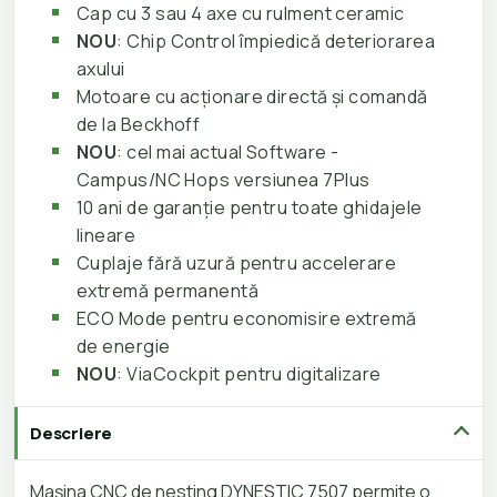
Cap cu 3 sau 4 axe cu rulment ceramic
NOU
: Chip Control împiedică deteriorarea
axului
Motoare cu acționare directă și comandă
de la Beckhoff
NOU
: cel mai actual Software -
Campus/NC Hops versiunea 7Plus
10 ani de garanție pentru toate ghidajele
lineare
Cuplaje fără uzură pentru accelerare
extremă permanentă
ECO Mode pentru economisire extremă
de energie
NOU
: ViaCockpit pentru digitalizare
Descriere
Mașina CNC de nesting DYNESTIC 7507 permite o