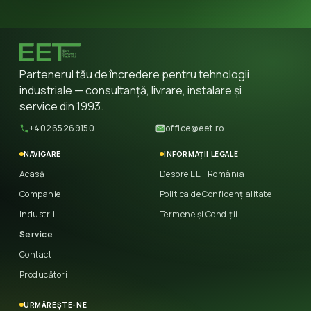
Partenerul tău de încredere pentru tehnologii
industriale — consultanță, livrare, instalare și
service din 1993.
+40265269150
office@eet.ro
NAVIGARE
INFORMAȚII LEGALE
Acasă
Despre EET România
Companie
Politica de Confidențialitate
Industrii
Termene și Condiții
Service
Contact
Producători
URMĂREȘTE-NE