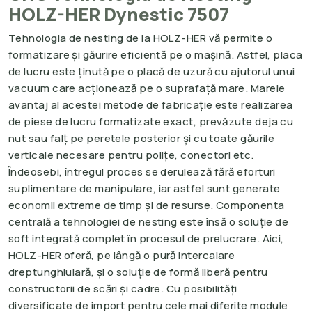
HOLZ-HER Dynestic 7507
Tehnologia de nesting de la HOLZ-HER vă permite o
formatizare și găurire eficientă pe o mașină. Astfel, placa
de lucru este ținută pe o placă de uzură cu ajutorul unui
vacuum care acționează pe o suprafață mare. Marele
avantaj al acestei metode de fabricație este realizarea
de piese de lucru formatizate exact, prevăzute deja cu
nut sau falț pe peretele posterior și cu toate găurile
verticale necesare pentru polițe, conectori etc.
Îndeosebi, întregul proces se derulează fără eforturi
suplimentare de manipulare, iar astfel sunt generate
economii extreme de timp și de resurse. Componenta
centrală a tehnologiei de nesting este însă o soluție de
soft integrată complet în procesul de prelucrare. Aici,
HOLZ-HER oferă, pe lângă o pură intercalare
dreptunghiulară, și o soluție de formă liberă pentru
constructorii de scări și cadre. Cu posibilități
diversificate de import pentru cele mai diferite module