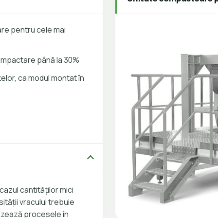
are pentru cele mai
compactare până la 30%
elor, ca modul montat în
cazul cantităților mici
ității vracului trebuie
mizează procesele în