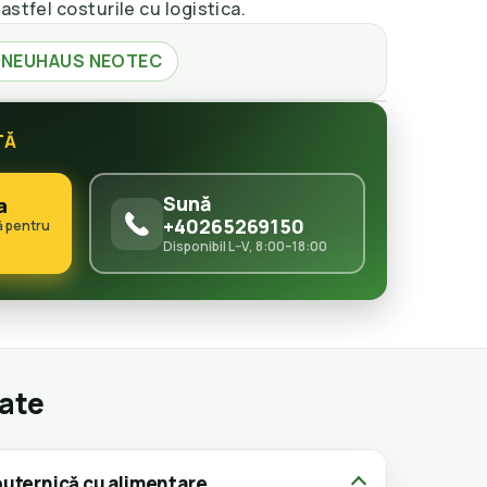
astfel costurile cu logistica.
NEUHAUS NEOTEC
#
TĂ
Sună
a
+40265269150
ă pentru
Disponibil L–V, 8:00–18:00
gate
uternică cu alimentare