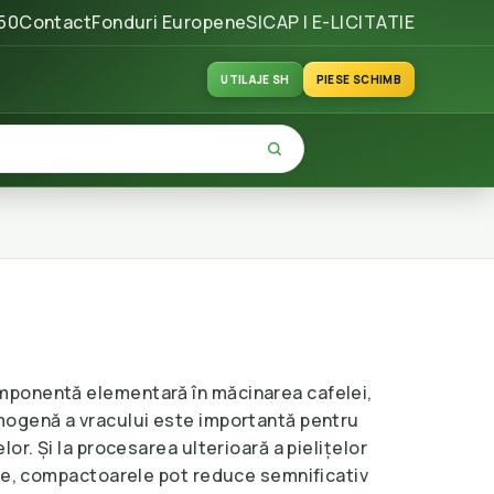
50
Contact
Fonduri Europene
SICAP | E-LICITATIE
UTILAJE SH
PIESE SCHIMB
ponentă elementară în măcinarea cafelei,
mogenă a vracului este importantă pentru
or. Și la procesarea ulterioară a pielițelor
ire, compactoarele pot reduce semnificativ