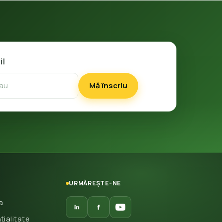
il
Mă înscriu
URMĂREȘTE-NE
a
țialitate