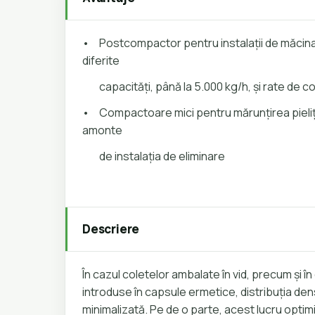
•
Postcompactor pentru instalații de măcin
diferite
capacități, până la 5.000 kg/h, și rate de 
•
Compactoare mici pentru mărunțirea pieliț
amonte
de instalația de eliminare
Descriere
În cazul coletelor ambalate în vid, precum și în 
introduse în capsule ermetice, distribuția dens
minimalizată. Pe de o parte, acest lucru opti