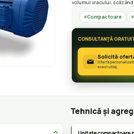
volumul vracului, scăzând 
Compactoare
#
CONSULTANȚĂ GRATUI
Solicită ofert
Ofertă personalizat
acest utilaj
Tehnică și agre
Unitate compactoare p