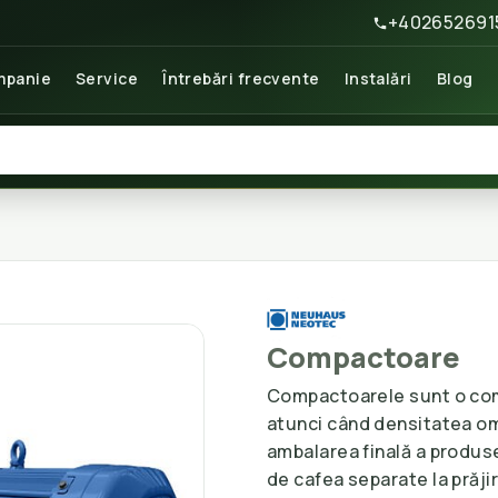
+402652691
panie
Service
Întrebări frecvente
Instalări
Blog
Compactoare
Compactoarele sunt o com
atunci când densitatea o
ambalarea finală a produsel
de cafea separate la prăj