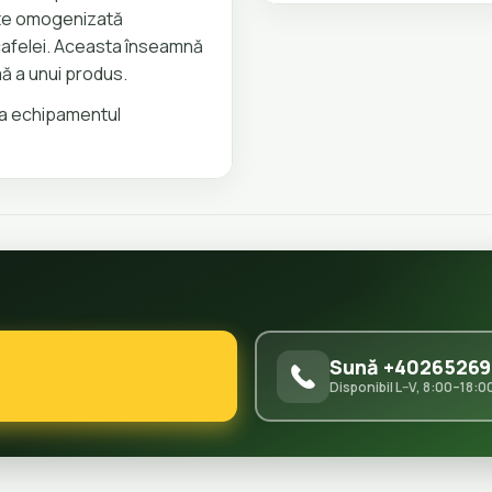
este omogenizată
 cafelei. Aceasta înseamnă
ă a unui produs.
la echipamentul
Sună +40265269
Disponibil L–V, 8:00–18:0