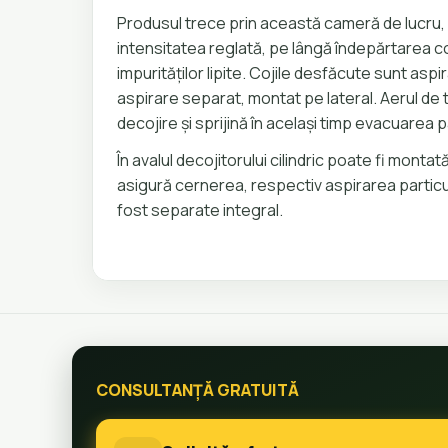
Produsul trece prin această cameră de lucru, fi
intensitatea reglată, pe lângă îndepărtarea c
impurităților lipite. Cojile desfăcute sunt asp
aspirare separat, montat pe lateral. Aerul de
decojire și sprijină în același timp evacuarea pa
În avalul decojitorului cilindric poate fi monta
asigură cernerea, respectiv aspirarea particul
fost separate integral.
CONSULTANȚĂ GRATUITĂ