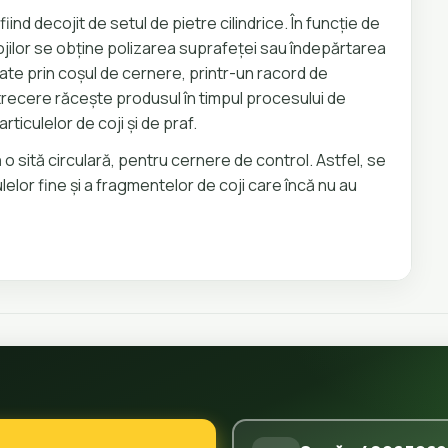
ind decojit de setul de pietre cilindrice. În funcție de
ojilor se obține polizarea suprafeței sau îndepărtarea
irate prin coșul de cernere, printr-un racord de
 trecere răcește produsul în timpul procesului de
rticulelor de coji și de praf.
tă o sită circulară, pentru cernere de control. Astfel, se
elor fine și a fragmentelor de coji care încă nu au