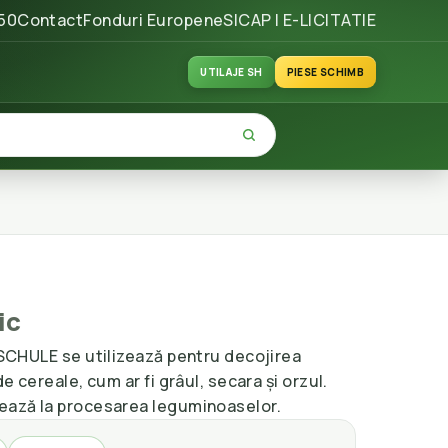
50
Contact
Fonduri Europene
SICAP | E-LICITATIE
UTILAJE SH
PIESE SCHIMB
ic
a SCHULE se utilizează pentru decojirea
de cereale, cum ar fi grâul, secara și orzul.
zează la procesarea leguminoaselor.