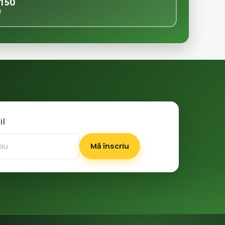
150
0
il
Mă înscriu