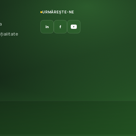
URMĂREȘTE-NE
a
țialitate