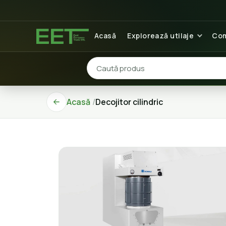
Acasă
Explorează utilaje
Com
Acasă
Decojitor cilindric