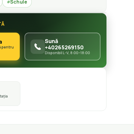
Schule
#
TĂ
Sună
a
+40265269150
ă pentru
Disponibil L–V, 8:00–18:00
ația