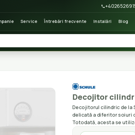
+402652691
panie
Service
Întrebări frecvente
Instalări
Blog
Decojitor cilindr
Decojitorul cilindric de l
delicată a diferitor soiuri 
Totodată, acesta se utili