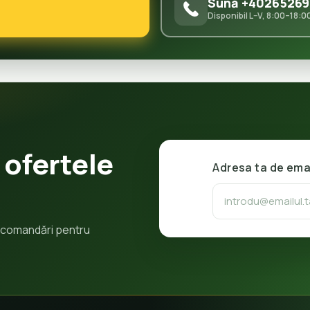
Sună +40265269
Disponibil L–V, 8:00–18:0
 ofertele
Adresa ta de ema
 recomandări pentru