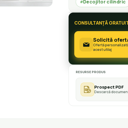
Decojitor cilindric
#
CONSULTANȚĂ GRATUI
Solicită ofert
Ofertă personalizat
acest utilaj
RESURSE PRODUS
Prospect PDF
Descarcă document