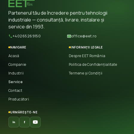
Partenerul tău de încredere pentru tehnologii
industriale — consultanță, livrare, instalare și
service din 1993.
+40265269150
office@eet.ro
NAVIGARE
INFORMAȚII LEGALE
Acasă
Despre EET România
Companie
Politica de Confidențialitate
Industrii
Termene și Condiții
Service
Contact
Producători
URMĂREȘTE-NE