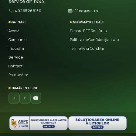
service din 1993.
+40265269150
office@eet.ro
NAVIGARE
INFORMAȚII LEGALE
Acasă
Despre EET România
Companie
Politica de Confidențialitate
Industrii
Termene și Condiții
Service
Contact
Producători
URMĂREȘTE-NE