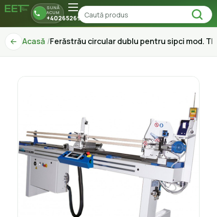
SUNĂ
ACUM
+40265269150
Acasă
Ferăstrău circular dublu pentru sipci mod. T