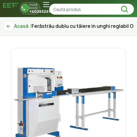
SUNĂ
ACUM
+40265269150
Acasă
Ferăstrău dublu cu tăiere in unghi reglabil