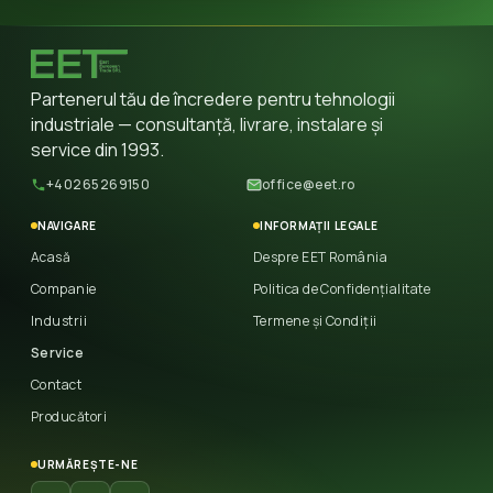
Partenerul tău de încredere pentru tehnologii
industriale — consultanță, livrare, instalare și
service din 1993.
+40265269150
office@eet.ro
NAVIGARE
INFORMAȚII LEGALE
Acasă
Despre EET România
Companie
Politica de Confidențialitate
Industrii
Termene și Condiții
Service
Contact
Producători
URMĂREȘTE-NE