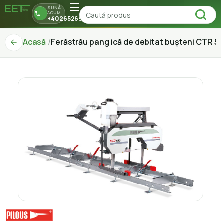
SUNĂ
ACUM
+40265269150
Acasă
Ferăstrău panglică de debitat bușteni CTR 5