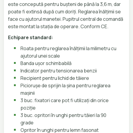
este concepută pentru bușteni de până la 3,6 m, dar
poate fi extinsă după cum doriți. Reglarea înălțimii se
face cu ajutorul manetei. Pupitrul central de comandă
este montat la stația de operare. Conform CE.
Echipare standard:
Roata pentru reglarea înălțimii la milimetru cu
ajutorul unei scale
Banda ușor schimbabilă
Indicator pentru tensionarea benzii
Recipient pentru lichid de tăiere
Piciorușe de sprijin la șina pentru reglarea
mașinii
3 buc. fixatori care pot fi utilizați din orice
poziție
3 buc. opritori în unghi pentru tăieri la 90
grade
Opritor în unghi pentru lemn fasonat