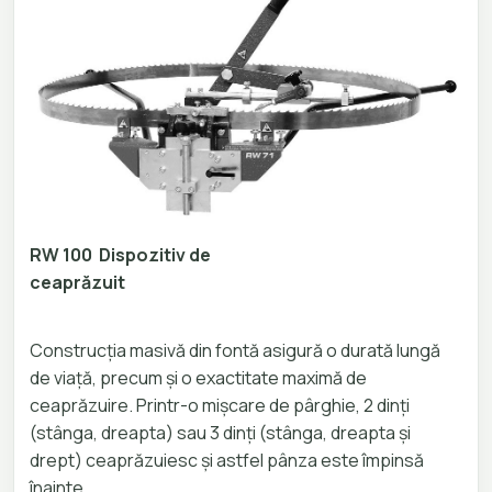
RW 100 Dispozitiv de
ceaprăzuit
Construcția masivă din fontă asigură o durată lungă
de viață, precum și o exactitate maximă de
ceaprăzuire. Printr-o mișcare de pârghie, 2 dinți
(stânga, dreapta) sau 3 dinți (stânga, dreapta și
drept) ceaprăzuiesc și astfel pânza este împinsă
înainte.