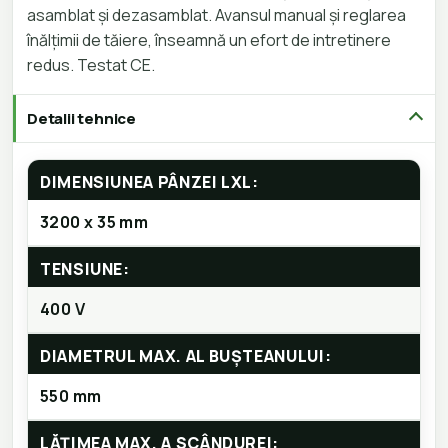
asamblat și dezasamblat. Avansul manual și reglarea
înălțimii de tăiere, înseamnă un efort de intretinere
redus. Testat CE.
Detalii tehnice
DIMENSIUNEA PÂNZEI LXL:
3200 x 35 mm
TENSIUNE:
400 V
DIAMETRUL MAX. AL BUȘTEANULUI:
550 mm
LĂȚIMEA MAX. A SCÂNDUREI: