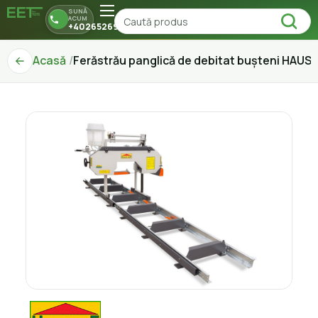
SUNĂ
ACUM
+40265269150
Acasă
Ferăstrău panglică de debitat bușteni HAU