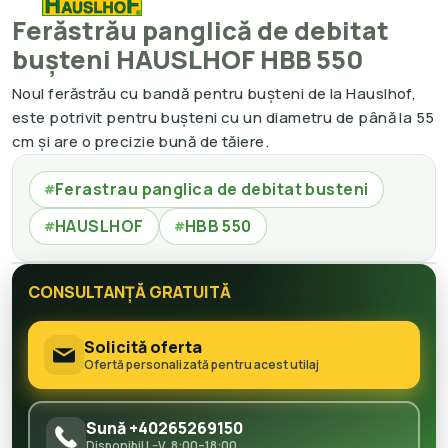
Ferăstrău panglică de debitat
bușteni HAUSLHOF HBB 550
Noul ferăstrău cu bandă pentru bușteni de la Hauslhof,
este potrivit pentru bușteni cu un diametru de până la 55
cm și are o precizie bună de tăiere.
Ferastrau panglica de debitat busteni
#
HAUSLHOF
HBB 550
#
#
CONSULTANȚĂ GRATUITĂ
Solicită oferta
Ofertă personalizată pentru acest utilaj
Sună +40265269150
Disponibil L–V, 8:00–18:00