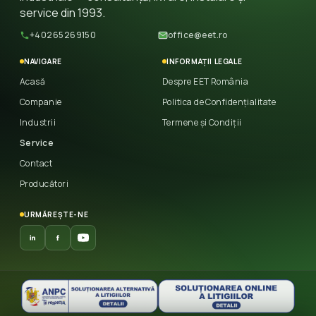
service din 1993.
+40265269150
office@eet.ro
NAVIGARE
INFORMAȚII LEGALE
Acasă
Despre EET România
Companie
Politica de Confidențialitate
Industrii
Termene și Condiții
Service
Contact
Producători
URMĂREȘTE-NE