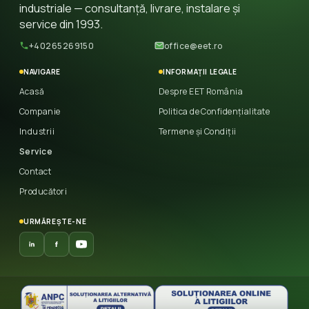
industriale — consultanță, livrare, instalare și
service din 1993.
+40265269150
office@eet.ro
NAVIGARE
INFORMAȚII LEGALE
Acasă
Despre EET România
Companie
Politica de Confidențialitate
Industrii
Termene și Condiții
Service
Contact
Producători
URMĂREȘTE-NE