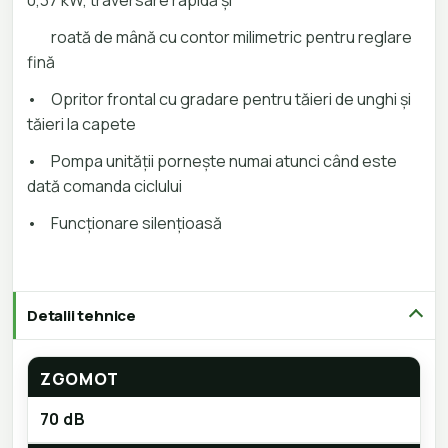
0,37 kW, traversare rapidă și
roată de mână cu contor milimetric pentru reglare
fină
•
Opritor frontal cu gradare pentru tăieri de unghi și
tăieri la capete
•
Pompa unității pornește numai atunci când este
dată comanda ciclului
•
Funcționare silențioasă
Detalii tehnice
ZGOMOT
70 dB