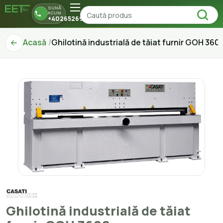
SUNĂ
ACUM
+40265269150
Acasă
Ghilotină industrială de tăiat furnir GOH 360
Ghilotină industrială de tăiat