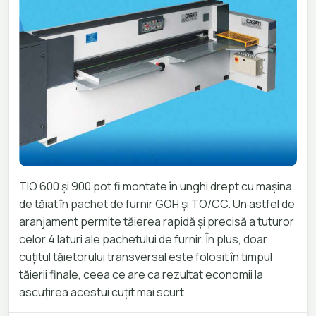
TIO 600 și 900 pot fi montate în unghi drept cu mașina
de tăiat în pachet de furnir GOH și TO/CC. Un astfel de
aranjament permite tăierea rapidă și precisă a tuturor
celor 4 laturi ale pachetului de furnir. În plus, doar
cuțitul tăietorului transversal este folosit în timpul
tăierii finale, ceea ce are ca rezultat economii la
ascuțirea acestui cuțit mai scurt.