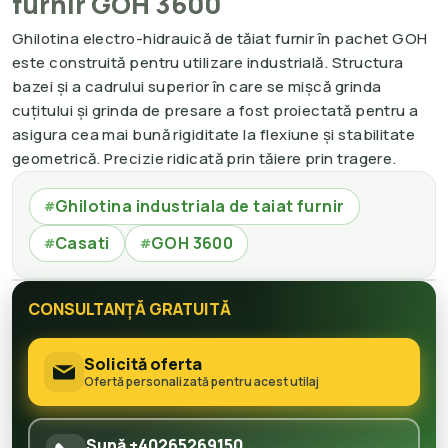
furnir GOH 3600
Ghilotina electro-hidrauică de tăiat furnir în pachet GOH
este construită pentru utilizare industrială. Structura
bazei și a cadrului superior în care se mișcă grinda
cuțitului și grinda de presare a fost proiectată pentru a
asigura cea mai bună rigiditate la flexiune și stabilitate
geometrică. Precizie ridicată prin tăiere prin tragere.
Ghilotina industriala de taiat furnir
#
Casati
GOH 3600
#
#
CONSULTANȚĂ GRATUITĂ
Solicită oferta
Ofertă personalizată pentru acest utilaj
Sună +40265269150