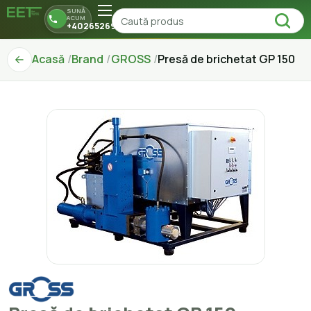
SUNĂ
ACUM
+40265269150
Acasă
Brand
GROSS
Presă de brichetat GP 150