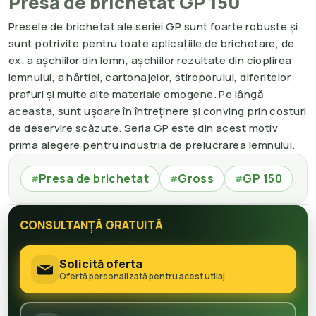
Presă de brichetat GP 150
Presele de brichetat ale seriei GP sunt foarte robuste și
sunt potrivite pentru toate aplicațiile de brichetare, de
ex. a așchiilor din lemn, așchiilor rezultate din cioplirea
lemnului, a hârtiei, cartonajelor, stiroporului, diferitelor
prafuri și multe alte materiale omogene. Pe lângă
aceasta, sunt ușoare în întreținere și conving prin costuri
de deservire scăzute. Seria GP este din acest motiv
prima alegere pentru industria de prelucrarea lemnului.
Presa de brichetat
Gross
GP 150
#
#
#
CONSULTANȚĂ GRATUITĂ
Solicită oferta
Ofertă personalizată pentru acest utilaj