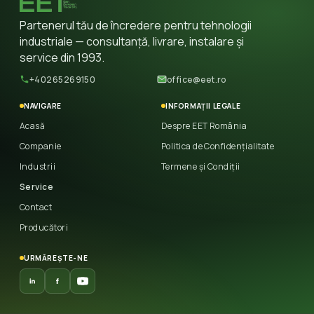
Partenerul tău de încredere pentru tehnologii
industriale — consultanță, livrare, instalare și
service din 1993.
+40265269150
office@eet.ro
NAVIGARE
INFORMAȚII LEGALE
Acasă
Despre EET România
Companie
Politica de Confidențialitate
Industrii
Termene și Condiții
Service
Contact
Producători
URMĂREȘTE-NE