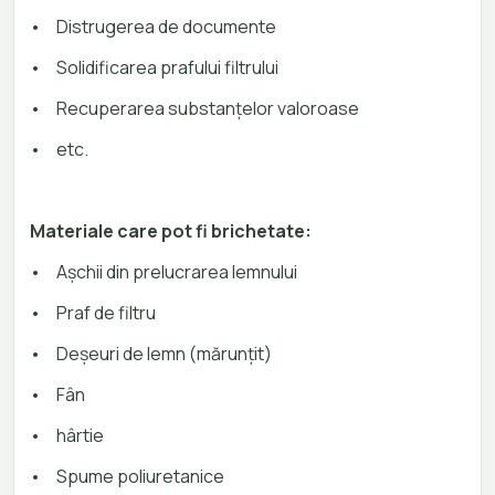
•
Distrugerea de documente
•
Solidificarea prafului filtrului
•
Recuperarea substanțelor valoroase
•
etc.
Materiale care pot fi brichetate:
•
Așchii din prelucrarea lemnului
•
Praf de filtru
•
Deșeuri de lemn (mărunțit)
•
Fân
•
hârtie
•
Spume poliuretanice