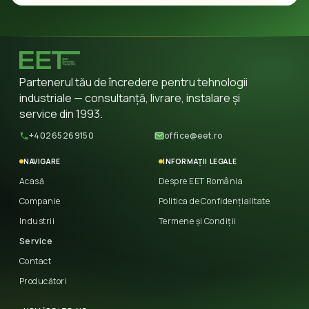
Partenerul tău de încredere pentru tehnologii
industriale — consultanță, livrare, instalare și
service din 1993.
+40265269150
office@eet.ro
NAVIGARE
INFORMAȚII LEGALE
Acasă
Despre EET România
Companie
Politica de Confidențialitate
Industrii
Termene și Condiții
Service
Contact
Producători