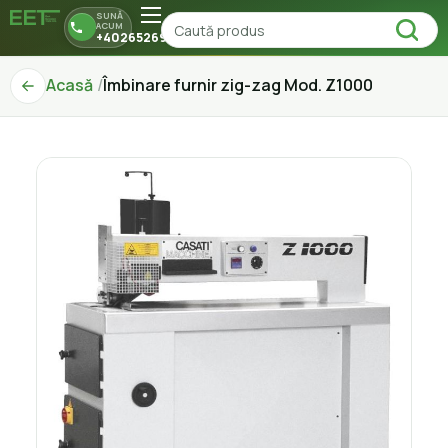
SUNĂ
ACUM
+40265269150
Acasă
Îmbinare furnir zig-zag Mod. Z1000