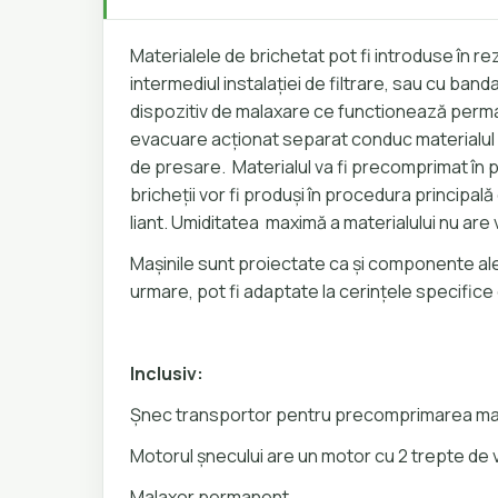
Materialele de brichetat pot fi introduse în rez
intermediul instalației de filtrare, sau cu ban
dispozitiv de malaxare ce functionează perma
evacuare acționat separat conduc materialul 
de presare. Materialul va fi precomprimat în p
bricheții vor fi produși în procedura principal
liant. Umiditatea maximă a materialului nu ar
Mașinile sunt proiectate ca și componente ale 
urmare, pot fi adaptate la cerințele specifice c
Inclusiv:
Șnec transportor pentru precomprimarea mat
Motorul șnecului are un motor cu 2 trepte de 
Malaxor permanent