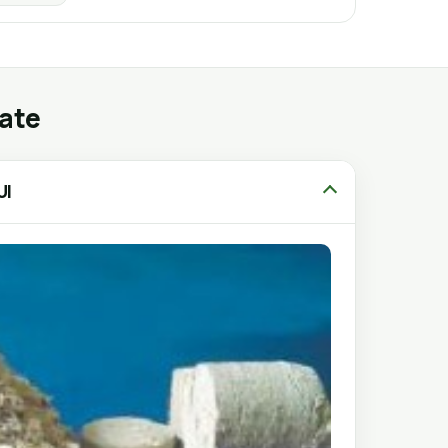
gate
UI