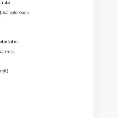
ltrului
elor valoroase
ichetate:
lemnului
nțit)