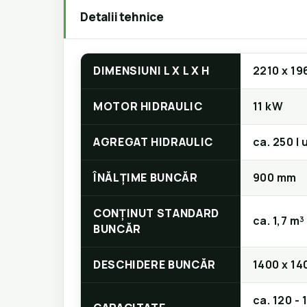
Detalii tehnice
DIMENSIUNI L X L X H
2210 x 19
MOTOR HIDRAULIC
11 kW
AGREGAT HIDRAULIC
ca. 250 l 
ÎNĂLȚIME BUNCĂR
900 mm
CONȚINUT STANDARD
ca. 1,7 m³
BUNCĂR
DESCHIDERE BUNCĂR
1400 x 1
ca. 120 - 