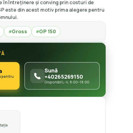
 în întreținere și conving prin costuri de
GP este din acest motiv prima alegere pentru
emnului.
Gross
GP 150
#
#
TĂ
Sună
a
+40265269150
ă pentru
Disponibil L–V, 8:00–18:00
ația