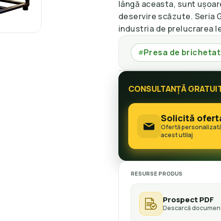
lângă aceasta, sunt ușoare
deservire scăzute. Seria 
industria de prelucrarea l
Presa de brichetat
#
CONSULTANȚĂ GRATUI
Solicită ofert
Ofertă personalizat
acest utilaj
RESURSE PRODUS
Prospect PDF
Descarcă document