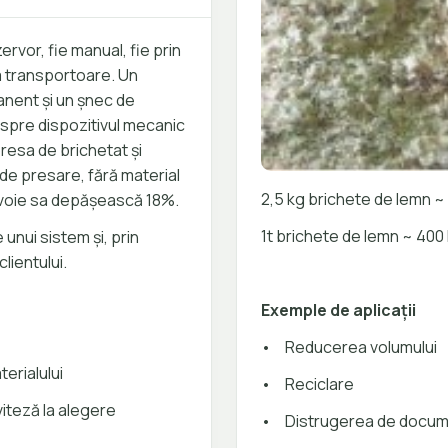
ervor, fie manual, fie prin
da transportoare. Un
nent și un șnec de
spre dispozitivul mecanic
resa de brichetat și
ă de presare, fără material
2,5 kg brichete de lemn ~ 1
e voie sa depășească 18%.
1t brichete de lemn ~ 400 l
unui sistem și, prin
lientului.
Exemple de aplicații
•
Reducerea volumului
erialului
•
Reciclare
viteză la alegere
•
Distrugerea de docu