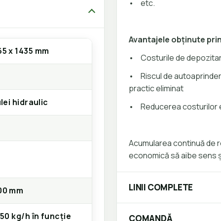
•
etc.
Avantajele obținute pri
65 x 1435 mm
•
Costurile de depozitar
•
Riscul de autoaprinder
practic eliminat
ulei hidraulic
•
Reducerea costurilor 
Acumularea continuă de re
economică să aibe sens și
LINII COMPLETE
400 mm
150 kg/h în funcție
COMANDĂ