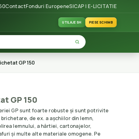
50
Contact
Fonduri Europene
SICAP | E-LICITATIE
UTILAJE SH
PIESE SCHIMB
richetat GP 150
tat GP 150
eriei GP sunt foarte robuste și sunt potrivite
 brichetare, de ex. a așchiilor din lemn,
lirea lemnului, a hârtiei, cartonajelor,
prafuri și multe alte materiale omogene. Pe