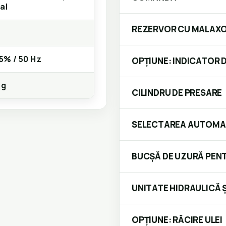
al
REZERVOR CU MALAXO
 5% / 50 Hz
OPȚIUNE: INDICATOR D
kg
CILINDRU DE PRESARE
SELECTAREA AUTOMAT
BUCȘĂ DE UZURĂ PEN
UNITATE HIDRAULICĂ Ș
OPȚIUNE: RĂCIRE ULEI