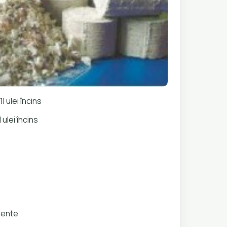
l ulei încins
 ulei încins
mente