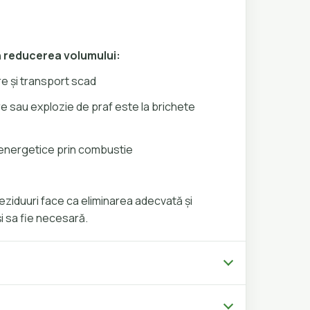
n reducerea volumului:
e și transport scad
e sau explozie de praf este la brichete
energetice prin combustie
ziduuri face ca eliminarea adecvată și
 sa fie necesară.