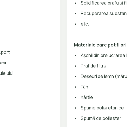
•
Solidificarea prafului fi
•
Recuperarea substanț
•
etc.
Materiale care pot fi br
sport
•
Așchii din prelucrarea 
nii
•
Praf de filtru
leiului
•
Deșeuri de lemn (măru
•
Fân
•
hârtie
•
Spume poliuretanice
•
Spumă de poliester