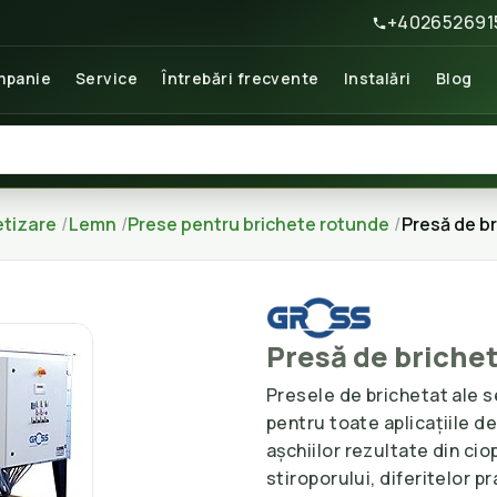
+402652691
panie
Service
Întrebări frecvente
Instalări
Blog
etizare
Lemn
Prese pentru brichete rotunde
Presă de b
Presă de briche
Presele de brichetat ale s
pentru toate aplicațiile de
așchiilor rezultate din ciop
stiroporului, diferitelor 