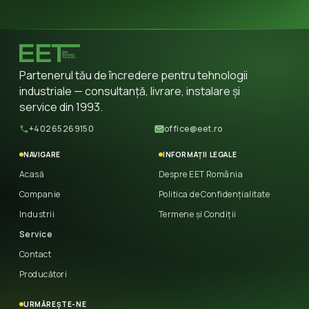
Partenerul tău de încredere pentru tehnologii
industriale — consultanță, livrare, instalare și
service din 1993.
+40265269150
office@eet.ro
NAVIGARE
INFORMAȚII LEGALE
Acasă
Despre EET România
Companie
Politica de Confidențialitate
Industrii
Termene și Condiții
Service
Contact
Producători
URMĂREȘTE-NE