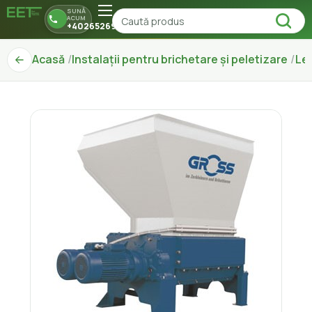
SUNĂ
ACUM
+40265269150
Acasă
Instalații pentru brichetare și peletizare
Le