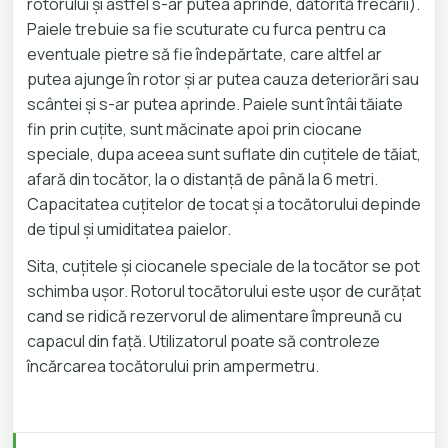
rotorului și astfel s-ar putea aprinde, datorită frecării).
Paiele trebuie sa fie scuturate cu furca pentru ca
eventuale pietre să fie îndepărtate, care altfel ar
putea ajunge în rotor și ar putea cauza deteriorări sau
scântei și s-ar putea aprinde. Paiele sunt întâi tăiate
fin prin cuțite, sunt măcinate apoi prin ciocane
speciale, dupa aceea sunt suflate din cuțitele de tăiat,
afară din tocător, la o distanță de până la 6 metri.
Capacitatea cuțitelor de tocat și a tocătorului depinde
de tipul și umiditatea paielor.
Sita, cuțitele și ciocanele speciale de la tocător se pot
schimba ușor. Rotorul tocătorului este ușor de curățat
cand se ridică rezervorul de alimentare împreună cu
capacul din față. Utilizatorul poate să controleze
încărcarea tocătorului prin ampermetru.