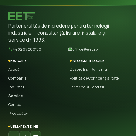
Partenerul tău de încredere pentru tehnologii
industriale — consultanță, livrare, instalare și
service din 1993.
+40265269150
office@eet.ro
NAVIGARE
INFORMAȚII LEGALE
Acasă
Despre EET România
Companie
Politica de Confidențialitate
Industrii
Termene și Condiții
Service
Contact
Producători
URMĂREȘTE-NE