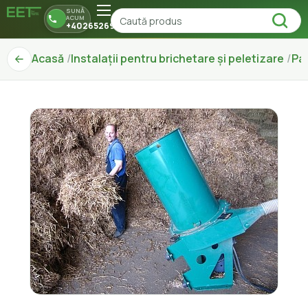
SUNĂ
ACUM
+40265269150
Acasă
Instalații pentru brichetare și peletizare
Pa