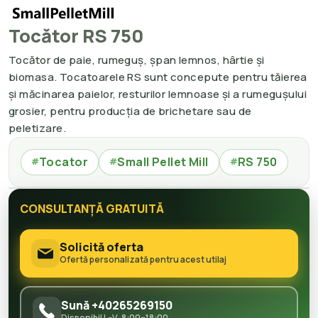
Tocător RS 750
Tocător de paie, rumeguș, șpan lemnos, hârtie și
biomasa. Tocatoarele RS sunt concepute pentru tăierea
și măcinarea paielor, resturilor lemnoase și a rumegușului
grosier, pentru producția de brichetare sau de
peletizare.
Tocator
Small Pellet Mill
RS 750
#
#
#
CONSULTANȚĂ GRATUITĂ
Solicită oferta
Ofertă personalizată pentru acest utilaj
Sună +40265269150
Disponibil L–V, 8:00–18:00