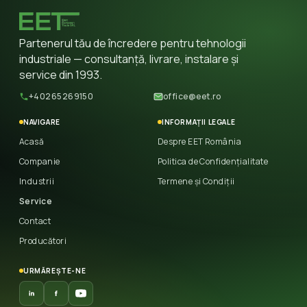
Partenerul tău de încredere pentru tehnologii
industriale — consultanță, livrare, instalare și
service din 1993.
+40265269150
office@eet.ro
NAVIGARE
INFORMAȚII LEGALE
Acasă
Despre EET România
Companie
Politica de Confidențialitate
Industrii
Termene și Condiții
Service
Contact
Producători
URMĂREȘTE-NE