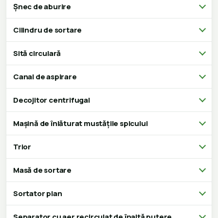
Șnec de aburire
Cilindru de sortare
Sită circulară
Canal de aspirare
Decojitor centrifugal
Mașină de înlăturat mustățile spicului
Trior
Masă de sortare
Sortator plan
Separator cu aer recirculat de înaltă putere