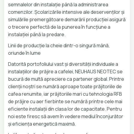
semnalelor din instalație până la administrarea
comenzilor. Școlarizările intensive ale deservenților și
simulările premergătoare demarării producției asigură
o trecere perfectă de la punerea în funcțiune a
instalației până la predare.
Linii de producție la cheie dintr-o singură mână,
oriunde în lume
Datorită portofoliului vast și diversității individuale a
instalațiilor de prăjire a cafelei, NEUHAUS NEOTEC se
bucură de multă apreciere ca partener global. Printre
clienții noștri se numără aproape toate prăjitoriile de
cafea renumite, iar prăjitoriile mari cu tehnologia RFB
de prăjire cu aer fierbinte se numără printre cele mai
eficiente instalații din clasa lor de capacitate. Pentru
noi este firesc să avem în vedere mediul înconjurător
și eficiența energetică maximă.