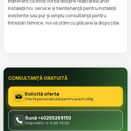
Indiferent că este vorba despre realizarea unor
instalații noi, service și mentenanță pentru instalații
existente sau pur și simplu consultanță pentru
întrebări tehnice, noi vă stăm cu plăcere la dispoziție.
CONSULTANȚĂ GRATUITĂ
Solicită oferta
Ofertă personalizată pentru acest utilaj
Sună +40265269150
Disponibil L–V, 8:00–18:00