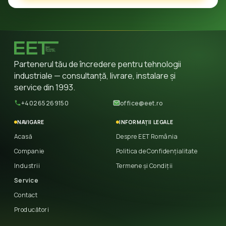
Partenerul tău de încredere pentru tehnologii
industriale — consultanță, livrare, instalare și
service din 1993.
+40265269150
office@eet.ro
NAVIGARE
INFORMAȚII LEGALE
Acasă
Despre EET România
Companie
Politica de Confidențialitate
Industrii
Termene și Condiții
Service
Contact
Producători