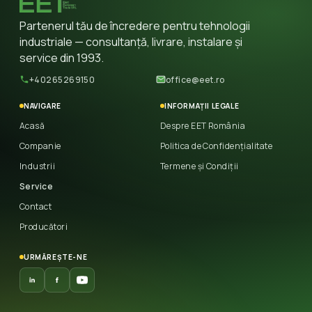
Partenerul tău de încredere pentru tehnologii
industriale — consultanță, livrare, instalare și
service din 1993.
+40265269150
office@eet.ro
NAVIGARE
INFORMAȚII LEGALE
Acasă
Despre EET România
Companie
Politica de Confidențialitate
Industrii
Termene și Condiții
Service
Contact
Producători
URMĂREȘTE-NE