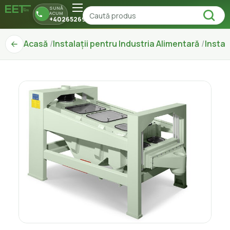
SUNĂ
ACUM
+40265269150
Acasă
Instalații pentru Industria Alimentară
Instal