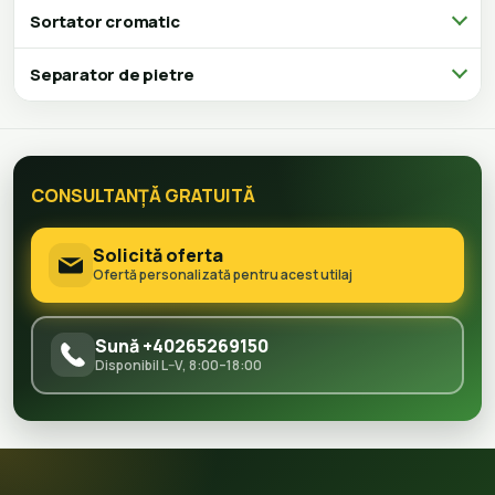
Sortator cromatic
Separator de pietre
CONSULTANȚĂ GRATUITĂ
Solicită oferta
Ofertă personalizată pentru acest utilaj
Sună +40265269150
Disponibil L–V, 8:00–18:00