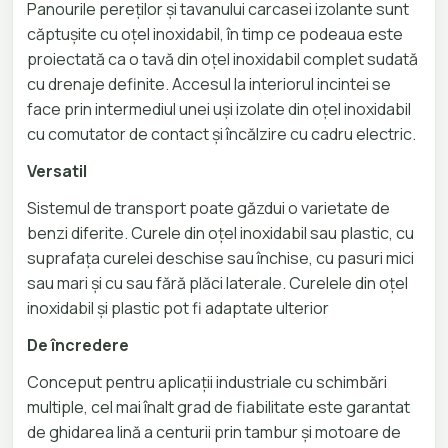
Panourile pereților și tavanului carcasei izolante sunt
căptușite cu oțel inoxidabil, în timp ce podeaua este
proiectată ca o tavă din oțel inoxidabil complet sudată
cu drenaje definite. Accesul la interiorul incintei se
face prin intermediul unei uși izolate din oțel inoxidabil
cu comutator de contact și încălzire cu cadru electric.
Versatil
Sistemul de transport poate găzdui o varietate de
benzi diferite. Curele din oțel inoxidabil sau plastic, cu
suprafața curelei deschise sau închise, cu pasuri mici
sau mari și cu sau fără plăci laterale. Curelele din oțel
inoxidabil și plastic pot fi adaptate ulterior
De încredere
Conceput pentru aplicații industriale cu schimbări
multiple, cel mai înalt grad de fiabilitate este garantat
de ghidarea lină a centurii prin tambur și motoare de