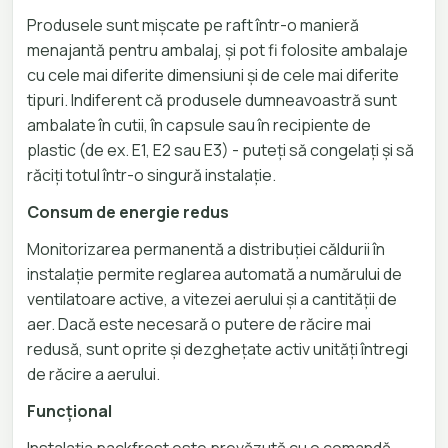
Produsele sunt mișcate pe raft într-o manieră
menajantă pentru ambalaj, și pot fi folosite ambalaje
cu cele mai diferite dimensiuni și de cele mai diferite
tipuri. Indiferent că produsele dumneavoastră sunt
ambalate în cutii, în capsule sau în recipiente de
plastic (de ex. E1, E2 sau E3) - puteți să congelați și să
răciți totul într-o singură instalație.
Consum de energie redus
Monitorizarea permanentă a distribuției căldurii în
instalație permite reglarea automată a numărului de
ventilatoare active, a vitezei aerului și a cantității de
aer. Dacă este necesară o putere de răcire mai
redusă, sunt oprite și dezghețate activ unități întregi
de răcire a aerului.
Funcțional