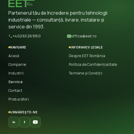
Partenerul tău de încredere pentru tehnologii
industriale — consultanță, livrare, instalare și
service din 1993.
+40265269150
office@eet.ro
NAVIGARE
INFORMAȚII LEGALE
Acasă
Despre EET România
Companie
Politica de Confidențialitate
Industrii
Termene și Condiții
Service
Contact
Producători
URMĂREȘTE-NE