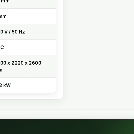
0 mm
 mm
0 V / 50 Hz
LC
00 x 2220 x 2600
m
2 kW