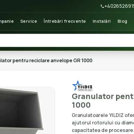
+402652691
panie
Service
Întrebări frecvente
Instalări
Blog
lator pentru reciclare anvelope GR 1000
Granulator pent
1000
Granulatoarele YILDIZ ofe
ajutorul rotorului cu dia
capacitatea de procesare. 