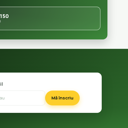
150
0
il
Mă înscriu