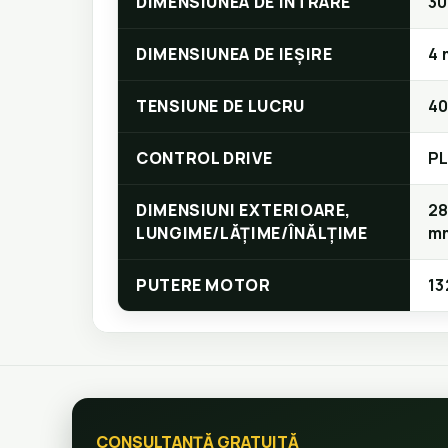
DIMENSIUNEA DE INTRARE
3
DIMENSIUNEA DE IEȘIRE
4
TENSIUNE DE LUCRU
40
CONTROL DRIVE
P
DIMENSIUNI EXTERIOARE,
28
LUNGIME/LĂȚIME/ÎNĂLȚIME
m
PUTERE MOTOR
13
CONSULTANȚĂ GRATUITĂ