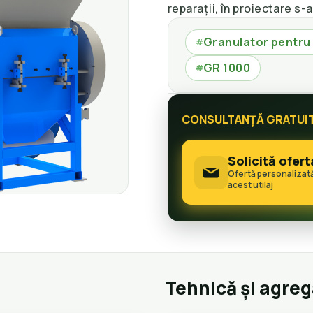
reparații, în proiectare s-
Granulator pentru
#
GR 1000
#
CONSULTANȚĂ GRATUI
Solicită ofert
Ofertă personalizat
acest utilaj
Tehnică și agre