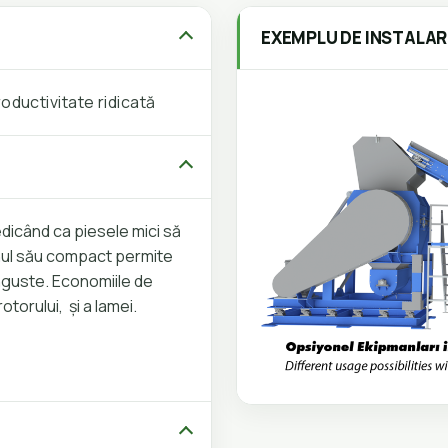
EXEMPLU DE INSTALAR
oductivitate ridicată
edicând ca piesele mici să
nul său compact permite
 înguste. Economiile de
torului, și a lamei.