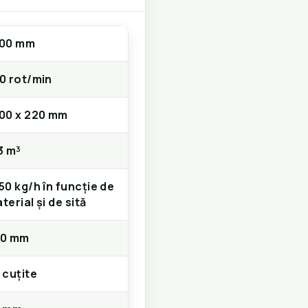
000 mm
0 rot/min
00 x 220 mm
3 m³
50 kg/h în funcție de
terial și de sită
60 mm
 cuțite