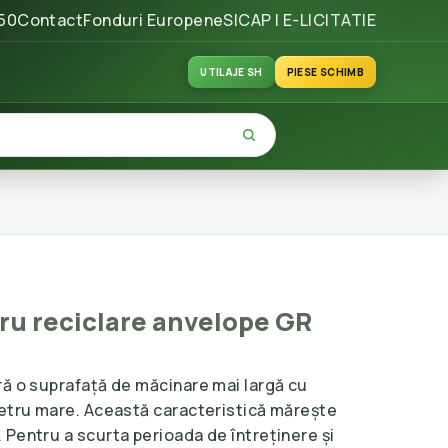
50
Contact
Fonduri Europene
SICAP | E-LICITATIE
UTILAJE SH
PIESE SCHIMB
ru reciclare anvelope GR
ră o suprafață de măcinare mai largă cu
metru mare. Această caracteristică mărește
Pentru a scurta perioada de întreținere și