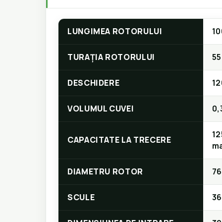
LUNGIMEA ROTORULUI
1
TURAȚIA ROTORULUI
55
DESCHIDERE
12
VOLUMUL CUVEI
0,
12
CAPACITATE LA TRECERE
ma
DIAMETRU ROTOR
7
SCULE
36