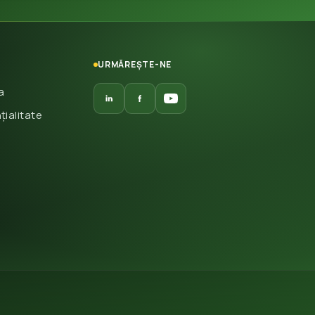
URMĂREȘTE-NE
a
țialitate