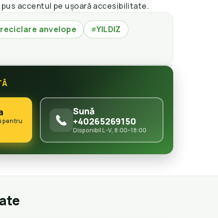
a pus accentul pe ușoară accesibilitate.
 reciclare anvelope
YILDIZ
#
TĂ
Sună
a
+40265269150
ă pentru
Disponibil L–V, 8:00–18:00
gate