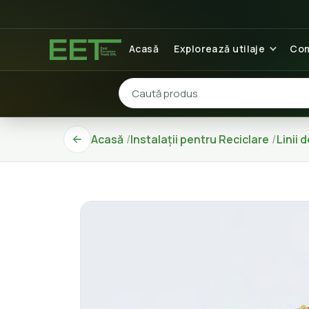
Acasă
Explorează utilaje
Com
Acasă
Instalații pentru Reciclare
Linii 