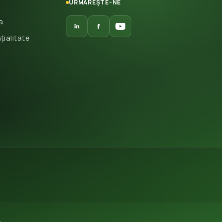
URMĂREȘTE-NE
a
țialitate
.