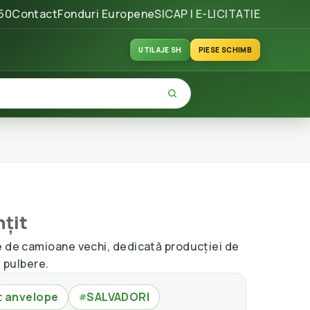
50
Contact
Fonduri Europene
SICAP | E-LICITATIE
UTILAJE SH
PIESE SCHIMB
țit
e de camioane vechi, dedicată producției de
i pulbere.
t anvelope
SALVADORI
#