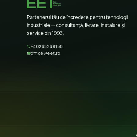
Partenerul tău de încredere pentru tehnologii
industriale — consultanță, livrare, instalare și
service din 1993.
+40265269150
office@eet.ro