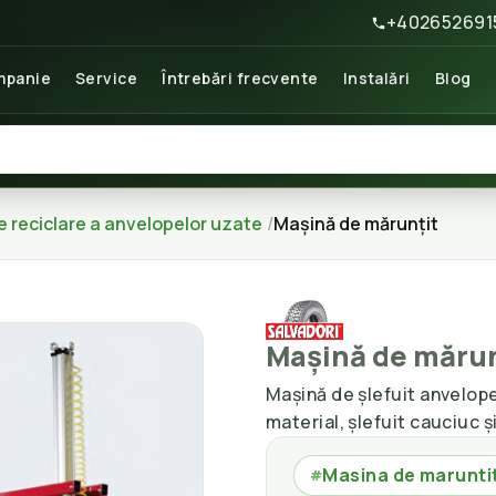
+402652691
panie
Service
Întrebări frecvente
Instalări
Blog
de reciclare a anvelopelor uzate
Mașină de mărunțit
Mașină de mărun
Mașină de șlefuit anvelop
material, șlefuit cauciuc ș
Masina de marunti
#