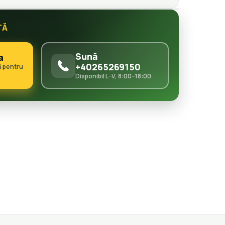
TĂ
Sună
a
+40265269150
ă pentru
Disponibil L–V, 8:00–18:00