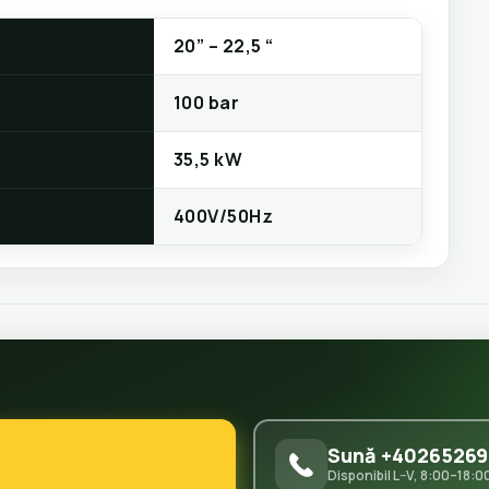
20” – 22,5 “
100 bar
35,5 kW
400V/50Hz
Sună +40265269
Disponibil L–V, 8:00–18:0