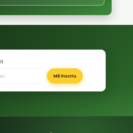
il
Mă înscriu