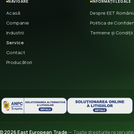
NAVIGARE
INFORMAȚII LEGALE
Acasă
Despre EET Români
Companie
Politica de Confiden
Industrii
Termene și Condiții
Service
Contact
Producători
© 2026 East European Trade
— Toate drepturile rezervate