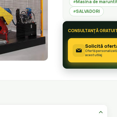
Masina de maruntit
#
SALVADORI
#
CONSULTANȚĂ GRATUI
Solicită ofert
Ofertă personalizat
acest utilaj