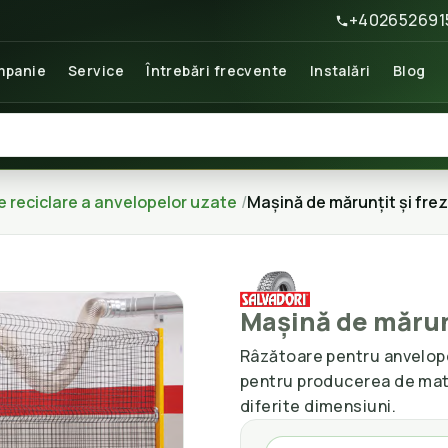
+402652691
panie
Service
Întrebări frecvente
Instalări
Blog
de reciclare a anvelopelor uzate
Mașină de mărunțit și fre
Mașină de mărunț
Râzătoare pentru anvelop
pentru producerea de mate
diferite dimensiuni.