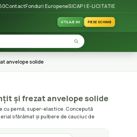
50
Contact
Fonduri Europene
SICAP | E-LICITATIE
UTILAJE SH
PIESE SCHIMB
zat anvelope solide
it și frezat anvelope solide
e cu pernă, super-elastice. Concepută
rial sfărâmat și pulbere de cauciuc de