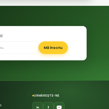
il
Mă înscriu
URMĂREȘTE-NE
a