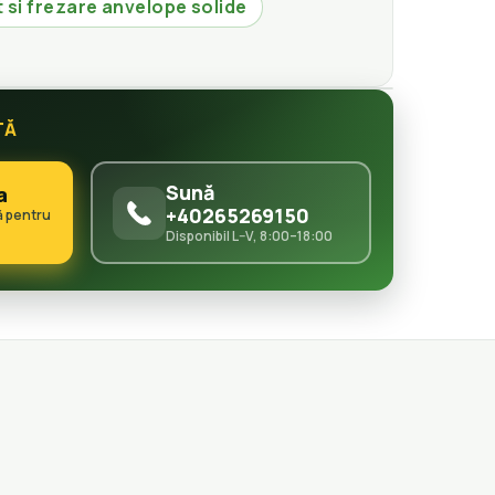
 si frezare anvelope solide
TĂ
Sună
a
+40265269150
ă pentru
Disponibil L–V, 8:00–18:00