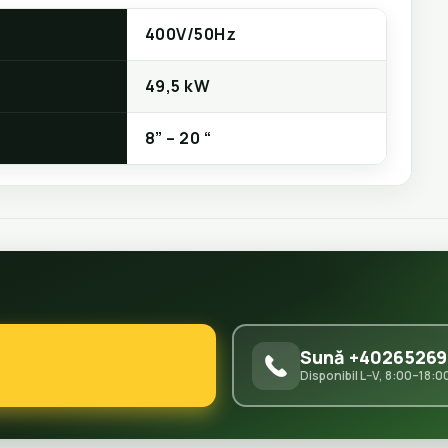
400V/50Hz
49,5 kW
8” – 20 “
Sună +40265269
Disponibil L–V, 8:00–18:0