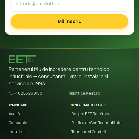
Mă înscriu
Partenerul tău de încredere pentru tehnologii
industriale — consultanță, livrare, instalare și
service din 1993.
+40265269150
office@eet.ro
NAVIGARE
INFORMAȚII LEGALE
Acasă
Despre EET România
Companie
Politica de Confidențialitate
Industrii
Termene și Condiții