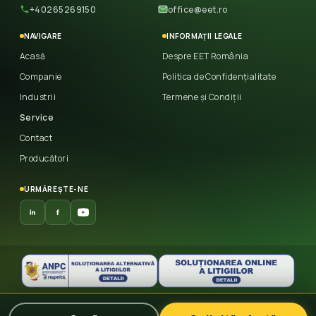
+40265269150
office@eet.ro
NAVIGARE
INFORMAȚII LEGALE
Acasă
Despre EET România
Companie
Politica de Confidențialitate
Industrii
Termene și Condiții
Service
Contact
Producători
URMĂREȘTE-NE
© 2026 East European Trade
— Toate drepturile