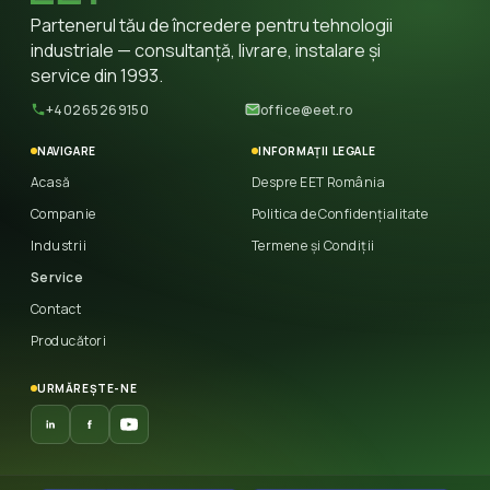
Partenerul tău de încredere pentru tehnologii
industriale — consultanță, livrare, instalare și
service din 1993.
+40265269150
office@eet.ro
NAVIGARE
INFORMAȚII LEGALE
Acasă
Despre EET România
Companie
Politica de Confidențialitate
Industrii
Termene și Condiții
Service
Contact
Producători
URMĂREȘTE-NE