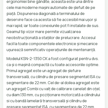
ergonomiei bine gândite, aceasta este una dintre
cele mai moderne mașini automate de șlefuit de pe
piață. Dispunerea diagonală a terminalului de
deservire face ca acesta să fie accesibil mai ușor și
mai rapid, iar toate conexiunile pot fi instalate de sus.
Geamul tip vizor mare permite vizualizarea
neobstrucționată a stațiilor de prelucrare. Accesul
facil la toate componentele electronice și mecanice
ușurează semnificativ operațiunile de mentenanță.
Modelul KSN-2-1350 CK a fost configurat pentru dvs.
ca și o mașină compactă cu toate accesoriile optime.
Primul agregat este un agregat de șlefuire
transversală, cu cilindru de presare segmentat ISA cu
segmentare de 22 mm. Cel de-al doilea agregat este
un agregat Combi cu valț de calibrare canelat din oțel,
cu diam.130 mm, cu poziționare motorizată a cilindrului
si cu bandă lamelară transversală și cilindru de
presare segmentat ISA, cu segmentare de 22 mm.