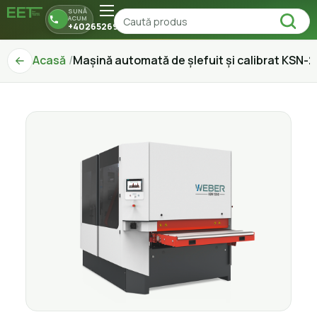
SUNĂ
ACUM
+40265269150
Acasă
Mașină automată de șlefuit și calibrat KSN-