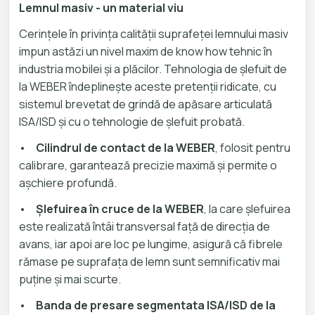
Lemnul masiv - un material viu
Cerințele în privința calității suprafeței lemnului masiv
impun astăzi un nivel maxim de know how tehnic în
industria mobilei și a plăcilor. Tehnologia de șlefuit de
la WEBER îndeplinește aceste pretenții ridicate, cu
sistemul brevetat de grindă de apăsare articulată
ISA/ISD și cu o tehnologie de șlefuit probată.
•
Cilindrul de contact de la WEBER
, folosit pentru
calibrare, garantează precizie maximă și permite o
așchiere profundă.
•
Șlefuirea în cruce de la WEBER
, la care șlefuirea
este realizată întâi transversal față de direcția de
avans, iar apoi are loc pe lungime, asigură că fibrele
rămase pe suprafața de lemn sunt semnificativ mai
puține și mai scurte.
•
Banda de presare segmentata ISA/ISD de la