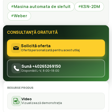
Masina automata de slefuit
KSN-2DM
#
#
Weber
#
CONSULTANȚĂ GRATUITĂ
Solicită oferta
Ofertă personalizată pentru acest utilaj
Sună +40265269150
Disponibil L–V, 8:00–18:00
RESURSE PRODUS
Video
Vizualizează demonstrația