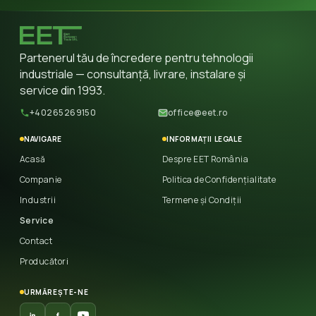
Partenerul tău de încredere pentru tehnologii
industriale — consultanță, livrare, instalare și
service din 1993.
+40265269150
office@eet.ro
NAVIGARE
INFORMAȚII LEGALE
Acasă
Despre EET România
Companie
Politica de Confidențialitate
Industrii
Termene și Condiții
Service
Contact
Producători
URMĂREȘTE-NE