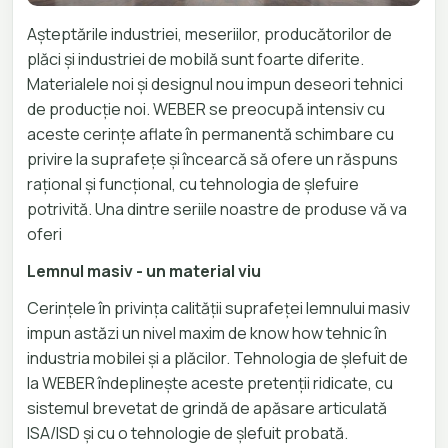
Așteptările industriei, meseriilor, producătorilor de
plăci și industriei de mobilă sunt foarte diferite.
Materialele noi și designul nou impun deseori tehnici
de producție noi. WEBER se preocupă intensiv cu
aceste cerințe aflate în permanentă schimbare cu
privire la suprafețe și încearcă să ofere un răspuns
rațional și funcțional, cu tehnologia de șlefuire
potrivită. Una dintre seriile noastre de produse vă va
oferi
Lemnul masiv - un material viu
Cerințele în privința calității suprafeței lemnului masiv
impun astăzi un nivel maxim de know how tehnic în
industria mobilei și a plăcilor. Tehnologia de șlefuit de
la WEBER îndeplinește aceste pretenții ridicate, cu
sistemul brevetat de grindă de apăsare articulată
ISA/ISD și cu o tehnologie de șlefuit probată.