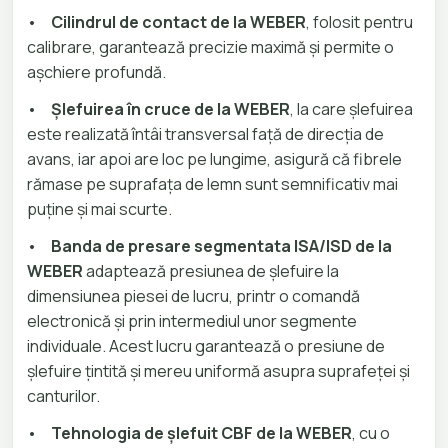
•
Cilindrul de contact de la WEBER
, folosit pentru
calibrare, garantează precizie maximă și permite o
așchiere profundă.
•
Șlefuirea în cruce de la WEBER
, la care șlefuirea
este realizată întâi transversal față de direcția de
avans, iar apoi are loc pe lungime, asigură că fibrele
rămase pe suprafața de lemn sunt semnificativ mai
puține și mai scurte.
•
Banda de presare segmentata ISA/ISD de la
WEBER
adaptează presiunea de șlefuire la
dimensiunea piesei de lucru, printr o comandă
electronică și prin intermediul unor segmente
individuale. Acest lucru garantează o presiune de
șlefuire țintită și mereu uniformă asupra suprafeței și
canturilor.
•
Tehnologia de șlefuit CBF de la WEBER
, cu o