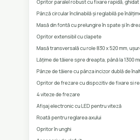
Opritor paralel robust cu fixare rapidă, ghida
Pânză circular înclinabilă și reglabilă pe înălți
Masă din fontă cu prelungire în spate și în drea
Opritor extensibil cu clapete
Masă transversală cu role 830 x 520 mm, ușur
Lățime de tăiere spre dreapta, până la 1300 
Pânze de tăiere cu pânza incizor dublă de înal
Opritor de frezare cu dispozitiv de fixare si reg
4 viteze de frezare
Afișaj electronic cu LED pentru viteză
Roată pentru reglarea axului
Opritor în unghi