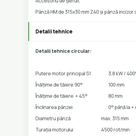
Accesoriu de șlefuit
Pânză HM de 315x30 mm Z40 și pânză incizor
Detalii tehnice
Detalii tehnice circular:
Putere motor principal S1
3,8 kW / 400
Înălțime de tăiere 90°
100 mm
Înălțime de tăiere + 45°
80 mm
Înclinarea pânzei
0° până la + 
Diametru pânză
max. 315 mm
Turația motorului
4500 rot/min