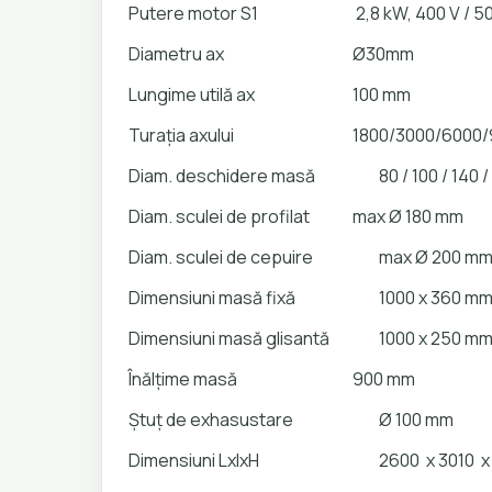
Putere motor S1
2,8 kW, 400 V / 50
Diametru ax
Ø30mm
Lungime utilă ax
100 mm
Turația axului
1800/3000/6000/
Diam. deschidere masă
80 / 100 / 140 
Diam. sculei de profilat
max Ø 180 mm
Diam. sculei de cepuire
max Ø 200 m
Dimensiuni masă fixă
1000 x 360 m
Dimensiuni masă glisantă
1000 x 250 m
Înălțime masă
900 mm
Ștuț de exhasustare
Ø 100 mm
Dimensiuni LxlxH
2600 x 3010 x 