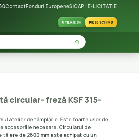
50
Contact
Fonduri Europene
SICAP | E-LICITATIE
UTILAJE SH
PIESE SCHIMB
ă circular- freză KSF 315-
mul atelier de tâmplărie. Este foarte ușor de
ate accesoriile necesare. Circularul de
e tăiere de 2600 mm este echipat cu un