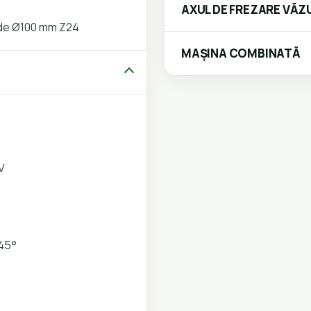
AXUL DE FREZARE VĂZU
 de Ø100 mm Z24
MAȘINA COMBINATĂ
V
45°