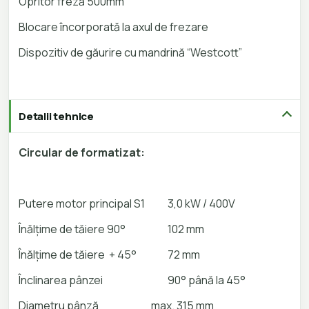
Opritor freză 500mm
Blocare încorporată la axul de frezare
Dispozitiv de găurire cu mandrină “Westcott”
Detalii tehnice
Circular de formatizat:
Putere motor principal S1
3,0 kW / 400V
Înălțime de tăiere 90°
102 mm
Înălțime de tăiere + 45°
72 mm
Înclinarea pânzei
90° până la 45°
Diametru pânză
max. 315 mm