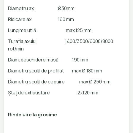
Diametru ax
Ø30mm
Ridicare ax
160 mm
Lungime utilă
max.125 mm
Turația axului
1400/3500/6000/8000
rot/min
Diam. deschidere masă
190 mm
Diametru sculă de profilat
max Ø 180 mm
Diametru sculă de cepuire
max Ø 250 mm
Ștuț de exhaustare 2x120 mm
Rindeluire la grosime