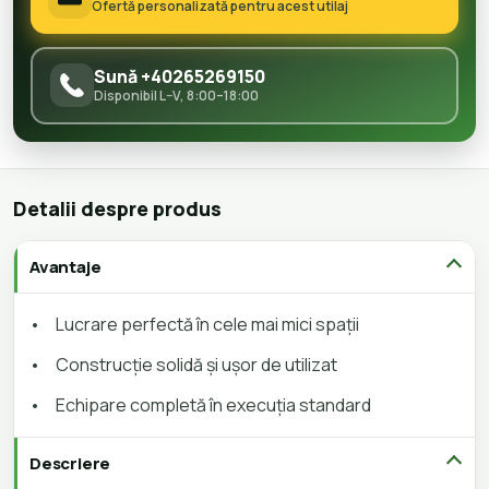
Ofertă personalizată pentru acest utilaj
Sună +40265269150
Disponibil L–V, 8:00–18:00
Detalii despre produs
Avantaje
•
Lucrare perfectă în cele mai mici spații
•
Construcție solidă și ușor de utilizat
•
Echipare completă în execuția standard
Descriere