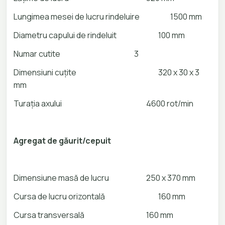
Lungimea mesei de lucru rindeluire
1500 mm
Diametru capului de rindeluit
100 mm
Numar cutite
3
Dimensiuni cuțite
320 x 30 x 3
mm
Turația axului
4600 rot/min
Agregat de găurit/cepuit
Dimensiune masă de lucru
250 x 370 mm
Cursa de lucru orizontală
160 mm
Cursa transversală
160 mm