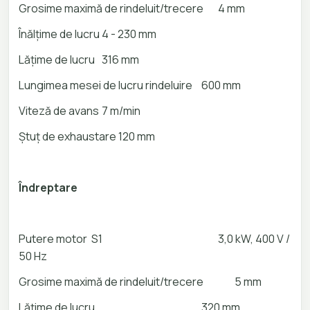
Grosime maximă de rindeluit/trecere
4 mm
Înălțime de lucru
4 - 230 mm
Lățime de lucru
316 mm
Lungimea mesei de lucru rindeluire
600 mm
Viteză de avans
7 m/min
Ștuț de exhaustare
120 mm
Îndreptare
Putere motor S1
3,0 kW, 400 V /
50 Hz
Grosime maximă de rindeluit/trecere
5 mm
Lățime de lucru
320 mm