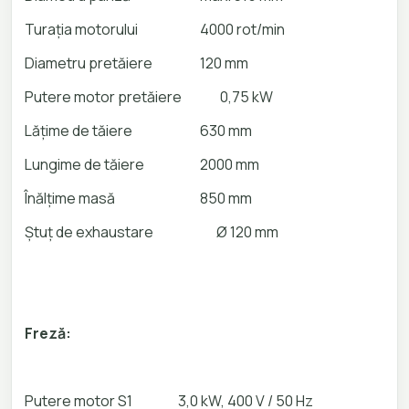
Turația motorului
4000 rot/min
Diametru pretăiere
120 mm
Putere motor pretăiere 0,75 kW
Lățime de tăiere
630 mm
Lungime de tăiere
2000 mm
Înălțime masă 850 mm
Ștuț de exhaustare Ø 120 mm
Freză:
Putere motor S1
3,0 kW, 400 V / 50 Hz