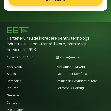
Partenerul tău de încredere pentru tehnologii
industriale — consultanță, livrare, instalare și
service din 1993.
+40265269150
office@eet.ro
NAVIGARE
INFORMAȚII LEGALE
Acasă
Despre EET România
Companie
Politica de Confidențialitate
Industrii
Termene și Condiții
Service
Contact
Producători