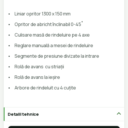
•
Liniar opritor 1300 x 150 mm
•
Opritor de abricht înclinabil 0-45˚
•
Culisare masă de rindeluire pe 4 axe
•
Reglare manuală a mesei de rindeluire
•
Segmente de presiune divizate la intrare
•
Rolă de avans cu striații
•
Rolă de avans la ieșire
•
Arbore de rindeluit cu 4 cuțite
Detalii tehnice