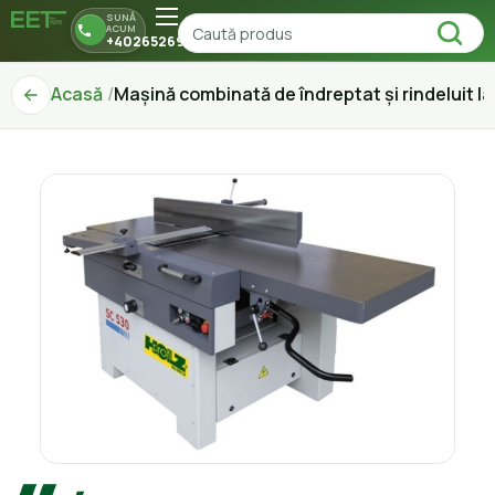
SUNĂ
ACUM
+40265269150
Acasă
Mașină combinată de îndreptat și rindeluit l