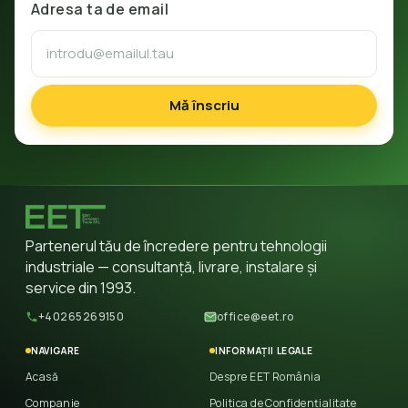
Adresa ta de email
Mă înscriu
Partenerul tău de încredere pentru tehnologii
industriale — consultanță, livrare, instalare și
service din 1993.
+40265269150
office@eet.ro
NAVIGARE
INFORMAȚII LEGALE
Acasă
Despre EET România
Companie
Politica de Confidențialitate