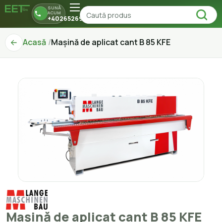
SUNĂ
ACUM
+40265269150
Acasă
Mașină de aplicat cant B 85 KFE
Mașină de aplicat cant B 85 KFE