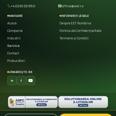
+40265269150
office@eet.ro
NAVIGARE
INFORMAȚII LEGALE
Acasă
Despre EET România
Companie
Politica de Confidențialitate
Industrii
Termene și Condiții
Service
Contact
Producători
URMĂREȘTE-NE