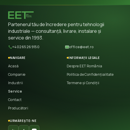
Partenerul tău de încredere pentru tehnologii
industriale — consultanță, livrare, instalare și
service din 1993.
+40265269150
office@eet.ro
NAVIGARE
INFORMAȚII LEGALE
Acasă
Despre EET România
Companie
Politica de Confidențialitate
Industrii
Termene și Condiții
Service
Contact
Producători
URMĂREȘTE-NE