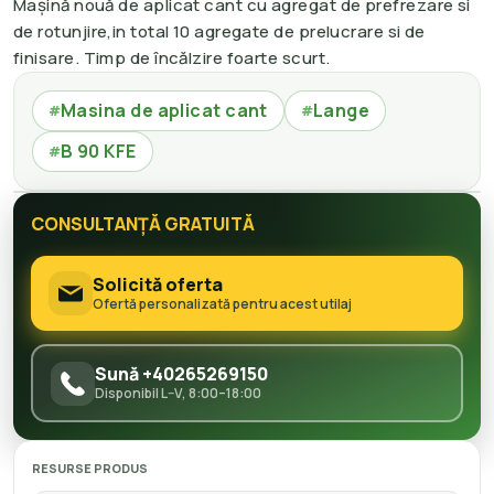
Mașină nouă de aplicat cant cu agregat de prefrezare si
de rotunjire,in total 10 agregate de prelucrare si de
finisare. Timp de încălzire foarte scurt.
Masina de aplicat cant
Lange
#
#
B 90 KFE
#
CONSULTANȚĂ GRATUITĂ
Solicită oferta
Ofertă personalizată pentru acest utilaj
Sună +40265269150
Disponibil L–V, 8:00–18:00
RESURSE PRODUS