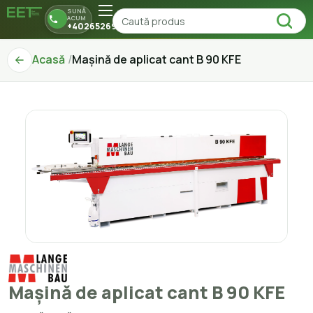
SUNĂ
ACUM
+40265269150
Acasă
Mașină de aplicat cant B 90 KFE
Mașină de aplicat cant B 90 KFE