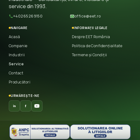
service din 1993.
+40265269150
office@eet.ro
NAVIGARE
INFORMAȚII LEGALE
Acasă
Despre EET România
Companie
Politica de Confidențialitate
Industrii
Termene și Condiții
Service
Contact
Producători
URMĂREȘTE-NE