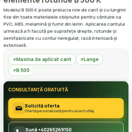
Modelul B 500 K poate prelucra role de cant și cu lungimi
fixe din toate materialele obișnuite pentru căntuire ca
PVC, ABS, melamină și furnir din lemn. Aplicarea cantului
urmează a fi facută pe suprafețe drepte, rotunde și
semifabricate cu contur neregulat, rază interioară și
exterioară.
Masina de aplicat cant
Lange
#
#
B 500
#
CONSULTANȚĂ GRATUITĂ
Solicită oferta
Ofertă personalizată pentru acest utilaj
Sună +40265269150